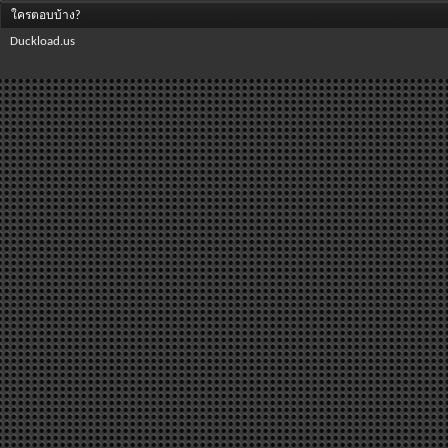
ใครตอบบ้าง?
Duckload.us