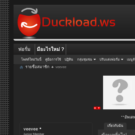
ฟอรั่ม
มีอะไรใหม่ ?
โพสต์ใหม่วันนี้
คู่มือการใช้
ปฏิทิน
กลุ่มชุมชน
ปรับแต่งฟอรั่ม
เมนูล
รายชื่อสมาชิก
veevee
**อัพเดท
เกี่ยวกับฉัน
veevee
Junior Member