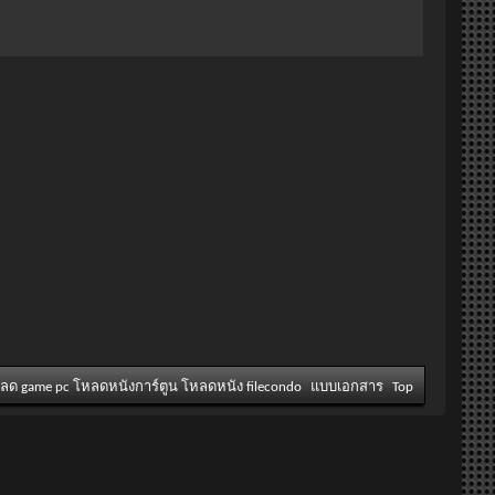
หลด game pc โหลดหนังการ์ตูน โหลดหนัง filecondo
แบบเอกสาร
Top