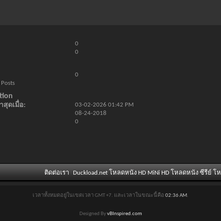
0
0
0
 Posts
tion
สุดเมื่อ
03-02-2026
01:42 PM
08-24-2018
0
ติดต่อเรา
Duckload.net โหลดหนัง HD MiNi HD โหลดหนัง ซีรีย์ โ
เวลาทั้งหมดอยู่ในเขตเวลา GMT +7. และเวลาในขณะนี้คือ
02:36 AM
.
Designed By
vBInspired.com