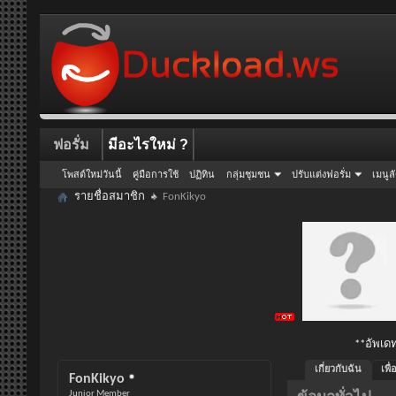
ฟอรั่ม
มีอะไรใหม่ ?
โพสต์ใหม่วันนี้
คู่มือการใช้
ปฏิทิน
กลุ่มชุมชน
ปรับแต่งฟอรั่ม
เมนูล
รายชื่อสมาชิก
FonKikyo
**อัพเดท
เกี่ยวกับฉัน
เพื
FonKikyo
Junior Member