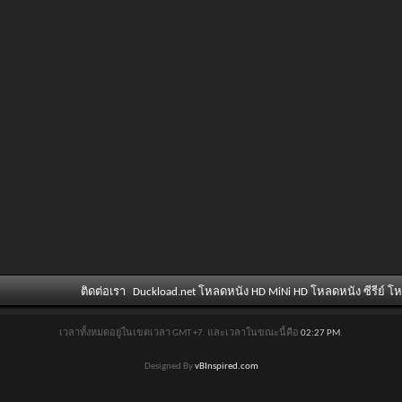
ติดต่อเรา
Duckload.net โหลดหนัง HD MiNi HD โหลดหนัง ซีรีย์ โ
เวลาทั้งหมดอยู่ในเขตเวลา GMT +7. และเวลาในขณะนี้คือ
02:27 PM
.
Designed By
vBInspired.com