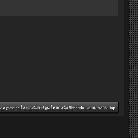
หลด game pc โหลดหนังการ์ตูน โหลดหนัง filecondo
แบบเอกสาร
Top