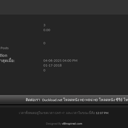
3
0.00
0
 Posts
tion
สุดเมื่อ
04-06-2025
04:00 PM
01-17-2018
0
ติดต่อเรา
Duckload.net โหลดหนัง HD MiNi HD โหลดหนัง ซีรีย์ โ
เวลาทั้งหมดอยู่ในเขตเวลา GMT +7. และเวลาในขณะนี้คือ
12:07 PM
.
Designed By
vBInspired.com