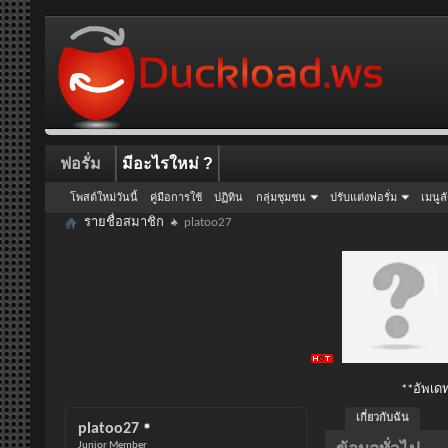
ฟอรั่ม
มีอะไรใหม่ ?
โพสต์ใหม่วันนี้
คู่มือการใช้
ปฏิทิน
กลุ่มชุมชน
ปรับแต่งฟอรั่ม
เมนูล
รายชื่อสมาชิก
platoo27
**อัพเดท
เกี่ยวกับฉัน
platoo27
Junior Member