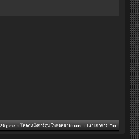
หลด game pc โหลดหนังการ์ตูน โหลดหนัง filecondo
แบบเอกสาร
Top