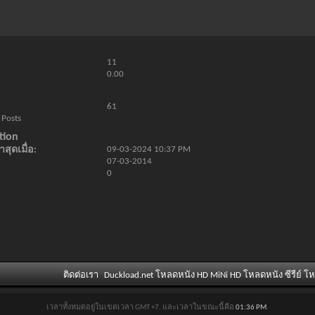
11
0.00
61
 Posts
tion
สุดเมื่อ
09-03-2024
10:37 PM
07-03-2014
0
ติดต่อเรา
Duckload.net โหลดหนัง HD MiNi HD โหลดหนัง ซีรีย์ โ
เวลาทั้งหมดอยู่ในเขตเวลา GMT +7. และเวลาในขณะนี้คือ
01:36 PM
.