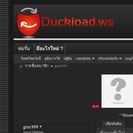
ฟอรั่ม
มีอะไรใหม่ ?
โพสต์ใหม่วันนี้
คู่มือการใช้
ปฏิทิน
กลุ่มชุมชน
ปรับแต่งฟอรั่ม
เมนูล
รายชื่อสมาชิก
gmr999
**อัพเดท
เกี่ยวกับฉัน
gmr999
Junior Member