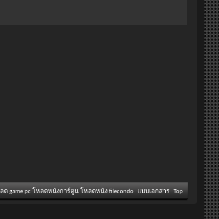
หลด game pc โหลดหนังการ์ตูน โหลดหนัง filecondo
แบบเอกสาร
Top