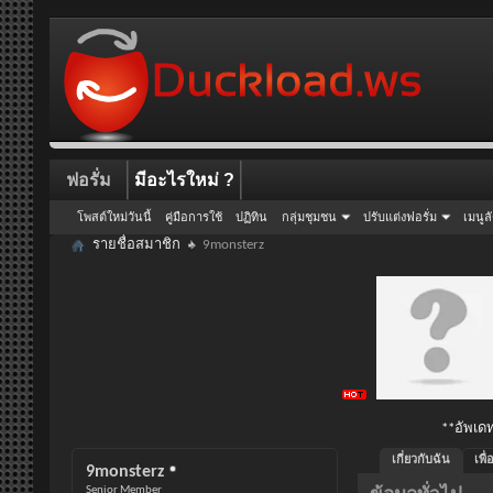
ฟอรั่ม
มีอะไรใหม่ ?
โพสต์ใหม่วันนี้
คู่มือการใช้
ปฏิทิน
กลุ่มชุมชน
ปรับแต่งฟอรั่ม
เมนูล
รายชื่อสมาชิก
9monsterz
**อัพเดท
เกี่ยวกับฉัน
เพื
9monsterz
Senior Member