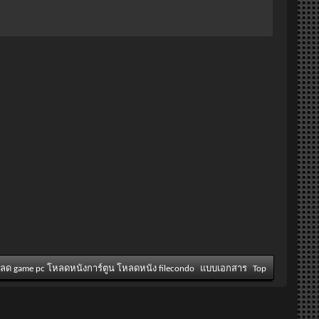
หลด game pc โหลดหนังการ์ตูน โหลดหนัง filecondo
แบบเอกสาร
Top