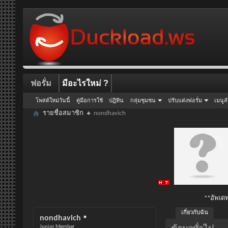
ฟอรั่ม
มีอะไรใหม่ ?
โพสต์ใหม่วันนี้
คู่มือการใช้
ปฏิทิน
กลุ่มชุมชน
ปรับแต่งฟอรั่ม
เมนูล
รายชื่อสมาชิก
nondhavich
**อัพเดท
เกี่ยวกับฉัน
nondhavich
Junior Member