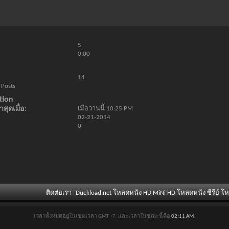
5
0.00
14
 Posts
tion
สุดเมื่อ
เมื่อวานนี้
10:25 PM
02-21-2014
0
ติดต่อเรา
Duckload.net โหลดหนัง HD MiNi HD โหลดหนัง ซีรีย์ โ
เวลาทั้งหมดอยู่ในเขตเวลา GMT +7. และเวลาในขณะนี้คือ
02:11 AM
.