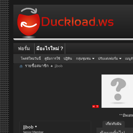
ฟอรั่ม
มีอะไรใหม่ ?
โพสต์ใหม่วันนี้
คู่มือการใช้
ปฏิทิน
กลุ่มชุมชน
ปรับแต่งฟอรั่ม
เมนูล
รายชื่อสมาชิก
jjbob
**อัพเดท
เกี่ยวกับฉัน
jjbob
Senior Member