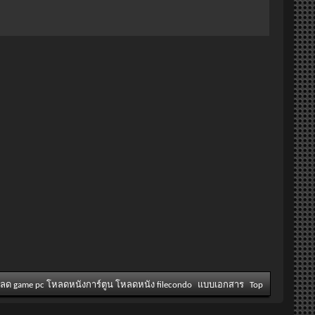
หลด game pc โหลดหนังการ์ตูน โหลดหนัง filecondo
แบบเอกสาร
Top