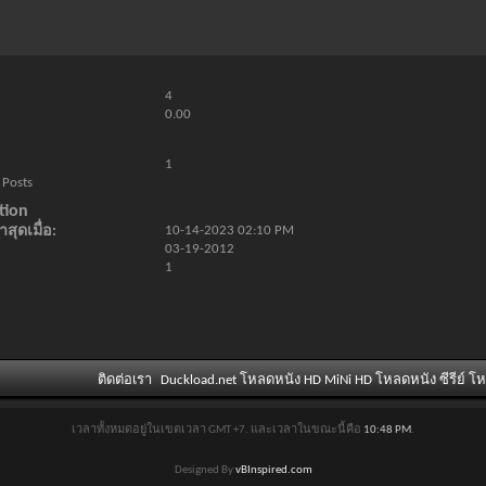
4
0.00
1
 Posts
tion
สุดเมื่อ
10-14-2023
02:10 PM
03-19-2012
1
ติดต่อเรา
Duckload.net โหลดหนัง HD MiNi HD โหลดหนัง ซีรีย์ โ
เวลาทั้งหมดอยู่ในเขตเวลา GMT +7. และเวลาในขณะนี้คือ
10:48 PM
.
Designed By
vBInspired.com