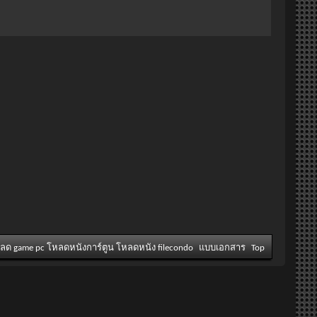
หลด game pc โหลดหนังการ์ตูน โหลดหนัง filecondo
แบบเอกสาร
Top