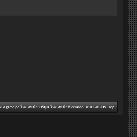
หลด game pc โหลดหนังการ์ตูน โหลดหนัง filecondo
แบบเอกสาร
Top