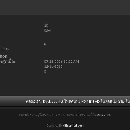
10
0.04
0
 Posts
tion
สุดเมื่อ
07-26-2026
12:22 AM
12-18-2025
0
ติดต่อเรา
Duckload.net โหลดหนัง HD MiNi HD โหลดหนัง ซีรีย์ โ
เวลาทั้งหมดอยู่ในเขตเวลา GMT +7. และเวลาในขณะนี้คือ
01:31 PM
.
Designed By
vBInspired.com