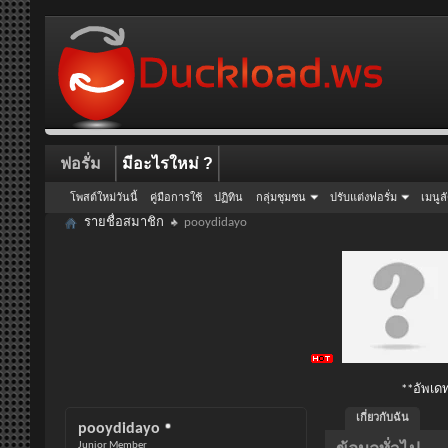
ฟอรั่ม
มีอะไรใหม่ ?
โพสต์ใหม่วันนี้
คู่มือการใช้
ปฏิทิน
กลุ่มชุมชน
ปรับแต่งฟอรั่ม
เมนูล
รายชื่อสมาชิก
pooydidayo
**อัพเดท
เกี่ยวกับฉัน
pooydidayo
Junior Member