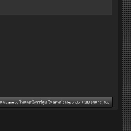
หลด game pc โหลดหนังการ์ตูน โหลดหนัง filecondo
แบบเอกสาร
Top