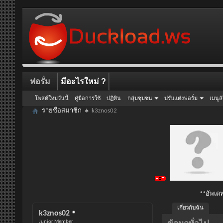
ฟอรั่ม
มีอะไรใหม่ ?
โพสต์ใหม่วันนี้
คู่มือการใช้
ปฏิทิน
กลุ่มชุมชน
ปรับแต่งฟอรั่ม
เมนูล
รายชื่อสมาชิก
k3znos02
**อัพเดท
เกี่ยวกับฉัน
k3znos02
Junior Member