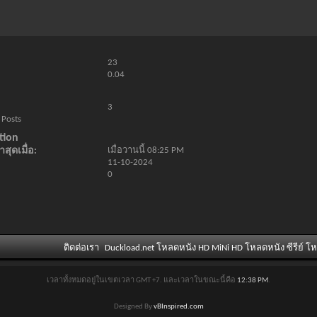
23
0.04
3
 Posts
tion
สุดเมื่อ
เมื่อวานนี้
08:25 PM
11-10-2024
0
ติดต่อเรา
Duckload.net โหลดหนัง HD MiNi HD โหลดหนัง ซีรีย์ โ
เวลาทั้งหมดอยู่ในเขตเวลา GMT +7. และเวลาในขณะนี้คือ
12:38 PM
.
Designed By
vBInspired.com