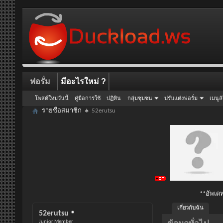
ฟอรั่ม
มีอะไรใหม่ ?
โพสต์ใหม่วันนี้
คู่มือการใช้
ปฏิทิน
กลุ่มชุมชน
ปรับแต่งฟอรั่ม
เมนูล
รายชื่อสมาชิก
52erutsu
**อัพเดท
เกี่ยวกับฉัน
52erutsu
Junior Member