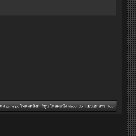
หลด game pc โหลดหนังการ์ตูน โหลดหนัง filecondo
แบบเอกสาร
Top