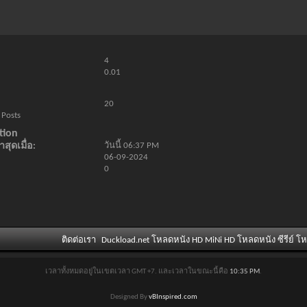
4
0.01
20
 Posts
tion
สุดเมื่อ
วันนี้
06:37 PM
06-09-2024
0
ติดต่อเรา
Duckload.net โหลดหนัง HD MiNi HD โหลดหนัง ซีรีย์ โ
เวลาทั้งหมดอยู่ในเขตเวลา GMT +7. และเวลาในขณะนี้คือ
10:35 PM
.
Designed By
vBInspired.com