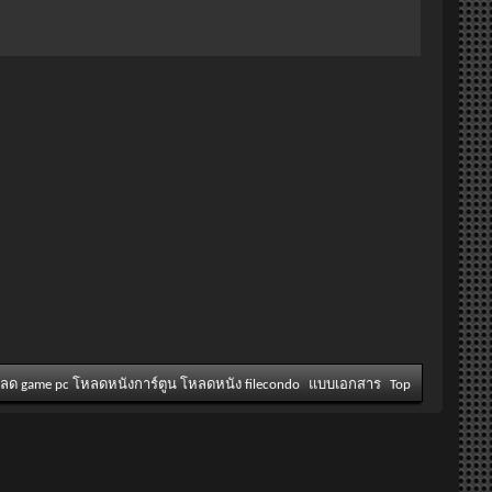
หลด game pc โหลดหนังการ์ตูน โหลดหนัง filecondo
แบบเอกสาร
Top