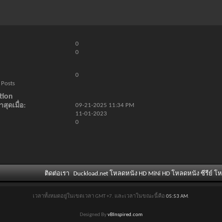
0
0
0
 Posts
tion
สุดเมื่อ
09-21-2025
11:34 PM
11-01-2023
0
ติดต่อเรา
Duckload.net โหลดหนัง HD MiNi HD โหลดหนัง ซีรีย์ โ
เวลาทั้งหมดอยู่ในเขตเวลา GMT +7. และเวลาในขณะนี้คือ
05:53 AM
.
Designed By
vBInspired.com