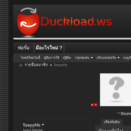
ฟอรั่ม
มีอะไรใหม่ ?
โพสต์ใหม่วันนี้
คู่มือการใช้
ปฏิทิน
กลุ่มชุมชน
ปรับแต่งฟอรั่ม
เมนูล
รายชื่อสมาชิก
ToeyyMc
**อัพเดท
เกี่ยวกับฉัน
ToeyyMc
Junior Member