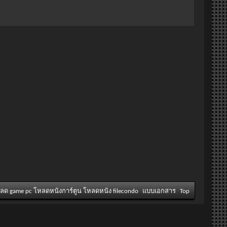
หลด game pc โหลดหนังการ์ตูน โหลดหนัง filecondo
แบบเอกสาร
Top