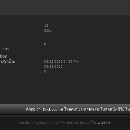
13
0.01
0
 Posts
tion
สุดเมื่อ
03-22-2026
04:59 PM
03-21-2022
0
ติดต่อเรา
Duckload.net โหลดหนัง HD MiNi HD โหลดหนัง ซีรีย์ โ
เวลาทั้งหมดอยู่ในเขตเวลา GMT +7. และเวลาในขณะนี้คือ
11:58 AM
.