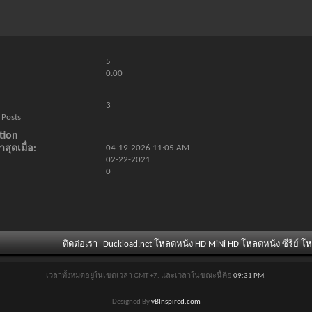
5
0.00
3
 Posts
tion
สุดเมื่อ
04-19-2026
11:05 AM
02-22-2021
0
ติดต่อเรา
Duckload.net โหลดหนัง HD MiNi HD โหลดหนัง ซีรีย์ โ
เวลาทั้งหมดอยู่ในเขตเวลา GMT +7. และเวลาในขณะนี้คือ
09:31 PM
.
Designed By
vBInspired.com