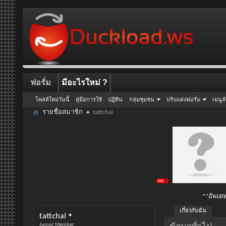
ฟอรั่ม
มีอะไรใหม่ ?
โพสต์ใหม่วันนี้
คู่มือการใช้
ปฏิทิน
กลุ่มชุมชน
ปรับแต่งฟอรั่ม
เมนูล
รายชื่อสมาชิก
tattchai
**อัพเดท
เกี่ยวกับฉัน
tattchai
Junior Member