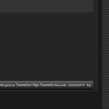
หลด game pc โหลดหนังการ์ตูน โหลดหนัง filecondo
แบบเอกสาร
Top