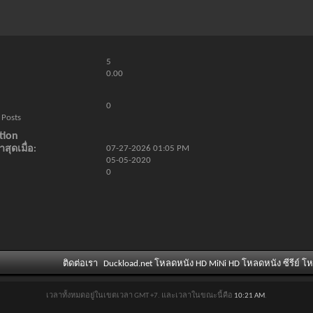
5
0.00
0
 Posts
tion
สุดเมื่อ
07-27-2026
01:05 PM
05-05-2020
0
ติดต่อเรา
Duckload.net โหลดหนัง HD MiNi HD โหลดหนัง ซีรีย์ โ
เวลาทั้งหมดอยู่ในเขตเวลา GMT +7. และเวลาในขณะนี้คือ
10:21 AM
.