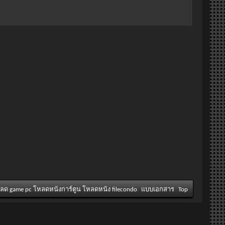
หลด game pc โหลดหนังการ์ตูน โหลดหนัง filecondo
แบบเอกสาร
Top