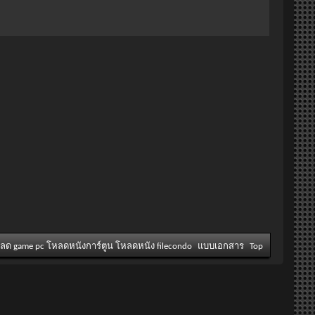
หลด game pc โหลดหนังการ์ตูน โหลดหนัง filecondo
แบบเอกสาร
Top