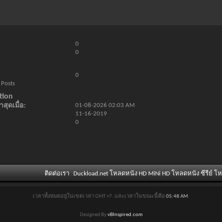
0
0
0
 Posts
tion
สุดเมื่อ
01-08-2026
02:03 AM
11-16-2019
0
ติดต่อเรา
Duckload.net โหลดหนัง HD MiNi HD โหลดหนัง ซีรีย์ โ
เวลาทั้งหมดอยู่ในเขตเวลา GMT +7. และเวลาในขณะนี้คือ
05:48 AM
.
Designed By
vBInspired.com