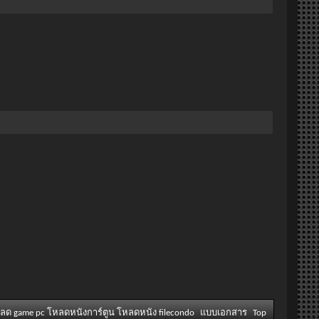
หลด game pc โหลดหนังการ์ตูน โหลดหนัง filecondo
แบบเอกสาร
Top