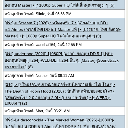
อังกฤษ Master] • [* 1080p Super HQ ไฟล์เล็กคุณภาพสูง! *]
(5)
หน้าสุดท้าย โพสต์: Siinix, วันนี้ 03:36 PM
[ฝรั่ง]-> Scream 7 (2026) : หวีดสุดขีด 7 • [เสียงอังกฤษ DD+
5.1.Atmos / พากย์ไทย DD 5.1 Master แท้.] • [บรรยาย: ไทย-อังกฤษ
Master] • [* 1080p Super HQ ไฟล์เล็กคุณภาพสูง! *]
(9)
หน้าสุดท้าย โพสต์: wanchai164, วันนี้ 12:55 PM
[ฝรั่ง]-undertone (2026)-[1080P]-[พากย์: อังกฤษ DD 5.1]-[ซับ:
อังกฤษ/ไทย]-[H264]-WEB-DL.H.264.อื่น ๆ. [Master]-[Soundtrack
บรรยายไทย]
(8)
หน้าสุดท้าย โพสต์: Norther, วันนี้ 08:11 AM
[ฝรั่ง]-> [* ใหม่ร้อนๆ! ภาพมาสเตอร์+ซับไทยตามเสียงไทยโรง *] •
The Death of Robin Hood (2026) : บันทึกสุดท้ายของจอมโจร •
[เสียงไทยโรง 2.0 / อังกฤษ 2.0] • [บรรยาย: ไทย ] • [* WEBRip
1080p! *]
(2)
หน้าสุดท้าย โพสต์: Mart, วันนี้ 06:21 AM
[ฝรั่ง]-La desconocida - The Marked Woman (2026)-[1080P]-
[พากย์: สเปน DDP 5.1 Atmos/ไทย DDP 5.1]-[ซับ: สเปน/อังกฤษ/