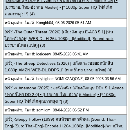
[เสียงอังกฤษ DD+ 5.1.Atmos / พากย์ไทย DD+ 5.1 Master แท้.] •
[บรรยาย: ไทย-อังกฤษ Master] • [* 1080p Super HQ ไฟล์เล็ก
คุณภาพสูง! *]
(4)
หน้าสุดท้าย โพสต์: Kongbk04, 08-06-2026 05:51 AM
[ฝรั่ง]-The Outer Threat (2026) [เสียงอังกฤษ E-AC3 5.1] [ซับ
ไทย+อังกฤษ]-WEB-DL.H.264.1080p. [Modified]-[Soundtrack
บรรยายไทย (แปล)]
(3)
หน้าสุดท้าย โพสต์: iceiceew, 08-05-2026 05:41 AM
[ฝรั่ง]-The Sheep Detectives (2026) | แก๊งแกะรอยยอดนักสืบ
[1080p.AMZN.WEB-DL.DDP5.1] [พากย์ไทย บรรยายไทย]
(4)
หน้าสุดท้าย โพสต์: boybigbomNOMIXZAQONZ, 08-05-2026 03:56 AM
[ฝรั่ง]-> Anemone (2025) : อะนีโมนี • [เสียงอังกฤษ DD+ 5.1.Atmos
/ พากย์ไทย DD 2.0] • [บรรยาย: ไทย-อังกฤษ Master] • [* 1080p
Super HQ ไฟล์เล็กคุณภาพสูง! *]
(8)
หน้าสุดท้าย โพสต์: sgmligm, 08-04-2026 06:52 PM
[ฝรั่ง]-Sleepy Hollow (1999) คนหัวขาดล่าหัวคน [Sound: Thai-
Eng]-[Sub: Thai-Eng]-Encode.H.264.1080p. [Modified]-[พากย์ไทย