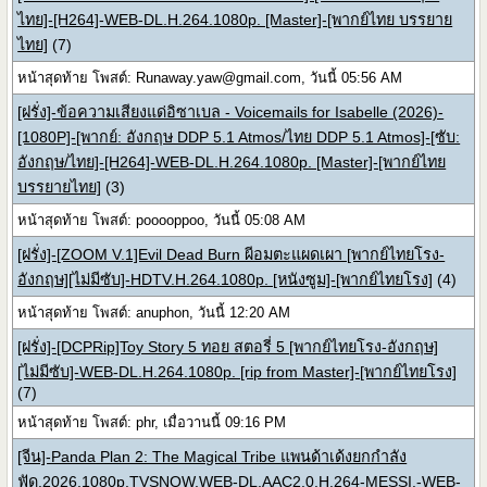
ไทย]-[H264]-WEB-DL.H.264.1080p. [Master]-[พากย์ไทย บรรยาย
ไทย]
(7)
หน้าสุดท้าย โพสต์:
Runaway.yaw@gmail.com
, วันนี้ 05:56 AM
[ฝรั่ง]-ข้อความเสียงแด่อิซาเบล - Voicemails for Isabelle (2026)-
[1080P]-[พากย์: อังกฤษ DDP 5.1 Atmos/ไทย DDP 5.1 Atmos]-[ซับ:
อังกฤษ/ไทย]-[H264]-WEB-DL.H.264.1080p. [Master]-[พากย์ไทย
บรรยายไทย]
(3)
หน้าสุดท้าย โพสต์: pooooppoo, วันนี้ 05:08 AM
[ฝรั่ง]-[ZOOM V.1]Evil Dead Burn ผีอมตะแผดเผา [พากย์ไทยโรง-
อังกฤษ][ไม่มีซับ]-HDTV.H.264.1080p. [หนังซูม]-[พากย์ไทยโรง]
(4)
หน้าสุดท้าย โพสต์: anuphon, วันนี้ 12:20 AM
[ฝรั่ง]-[DCPRip]Toy Story 5 ทอย สตอรี่ 5 [พากย์ไทยโรง-อังกฤษ]
[ไม่มีซับ]-WEB-DL.H.264.1080p. [rip from Master]-[พากย์ไทยโรง]
(7)
หน้าสุดท้าย โพสต์: phr, เมื่อวานนี้ 09:16 PM
[จีน]-Panda Plan 2: The Magical Tribe แพนด้าเด้งยกกำลัง
ฟัด.2026.1080p.TVSNOW.WEB-DL.AAC2.0.H.264-MESSI.-WEB-