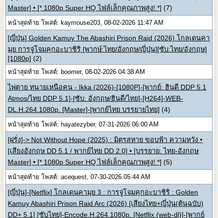
Master] • [* 1080p Super HQ ไฟล์เล็กคุณภาพสูง! *]
(7)
หน้าสุดท้าย โพสต์: kaymouse203, 08-02-2026 11:47 AM
[ญี่ปุ่น] Golden Kamuy The Abashiri Prison Raid (2026) โกลเดนคา
มุย การจู่โจมคุกอะบาชิริ [พากษ์:ไทย/อังกฤษ/ญี่ปุ่น][ซับ:ไทย/อังกฤษ]
[1080p]
(2)
หน้าสุดท้าย โพสต์: boomer, 08-02-2026 04:38 AM
ไพ่ตาย ทนายเหนือคน - Ikka (2026)-[1080P]-[พากย์: ฮินดี DDP 5.1
Atmos/ไทย DDP 5.1]-[ซับ: อังกฤษ/ฮินดี/ไทย]-[H264]-WEB-
DL.H.264.1080p. [Master]-[พากย์ไทย บรรยายไทย]
(4)
หน้าสุดท้าย โพสต์: hayatezyber, 07-31-2026 06:00 AM
[ฝรั่ง]-> Not Without Hope (2025) : มิตรสหาย ขอบฟ้า ความหวัง •
[เสียงอังกฤษ DD 5.1 / พากย์ไทย DD 2.0] • [บรรยาย: ไทย-อังกฤษ
Master] • [* 1080p Super HQ ไฟล์เล็กคุณภาพสูง! *]
(5)
หน้าสุดท้าย โพสต์: acequest, 07-30-2026 05:44 AM
[ญี่ปุ่น]-[Netflix] โกลเดนคามุย 3 : การจู่โจมคุกอะบาชิริ : Golden
Kamuy Abashiri Prison Raid Arc (2026) [เสียงไทย+ญี่ปุ่น(ต้นฉบับ)
DD+ 5.1] [ซับไทย]-Encode.H.264.1080p. [Netflix (web-dl)]-[พากย์