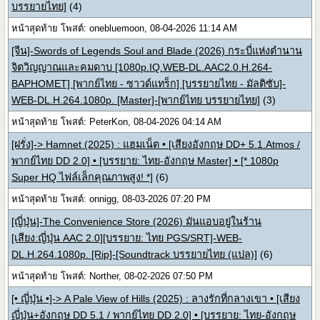
บรรยายไทย]
(4)
หน้าสุดท้าย โพสต์: onebluemoon, 08-04-2026 11:14 AM
[จีน]-Swords of Legends Soul and Blade (2026) กระบี่แห่งตำนาน
จิตวิญญาณและคมดาบ [1080p.IQ.WEB-DL.AAC2.0.H.264-
BAPHOMET] [พากย์ไทย - ซาวด์แทร็ก] [บรรยายไทย - มัลติซับ]-
WEB-DL.H.264.1080p. [Master]-[พากย์ไทย บรรยายไทย]
(3)
หน้าสุดท้าย โพสต์: PeterKon, 08-04-2026 04:14 AM
[ฝรั่ง]-> Hamnet (2025) : แฮมเน็ต • [เสียงอังกฤษ DD+ 5.1.Atmos /
พากย์ไทย DD 2.0] • [บรรยาย: ไทย-อังกฤษ Master] • [* 1080p
Super HQ ไฟล์เล็กคุณภาพสูง! *]
(6)
หน้าสุดท้าย โพสต์: onnigg, 08-03-2026 07:20 PM
[ญี่ปุ่น]-The Convenience Store (2026) มันแอบอยู่ในร้าน
[เสียง:ญี่ปุ่น AAC 2.0][บรรยาย: ไทย PGS/SRT]-WEB-
DL.H.264.1080p. [Rip]-[Soundtrack บรรยายไทย (แปล)]
(6)
หน้าสุดท้าย โพสต์: Norther, 08-02-2026 07:50 PM
[• ญี่ปุ่น •]-> A Pale View of Hills (2025) : ลางรักที่กลางเขา • [เสียง
ญี่ปุ่น+อังกฤษ DD 5.1 / พากย์ไทย DD 2.0] • [บรรยาย: ไทย-อังกฤษ