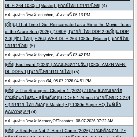
DL.H.264.1080p. [Master]-[พากย์ไทย บรรยายไทย]
(4)
หน้าสุดท้าย โพสต์: anuphon, เมื่อวานนี้ 06:13 PM
[ญี่ปุ่น]-That Time I Got Reincarnated as a Slime the Movie: Tears
of the Azure Sea (2026)-[1080P]-[พากย์: ไทย DDP 2.0/ญี่ปุ่น DDP
2.0]-[ซับ: ไทย]-[H264]-WEB-DL.H.264.1080p. [Master]-[พากย์ไทย
บรรยายไทย]
(5)
หน้าสุดท้าย โพสต์: fairynice, เมื่อวานนี้ 03:42 PM
[ฝรั่ง]-Boulevard (2026) | ถนนแห่งความฝัน [1080p.AMZN.WEB-
DL.DDP5.1] [พากย์ไทย บรรยายไทย]
(5)
หน้าสุดท้าย โพสต์: panu34, 08-07-2026 04:51 PM
[ฝรั่ง]-> The Strangers: Chapter 1 (2024) / เดอะ สเตรนเจอร์ส
อำมหิตฆ่าไม่สน • [เสียงอังกฤษ DD+ 5.1.Atmos / พากย์ไทย DD 2.0]
• [บรรยาย: ไทย-อังกฤษ Master] • [* 1080p Super HQ ไฟล์เล็ก
คุณภาพสูง! *]
(4)
หน้าสุดท้าย โพสต์: MemoryOfThanatos, 08-07-2026 07:22 AM
[ฝรั่ง]-> Ready or Not 2: Here I Come (2026) / เกมพร้อมตาย 2 •