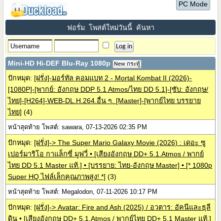
PC Mode
ฟอรั่ม
โพสต์ใหม่วันนี้
ค้นหา
Mini-HD Hi-DEF Blu-Ray 1080p
New กระทู้
ปักหมุด:
[ฝรั่ง]-มอร์ทัล คอมแบท 2 - Mortal Kombat II (2026)-
[1080P]-[พากย์: อังกฤษ DDP 5.1 Atmos/ไทย DD 5.1]-[ซับ: อังกฤษ/
ไทย]-[H264]-WEB-DL.H.264.อื่น ๆ. [Master]-[พากย์ไทย บรรยาย
ไทย]
(4)
หน้าสุดท้าย โพสต์: sawara, 07-13-2026 02:35 PM
ปักหมุด:
[ฝรั่ง]-> The Super Mario Galaxy Movie (2026) : เดอะ ซู
เปอร์มาริโอ กาแล็กซี่ มูฟวี่ • [เสียงอังกฤษ DD+ 5.1.Atmos / พากย์
ไทย DD 5.1 Master แท้.] • [บรรยาย: ไทย-อังกฤษ Master] • [* 1080p
Super HQ ไฟล์เล็กคุณภาพสูง! *]
(3)
หน้าสุดท้าย โพสต์: Megalodon, 07-11-2026 10:17 PM
ปักหมุด:
[ฝรั่ง]-> Avatar: Fire and Ash (2025) / อวตาร: อัคนีและธุลี
ดิน • [เสียงอังกฤษ DD+ 5.1.Atmos / พากย์ไทย DD+ 5.1 Master แท้.]