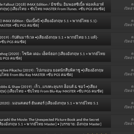
ต
e Fallout (2018) IMAX Edition / มิชชั่น: อิมพอสซิเบิ้ล ฟอลล์เอาท์
เปิดอ่
งกฤษ]-[เสียงไทย + ซับไทย MASTER From iTunes. +ซับ PGS คมชัด]
ต
 IMAX Edition : บัมเบิ้ลบี •[เสียงอังกฤษ 5.1 + พากย์ไทย 5.1]-
เปิดอ่
MASTER +ซับ PGS คมชัด]
ต
(2019) : กัปตันมาร์เวล •[เสียงอังกฤษ 5.1 + พากย์ไทย 5.1 แท้]-
เปิดอ่
+ซับ PGS คมชัด]
ต
dgehog (2020) : โซนิค เดอะ เฮ็ดจ์ฮอก [เสียงอังกฤษ 5.1 + พากย์ไทย
เปิดอ่
ับ PGS คมชัด]
ต
tective Pikachu (2019) : โปเกมอน ยอดนักสืบพิคาชู •[เสียงอังกฤษ
เปิดอ่
ับไทย From Blu-Ray MASTER +ซับ PGS คมชัด]
ต
Hobbs & Shaw (2019) : เร็ว...แรงทะลุนรก ฮ็อบส์ & ชอว์ •[เสียง
เปิดอ่
กฤษ]-[เสียงไทย + ซับไทย From Blu-Ray MASTER +ซับ PGS คมชัด]
ต
(2020) : มอนสเตอร์ ฮันเตอร์ [เสียงอังกฤษ 5.1 + พากย์ไทย 5.1
เปิดอ่
ต
Gurashi the Movie: The Unexpected Picture Book and the Secret
เปิดอ่
ียงอังกฤษ 5.1 + พากย์ไทย Master] • [บรรยาย: อังกฤษ Master]