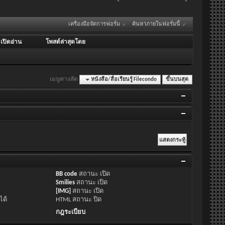
เครื่องมือจัดการฟอรั่ม
ค้นหาภายในฟอรั่มนี้
/
เปิดอ่าน
โพสต์ล่าสุดโดย
เมนูทางลัด
หนังสือ/สื่อเรียนรู้ Filecondo
ขึ้นบนสุด
BB code
สถานะ
เปิด
Smilies
สถานะ
เปิด
[IMG]
สถานะ
เปิด
ได้
HTML สถานะ
ปิด
กฎระเบียบ