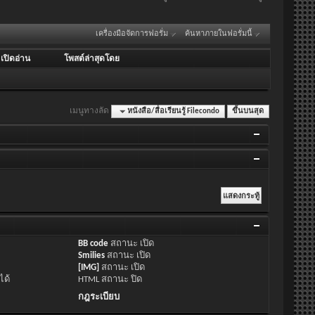
เครื่องมือจัดการฟอรั่ม
ค้นหาภายในฟอรั่มนี้
/
เปิดอ่าน
โพสต์ล่าสุดโดย
เมนูทางลัด
หนังสือ/สื่อเรียนรู้ Filecondo
ขึ้นบนสุด
BB code
สถานะ
เปิด
Smilies
สถานะ
เปิด
[IMG]
สถานะ
เปิด
ได้
HTML สถานะ
ปิด
กฎระเบียบ