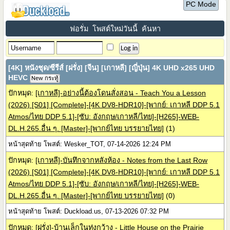
PC Mode
ฟอรั่ม
โพสต์ใหม่วันนี้
ค้นหา
[4K] หนังชุด/ซีรีส์ [ฝรั่ง] [จีน] [เกาหลี] [ญี่ปุ่น] 4K UHD x265 UHD
HEVC
New กระทู้
ปักหมุด:
[เกาหลี]-อย่างนี้ต้องโดนสั่งสอน - Teach You a Lesson
(2026) [S01] [Complete]-[4K DV8-HDR10]-[พากย์: เกาหลี DDP 5.1
Atmos/ไทย DDP 5.1]-[ซับ: อังกฤษ/เกาหลี/ไทย]-[H265]-WEB-
DL.H.265.อื่น ๆ. [Master]-[พากย์ไทย บรรยายไทย]
(1)
หน้าสุดท้าย โพสต์: Wesker_TOT, 07-14-2026 12:24 PM
ปักหมุด:
[เกาหลี]-บันทึกจากหลังห้อง - Notes from the Last Row
(2026) [S01] [Complete]-[4K DV8-HDR10]-[พากย์: เกาหลี DDP 5.1
Atmos/ไทย DDP 5.1]-[ซับ: อังกฤษ/เกาหลี/ไทย]-[H265]-WEB-
DL.H.265.อื่น ๆ. [Master]-[พากย์ไทย บรรยายไทย]
(0)
หน้าสุดท้าย โพสต์: Duckload.us, 07-13-2026 07:32 PM
ปักหมุด:
[ฝรั่ง]-บ้านเล็กในทุ่งกว้าง - Little House on the Prairie