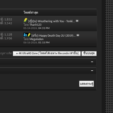
โพสต์ล่าสุด
ทู้: 1,832
[ญี่ปุ่น]-Weathering with You - Tenki...
ต์: 3,542
โดย
Tharit123
05-14-2026,
04:31 PM
ทู้: 1,128
[ฝรั่ง]-Happy Death Day 2U (2019)...
ต์: 1,936
โดย
Megalodon
06-16-2026,
01:15 PM
มนูทางลัด
4K UltraHD Zone [โหลดได้เฉพาะ filecondo เท่านั้น]
ขึ้นบนสุด