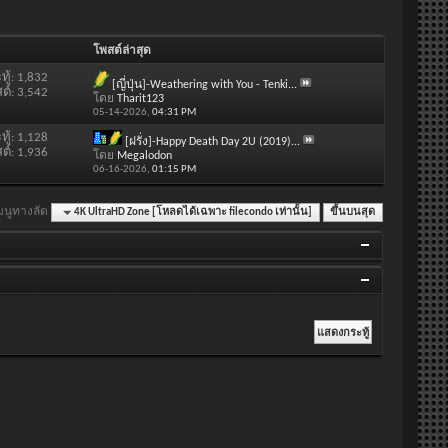
โพสต์ล่าสุด
ทู้: 1,832
[ญี่ปุ่น]-Weathering with You - Tenki...
ต์: 3,542
โดย
Tharit123
05-14-2026,
04:31 PM
ทู้: 1,128
[ฝรั่ง]-Happy Death Day 2U (2019)...
ต์: 1,936
โดย
Megalodon
06-16-2026,
01:15 PM
มนูทางลัด
4K UltraHD Zone [โหลดได้เฉพาะ filecondo เท่านั้น]
ขึ้นบนสุด