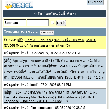
PC Mode
ฟอรั่ม
โพสต์ใหม่วันนี้
ค้นหา
โหลดหนัง DVD Master
New กระทู้
ปักหมุด:
[ฝรั่ง]-Fast & Furious 9 (2021) / เร็ว...แรงทะลุนรก 9-
[DVD5] [Master]-[พากย์ไทย บรรยายไทย]
(0)
หน้าสุดท้าย โพสต์: Duckload.us, 01-22-2022 05:53 PM
[ฝรั่ง]-Apocalypto อะพอคคาลิพโต "ปิดตำนานอารยชน" หนังที่ไม่
อยากพลาดแม้กระพริบตาของผู้กำกับ Mel Gibson ขึ้นสู่อันดับ 1 Box
Office ทันทีที่เข้าฉาย แต่ไม่ได้เข้าฉายในเมืองไทย (เพราะอะไร..มาดู
กัน)-[DVD5] [Master]-[พากย์ไทย/อังกฤษ] [Sub: EN/TH]
(12)
(
1
2
)
หน้าสุดท้าย โพสต์: kob11, 07-04-2026 08:24 PM
[ญี่ปุ่น]-[20+] นางฟ้าปาจิงโกะ ดวงดีกับเกมส์ โชคดีกับรัก (Erika -
Pachislo Starring Mai Nadasaka) (DVD-5-Master) [SOUND :
Japanese, Thai and SUBTITLE : Thai]
(0)
หน้าสุดท้าย โพสต์: Firestormdragon, 05-25-2026 10:38 AM