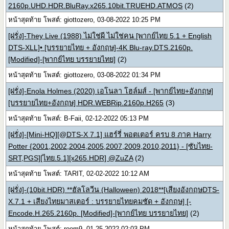
2160p.UHD.HDR.BluRay.x265.10bit.TRUEHD.ATMOS
(2)
หน้าสุดท้าย โพสต์: giottozero, 03-08-2022 10:25 PM
[ฝรั่ง]-They Live (1988) ไม่ใช่ผี ไม่ใช่คน [พากย์ไทย 5.1 + English
DTS-XLL]• [บรรยายไทย + อังกฤษ]-4K Blu-ray.DTS.2160p.
[Modified]-[พากย์ไทย บรรยายไทย]
(2)
หน้าสุดท้าย โพสต์: giottozero, 03-08-2022 01:34 PM
[ฝรั่ง]-Enola Holmes (2020) เอโนลา โฮล์มส์ - [พากย์ไทย+อังกฤษ]
[บรรยายไทย+อังกฤษ] HDR.WEBRip.2160p.H265
(3)
หน้าสุดท้าย โพสต์: B-Faii, 02-12-2022 05:13 PM
[ฝรั่ง]-[Mini-HQ][@DTS-X 7.1] แฮร์รี่ พอตเตอร์ ครบ 8 ภาค Harry
Potter {2001,2002,2004,2005,2007,2009,2010,2011} - [ซับไทย-
SRT,PGS][ไทย.5.1][x265.HDR] @ZuZA
(2)
หน้าสุดท้าย โพสต์: TARIT, 02-02-2022 10:12 AM
[ฝรั่ง]-(10bit.HDR) **ฮัลโลวีน (Halloween) 2018**[เสียงอังกฤษDTS-
X.7.1 + เสียงไทยมาสเตอร์ : บรรยายไทยคมชัด + อังกฤษ] [-
Encode.H.265.2160p. [Modified]-[พากย์ไทย บรรยายไทย]
(2)
หน้าสุดท้าย โพสต์: room9, 01-25-2022 02:03 PM