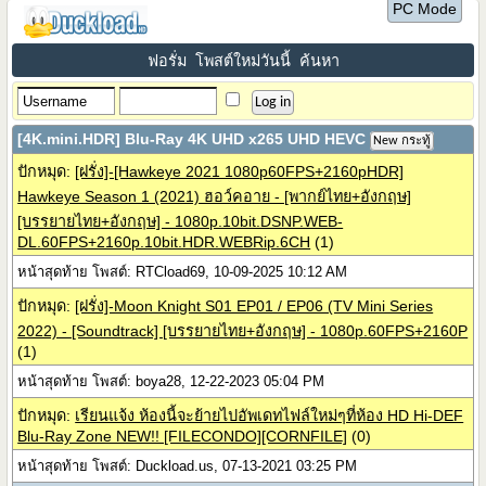
PC Mode
ฟอรั่ม
โพสต์ใหม่วันนี้
ค้นหา
[4K.mini.HDR] Blu-Ray 4K UHD x265 UHD HEVC
New กระทู้
ปักหมุด:
[ฝรั่ง]-[Hawkeye 2021 1080p60FPS+2160pHDR]
Hawkeye Season 1 (2021) ฮอว์คอาย - [พากย์ไทย+อังกฤษ]
[บรรยายไทย+อังกฤษ] - 1080p.10bit.DSNP.WEB-
DL.60FPS+2160p.10bit.HDR.WEBRip.6CH
(1)
หน้าสุดท้าย โพสต์: RTCload69, 10-09-2025 10:12 AM
ปักหมุด:
[ฝรั่ง]-Moon Knight S01 EP01 / EP06 (TV Mini Series
2022) - [Soundtrack] [บรรยายไทย+อังกฤษ] - 1080p.60FPS+2160P
(1)
หน้าสุดท้าย โพสต์: boya28, 12-22-2023 05:04 PM
ปักหมุด:
เรียนแจ้ง ห้องนี้จะย้ายไปอัพเดทไฟล์ใหม่ๆที่ห้อง HD Hi-DEF
Blu-Ray Zone NEW!! [FILECONDO][CORNFILE]
(0)
หน้าสุดท้าย โพสต์: Duckload.us, 07-13-2021 03:25 PM