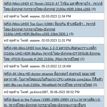
[ฝรั่ง]-[Mini-UHD] 47 Ronin (2013) 47 โรนิน มหาศึกซามูไร - [พากย์
ไทย+อังกฤษ] [บรรยายไทย+อังกฤษ] 2160p.HDR.10bit.x265
(3)
หน้าสุดท้าย โพสต์: waaree, 02-03-2023 11:04 PM
[ฝรั่ง]-[Mini-UHD] Top Gun (1986) ท็อปกัน ฟ้าเหนือฟ้า - [พากย์
ไทย+อังกฤษ] [บรรยายไทย+อังกฤษ]
2160p.UHD.HDR.BluRay.x265.10bit.DD5.1
(3)
หน้าสุดท้าย โพสต์: waaree, 02-03-2023 11:01 PM
[ฝรั่ง]-[4K-Mini-UHD] Iron Man 1-2-3 มหาประลัยคนเกราะเหล็ก
[2160p UHD HDR BluRay [พากย์:ไทย+อังกฤษ+DTS][SUB:อังกฤษ-
ไทย +PGS]-Encode.H.265.2160p. [Rip]-[พากย์ไทย]
(2)
หน้าสุดท้าย โพสต์: waaree, 05-13-2022 12:19 AM
[ฝรั่ง]-4K Ultra HD doctor strange ด็อกเตอร์ สเตรนจ์ จอมเวทย์
มหากาฬ--โมภาพใหม่แบบไม่กินแรง CPU แค่คอม core2duo ก็ลื่นหัว
แตก-Blu-ray.Xvid.2160p. [Modified]-[พากย์ไทย บรรยายไทย]
(2)
หน้าสุดท้าย โพสต์: jacklove1987, 05-06-2022 09:02 PM
[ฝรั่ง]-Back to the Future (1985-1989-1990) เจาะเวลาหาอดีต I-II-
III- [พากย์ไทย+อังกฤษ] [บรรยายไทย+อังกฤษ+ภาษาอื่นๆ]