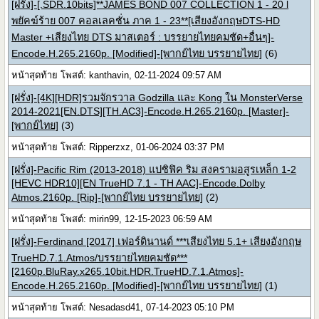
[ฝรั่ง]-[.SDR.10bits]**JAMES BOND 007 COLLECTION 1 - 20 l
พยัคฆ์ร้าย 007 คอลเลคชั่น ภาค 1 - 23**[เสียงอังกฤษDTS-HD
Master +เสียงไทย DTS มาสเตอร์ : บรรยายไทยคมชัด+อื่นๆ]-
Encode.H.265.2160p. [Modified]-[พากย์ไทย บรรยายไทย]
(6)
หน้าสุดท้าย โพสต์: kanthavin, 02-11-2024 09:57 AM
[ฝรั่ง]-[4K][HDR]รวมจักรวาล Godzilla และ Kong ใน MonsterVerse
2014-2021[EN.DTS][TH.AC3]-Encode.H.265.2160p. [Master]-
[พากย์ไทย]
(3)
หน้าสุดท้าย โพสต์: Ripperzxz, 01-06-2024 03:37 PM
[ฝรั่ง]-Pacific Rim (2013-2018) แปซิฟิค ริม สงครามอสูรเหล็ก 1-2
[HEVC HDR10][EN TrueHD 7.1 - TH AAC]-Encode.Dolby
Atmos.2160p. [Rip]-[พากย์ไทย บรรยายไทย]
(2)
หน้าสุดท้าย โพสต์: mirin99, 12-15-2023 06:59 AM
[ฝรั่ง]-Ferdinand [2017] เฟอร์ดินานด์ ***เสียงไทย 5.1+ เสียงอังกฤษ
TrueHD.7.1.Atmos/บรรยายไทยคมชัด***
[2160p.BluRay.x265.10bit.HDR.TrueHD.7.1.Atmos]-
Encode.H.265.2160p. [Modified]-[พากย์ไทย บรรยายไทย]
(1)
หน้าสุดท้าย โพสต์: Nesadasd41, 07-14-2023 05:10 PM