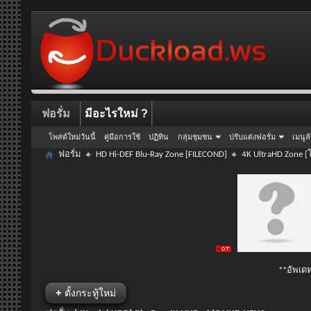
ฟอรั่ม
มีอะไรใหม่ ?
โพสต์ใหม่วันนี้
คู่มือการใช้
ปฏิทิน
กลุ่มชุมชน
ปรับแต่งฟอรั่ม
เมนูล
ฟอรั่ม
HD Hi-DEF Blu-Ray Zone [FILECOND]
4K UltraHD Zone [
**อัพเดท
+
ตั้งกระทู้ใหม่