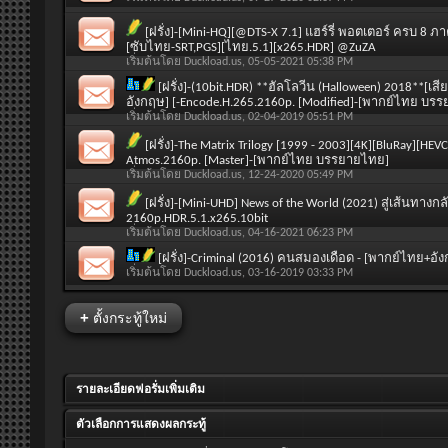
[ฝรั่ง]-[Mini-HQ][@DTS-X 7.1] แฮร์รี่ พอตเตอร์ ครบ 8 
[ซับไทย-SRT,PGS][ไทย.5.1][x265.HDR] @ZuZA
เริ่มต้นโดย
Duckload.us
, 05-05-2021 05:38 PM
[ฝรั่ง]-(10bit.HDR) **ฮัลโลวีน (Halloween) 2018**[
อังกฤษ] [-Encode.H.265.2160p. [Modified]-[พากย์ไทย บร
เริ่มต้นโดย
Duckload.us
, 02-04-2019 05:51 PM
[ฝรั่ง]-The Matrix Trilogy [1999 - 2003][4K][BluRay][
Atmos.2160p. [Master]-[พากย์ไทย บรรยายไทย]
เริ่มต้นโดย
Duckload.us
, 12-24-2020 05:49 PM
[ฝรั่ง]-[Mini-UHD] News of the World (2021) สู่เส้นท
2160p.HDR.5.1.x265.10bit
เริ่มต้นโดย
Duckload.us
, 04-16-2021 06:23 PM
[ฝรั่ง]-Criminal (2016) คนสมองเดือด - [พากย์ไทย+อ
เริ่มต้นโดย
Duckload.us
, 03-16-2019 03:33 PM
+
ตั้งกระทู้ใหม่
รายละเอียดฟอรั่มเพิ่มเติม
ตัวเลือกการแสดงผลกระทู้