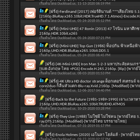
เริ่มต้นโดย
Duckload.us
, 11-13-2020 06:19 PM
[ฝรั่ง]-Ferdinand [2017] เฟอร์ดินานด์ ***เสียงไทย
[2160p.BluRay.x265.10bit.HDR.TrueHD.7.1.Atmos]-Encode.
เริ่มต้นโดย
Duckload.us
, 05-24-2018 05:12 PM
[ฝรั่ง]-[Mini-UHD] 47 Ronin (2013) 47 โรนิน มหาศึ
2160p.HDR.10bit.x265
เริ่มต้นโดย
Duckload.us
, 05-24-2020 07:21 PM
[ฝรั่ง]-[Mini-UHD] Top Gun (1986) ท็อปกัน ฟ้าเหนือ
2160p.UHD.HDR.BluRay.x265.10bit.DD5.1
เริ่มต้นโดย
Duckload.us
, 05-24-2020 06:45 PM
[ฝรั่ง]-[4K-Mini-UHD] Iron Man 1-2-3 มหาประลัยคนเก
[SUB:อังกฤษ-ไทย +PGS]-Encode.H.265.2160p. [Rip]-[พากย์
เริ่มต้นโดย
Duckload.us
, 08-03-2020 01:53 PM
[ฝรั่ง]-4K Ultra HD doctor strange ด็อกเตอร์ สเต
core2duo ก็ลื่นหัวแตก-Blu-ray.Xvid.2160p. [Modified]-[พ
เริ่มต้นโดย
Duckload.us
, 12-06-2017 04:40 PM
[ฝรั่ง]-Back to the Future (1985-1989-1990) เจาะเวลา
2160p.UHD.HDR.BluRay.x265.10bit.TRUEHD.ATMOS
เริ่มต้นโดย
Duckload.us
, 10-25-2020 03:28 PM
[ฝรั่ง]-They Live (1988) ไม่ใช่ผี ไม่ใช่คน [พากย์ไทย 
ray.DTS.2160p. [Modified]-[พากย์ไทย บรรยายไทย]
เริ่มต้นโดย
Duckload.us
, 07-31-2019 01:17 PM
[ฝรั่ง]-Enola Holmes (2020) เอโนลา โฮล์มส์ - [พากย
เริ่มต้นโดย
Duckload.us
, 09-27-2020 02:37 PM