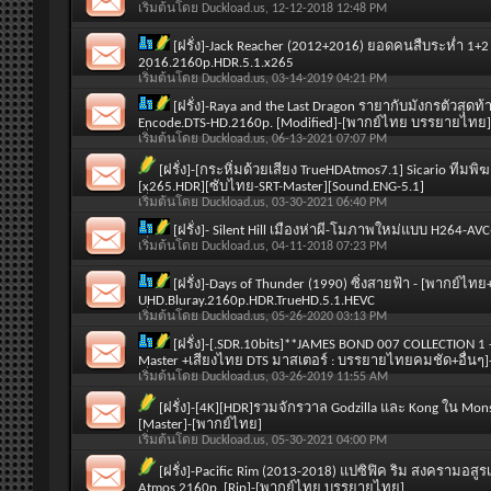
เริ่มต้นโดย
Duckload.us
, 12-12-2018 12:48 PM
[ฝรั่ง]-Jack Reacher (2012+2016) ยอดคนสืบระห่ำ 1
2016.2160p.HDR.5.1.x265
เริ่มต้นโดย
Duckload.us
, 03-14-2019 04:21 PM
[ฝรั่ง]-Raya and the Last Dragon รายากับมังกรตัวสุดท้า
Encode.DTS-HD.2160p. [Modified]-[พากย์ไทย บรรยายไทย]
เริ่มต้นโดย
Duckload.us
, 06-13-2021 07:07 PM
[ฝรั่ง]-[กระหิ่มด้วยเสียง TrueHDAtmos7.1] Sicario ทีม
[x265.HDR][ซับไทย-SRT-Master][Sound.ENG-5.1]
เริ่มต้นโดย
Duckload.us
, 03-30-2021 06:40 PM
[ฝรั่ง]- Silent Hill เมืองห่าผี-โมภาพใหม่แบบ H264-
เริ่มต้นโดย
Duckload.us
, 04-11-2018 07:23 PM
[ฝรั่ง]-Days of Thunder (1990) ซิ่งสายฟ้า - [พากย์
UHD.Bluray.2160p.HDR.TrueHD.5.1.HEVC
เริ่มต้นโดย
Duckload.us
, 05-26-2020 03:13 PM
[ฝรั่ง]-[.SDR.10bits]**JAMES BOND 007 COLLECTION 1
Master +เสียงไทย DTS มาสเตอร์ : บรรยายไทยคมชัด+อื่นๆ
เริ่มต้นโดย
Duckload.us
, 03-26-2019 11:55 AM
[ฝรั่ง]-[4K][HDR]รวมจักรวาล Godzilla และ Kong ใน Mon
[Master]-[พากย์ไทย]
เริ่มต้นโดย
Duckload.us
, 05-30-2021 04:00 PM
[ฝรั่ง]-Pacific Rim (2013-2018) แปซิฟิค ริม สงครามอสู
Atmos.2160p. [Rip]-[พากย์ไทย บรรยายไทย]