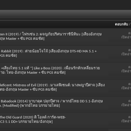
ตอบกลับ
ต
ozen II (2019) / โฟรเซ่น 2: ผจญภัยปริศนาราชินีหิมะ [เสียงอังกฤษ
เปิดอ่
ฤษ Master + ซับ PGS คมชัด]
ต
jo Rabbit (2019) : ต่ายน้อยโจโจ้ [เสียงอังกฤษ DTS-HD MA 5.1 +
เปิดอ่
PGS คมชัด]
ต
 +เสียงไทย 5.1 แท้ *] Like a Boss (2020) : เพื่อนรักหักเหลี่ยมรวย
เปิดอ่
ยาย: ไทย-อังกฤษ Master + ซับ PGS คมชัด]
ต
leficent: Mistress of Evil (2019) : มาเลฟิเซนต์: นางพญาปีศาจ [เสียง
เปิดอ่
ทย-อังกฤษ Master + ซับ PGS คมชัด]
ต
he Babadook (2014) บาบาดุค ปลุกปีศาจ / พากย์ไทย DD 5.1-อังกฤษ
เปิดอ่
0p. [Modified]-[พากย์ไทย บรรยายไทย]
ต
#] The Old Guard (2020) ดิ โอลด์ การ์ด-WEB-
เปิดอ่
-AC3 5.1 DD+ บรรยายไทย/อังกฤษ]