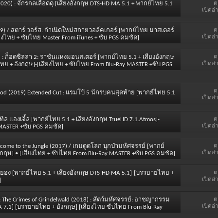
ต
(2020) : จักรกลเลือดดุ [เสียงอังกฤษ DTS-HD MA 5.1 + พากย์ไทย 5.1
เปิดอ่
ต
(2019) / สตาร์ วอร์ส: กำเนิดใหม่สกายวอล์คเกอร์ [พากย์ไทย มาสเตอร์
เปิดอ่
งไทย + ซับไทย Master From iTunes + ซับ PGS คมชัด]
ต
019) : ก็อดซิลล่า 2: ราชันแห่งมอนสเตอร์ [พากย์ไทย 5.1 + เสียงอังกฤษ
เปิดอ่
ทย + อังกฤษ]-[เสียงไทย + ซับไทย From Blu-Ray MASTER +ซับ PGS
ต
Blood (2019) Extended Cut : แรมโบ้ 5 นักรบคนสุดท้าย [พากย์ไทย 5.1
เปิดอ่
ต
บทเทิล แองเจิ้ล [พากย์ไทย 5.1 + เสียงอังกฤษ TrueHD 7.1.Atmos]-
เปิดอ่
MASTER +ซับ PGS คมชัด]
ต
elcome to the Jungle (2017) / เกมดูดโลก บุกป่ามหัศจรรย์ [พากย์
เปิดอ่
งกฤษ] • [เสียงไทย + ซับไทย From Blu-Ray MASTER +ซับ PGS คมชัด]
ต
าลสยอง [พากย์ไทย 5.1 + เสียงอังกฤษ DTS-HD MA 5.1]-[บรรยายไทย +
เปิดอ่
]
ต
ts: The Crimes of Grindelwald (2018) : สัตว์มหัศจรรย์: อาชญากรรม
เปิดอ่
A 7.1] [บรรยายไทย + อังกฤษ] [เสียงไทย ซับไทย From Blu-Ray