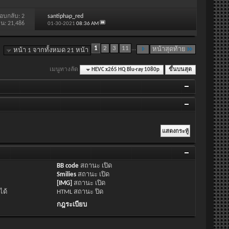
อบกลับ:
2
santiphap_red
าน: 21,486
01-30-2021
08:36 AM
1
2
3
11
...
หน้าสุดท้าย
หน้า 1 จากทั้งหมด 21 หน้า
เมนูทางลัด
HEVC x265 HQ Blu-ray 1080p
ขึ้นบนสุด
BB code
สถานะ
เปิด
Smilies
สถานะ
เปิด
[IMG]
สถานะ
เปิด
ได้
HTML สถานะ
ปิด
กฎระเบียบ