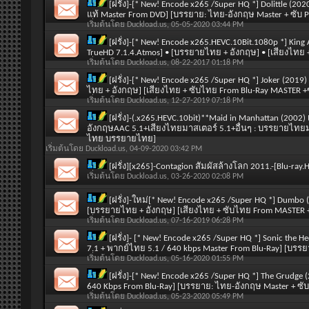
[ฝรั่ง]-[* New! Encode x265 /Super HQ *] Dolittle (202
แท้ Master From DVD] [บรรยาย: ไทย-อังกฤษ Master + ซับ 
เริ่มต้นโดย
Duckload.us
, 05-05-2020 03:44 PM
[ฝรั่ง]-[* New! Encode x265.HEVC.10Bit.1080p *] King
TrueHD 7.1.4.Atmos] • [บรรยายไทย + อังกฤษ] • [เสียงไทย
เริ่มต้นโดย
Duckload.us
, 08-22-2017 01:18 PM
[ฝรั่ง]-[* New! Encode x265 /Super HQ *] Joker (201
ไทย + อังกฤษ] [เสียงไทย + ซับไทย From Blu-Ray MASTER +
เริ่มต้นโดย
Duckload.us
, 12-27-2019 07:18 PM
[ฝรั่ง]-(.x265.HEVC.10bit)**Maid in Manhattan (2002)
อังกฤษAAC 5.1+เสียงไทยมาสเตอร์ 5.1+อื่นๆ : บรรยายไทยมา
ไทย บรรยายไทย]
เริ่มต้นโดย
Duckload.us
, 04-09-2020 03:42 PM
[ฝรั่ง][x265]-Contagion สัมผัสล้างโลก 2011.-[Blu-ra
เริ่มต้นโดย
Duckload.us
, 03-26-2020 02:08 PM
[ฝรั่ง]-ใหม่[* New! Encode x265 /Super HQ *] Dumbo 
[บรรยายไทย + อังกฤษ] [เสียงไทย + ซับไทย From MASTER 
เริ่มต้นโดย
Duckload.us
, 07-16-2019 06:28 PM
[ฝรั่ง]- [* New! Encode x265 /Super HQ *] Sonic the
7.1 + พากย์ไทย 5.1 / 640 kbps Master From Blu-Ray] [บรร
เริ่มต้นโดย
Duckload.us
, 05-16-2020 01:55 PM
[ฝรั่ง]-[* New! Encode x265 /Super HQ *] The Grudge 
640 Kbps From Blu-Ray] [บรรยาย: ไทย-อังกฤษ Master + ซั
เริ่มต้นโดย
Duckload.us
, 05-23-2020 05:49 PM