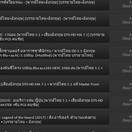
ต
์สาวล่ารหัสใยมรณะ - [พากย์ไทย+อังกฤษ] [บรรยายไทย+อังกฤษ]
เปิดอ่
ต
พากย์ไทย+อังกฤษ] [บรรยายไทย+อังกฤษ] - [พากย์ไทย+อังกฤษ]
เปิดอ่
ต
18) : เวน่อม [พากย์ไทย 5.1 + เสียงอังกฤษ DTS-HD MA 7.1] [บรรยาย
เปิดอ่
ซับ PGS คมชัด]
ต
t อเล็กซานเดอร์ มหาราชชาตินักรบ / พากย์ไทย DD 5.1-อังกฤษ-
เปิดอ่
ดๆ-Blu-ray.AC-3.1080p. [Modified]-[พากย์ไทย บรรยายไทย]
ต
รกองพันซี่โครง 1080p.Bluray.x265.HEVC.10bit.dts [พากย์ไทย 5.1 +
เปิดอ่
ต
) :[เสียงอังกฤษ DTS-HD MA 7.1 + พากย์ไทย 5.1 แท้ Master From
เปิดอ่
ต
(2019) : อเมริกา ถล่ม ญี่ปุ่น [พากย์ไทย 5.1 + เสียงอังกฤษ DTS-HD
เปิดอ่
MASTER +ซับ PGS คมชัด]
ต
r: Legend of the Sword (2017) / คิง อาร์เธอร์: ตำนานแห่งดาบ
เปิดอ่
s] • [บรรยายไทย + อังกฤษ]