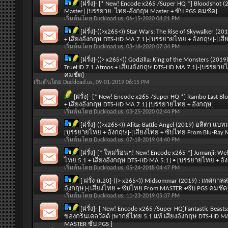
[ฝรั่ง]- [* New! Encode x265 /Super HQ *] Bloodshot 
Master] [บรรยาย: ไทย-อังกฤษ Master + ซับ PGS คมชัด]
เริ่มต้นโดย
Duckload.us
, 06-15-2020 08:21 PM
[ฝรั่ง]-((>x265<)) Star Wars: The Rise of Skywalker 
+ เสียงอังกฤษ DTS-HD MA 7.1]-[บรรยายไทย + อังกฤษ]-[เสีย
เริ่มต้นโดย
Duckload.us
, 03-18-2020 07:34 PM
[ฝรั่ง]-((> x265<)) Godzilla: King of the Monsters (2
TrueHD 7.1.Atmos + เสียงอังกฤษ DTS-HD MA 7.1]-[บรรยายไ
คมชัด]
เริ่มต้นโดย
Duckload.us
, 09-01-2019 06:15 PM
[ฝรั่ง]- [* New! Encode x265 /Super HQ *] Rambo Last 
+ เสียงอังกฤษ DTS-HD MA 7.1] [บรรยายไทย + อังกฤษ]
เริ่มต้นโดย
Duckload.us
, 03-25-2020 02:44 PM
[ฝรั่ง]-((>x265<)) Alita: Battle Angel (2019) อลิตา แ
[บรรยายไทย + อังกฤษ]-[เสียงไทย + ซับไทย From Blu-Ray 
เริ่มต้นโดย
Duckload.us
, 07-18-2019 04:40 PM
[ฝรั่ง]-[* ใหม่ร้อนๆ! New! Encode x265 *] Jumanji: W
ไทย 5.1 + เสียงอังกฤษ DTS-HD MA 5.1] • [บรรยายไทย + อั
เริ่มต้นโดย
Duckload.us
, 05-24-2018 04:47 PM
[ ฝรั่ง ฉ.20]-((> x265<)) Midsommar (2019) : เทศก
อังกฤษ]-[เสียงไทย + ซับไทย From MASTER +ซับ PGS คมชัด
เริ่มต้นโดย
Duckload.us
, 11-23-2019 05:37 PM
[ฝรั่ง]- [ New! Encode x265 /Super HQ]Fantastic Beas
ของกรินเดลวัลด์ [พากย์ไทย 5.1 แท้ เสียงอังกฤษ DTS-HD M
MASTER ซับ PGS ]