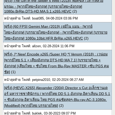
[ฝรั่ง]-The Girl in the Spider s Web (2018) พยัคฆ์สาวล่ารหัสใย
มรณะ - [พากย์ไทย+อังกฤษ] [บรรยายไทย+อังกฤษ]
1080p.BrRip.DTS-HD.MA.5.1.x265.HEVC
(2)
หน้าสุดท้าย โพสต์: boat085, 04-08-2024 03:06 PM
[ฝรั่ง]-[60 FPS] Gemini Man (2019) เจมิไน แมน - [พากย์
ไทย+อังกฤษ] [บรรยายไทย+อังกฤษ] - [พากย์ไทย+อังกฤษ] [บรรยาย
ไทย+อังกฤษ] 1080p.10bit.HFR.BrRip.x265.HEVC
(2)
หน้าสุดท้าย โพสต์: allzen, 02-28-2024 11:06 PM
[ฝรั่ง]- [* New! Encode x265 /Super HQ *] Venom (2018) : เวน่อม
[พากย์ไทย 5.1 + เสียงอังกฤษ DTS-HD MA 7.1] [บรรยายไทย +
อังกฤษ] [เสียงไทย + ซับไทย From Blu-Ray MASTER +ซับ PGS คม
ชัด]
(1)
หน้าสุดท้าย โพสต์: petpina2010, 02-20-2024 08:27 AM
[ฝรั่ง]-[HEVC-X265] Alexander (2004) Director s Cut อเล็กซานเด
อร์ มหาราชชาตินักรบ / พากย์ไทย DD 5.1-อังกฤษ-อิตาเลียน DD 5.1
+ ซับอังกฤษ-อิตาเลียน-ไทย PGS คมชัดสุดๆ-Blu-ray.AC-3.1080p.
[Modified]-[พากย์ไทย บรรยายไทย]
(2)
หน้าสุดท้าย โพสต์: buklek, 03-30-2023 09:07 PM