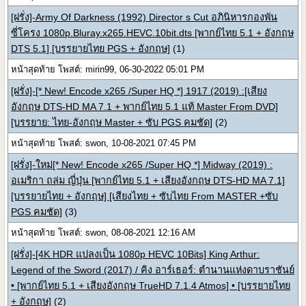
[ฝรั่ง]-Army Of Darkness (1992) Director s Cut อภินิหารกองพัน
ซี่โครง 1080p.Bluray.x265.HEVC.10bit.dts [พากย์ไทย 5.1 + อังกฤษ
DTS 5.1] [บรรยายไทย PGS + อังกฤษ]
(1)
หน้าสุดท้าย โพสต์: mirin99, 06-30-2022 05:01 PM
[ฝรั่ง]-[* New! Encode x265 /Super HQ *] 1917 (2019) :[เสียง
อังกฤษ DTS-HD MA 7.1 + พากย์ไทย 5.1 แท้ Master From DVD]
[บรรยาย: ไทย-อังกฤษ Master + ซับ PGS คมชัด]
(2)
หน้าสุดท้าย โพสต์: swon, 10-08-2021 07:45 PM
[ฝรั่ง]-ใหม่[* New! Encode x265 /Super HQ *] Midway (2019) :
อเมริกา ถล่ม ญี่ปุ่น [พากย์ไทย 5.1 + เสียงอังกฤษ DTS-HD MA 7.1]
[บรรยายไทย + อังกฤษ] [เสียงไทย + ซับไทย From MASTER +ซับ
PGS คมชัด]
(3)
หน้าสุดท้าย โพสต์: swon, 08-08-2021 12:16 AM
[ฝรั่ง]-[4K HDR แปลงเป็น 1080p HEVC 10Bits] King Arthur:
Legend of the Sword (2017) / คิง อาร์เธอร์: ตำนานแห่งดาบราชันย์
• [พากย์ไทย 5.1 + เสียงอังกฤษ TrueHD 7.1.4 Atmos] • [บรรยายไทย
+ อังกฤษ]
(2)