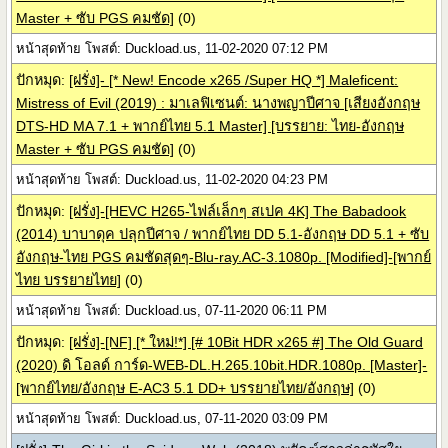
Master + ซับ PGS คมชัด]
(0)
หน้าสุดท้าย โพสต์: Duckload.us, 11-02-2020 07:12 PM
ปักหมุด:
[ฝรั่ง]- [* New! Encode x265 /Super HQ *] Maleficent:
Mistress of Evil (2019) : มาเลฟิเซนต์: นางพญาปีศาจ [เสียงอังกฤษ
DTS-HD MA 7.1 + พากย์ไทย 5.1 Master] [บรรยาย: ไทย-อังกฤษ
Master + ซับ PGS คมชัด]
(0)
หน้าสุดท้าย โพสต์: Duckload.us, 11-02-2020 04:23 PM
ปักหมุด:
[ฝรั่ง]-[HEVC H265-ไฟล์เล็กๆ สเปค 4K] The Babadook
(2014) บาบาดุค ปลุกปีศาจ / พากย์ไทย DD 5.1-อังกฤษ DD 5.1 + ซับ
อังกฤษ-ไทย PGS คมชัดสุดๆ-Blu-ray.AC-3.1080p. [Modified]-[พากย์
ไทย บรรยายไทย]
(0)
หน้าสุดท้าย โพสต์: Duckload.us, 07-11-2020 06:11 PM
ปักหมุด:
[ฝรั่ง]-[NF] [* ใหม่!*] [# 10Bit HDR x265 #] The Old Guard
(2020) ดิ โอลด์ การ์ด-WEB-DL.H.265.10bit.HDR.1080p. [Master]-
[พากย์ไทย/อังกฤษ E-AC3 5.1 DD+ บรรยายไทย/อังกฤษ]
(0)
หน้าสุดท้าย โพสต์: Duckload.us, 07-11-2020 03:09 PM