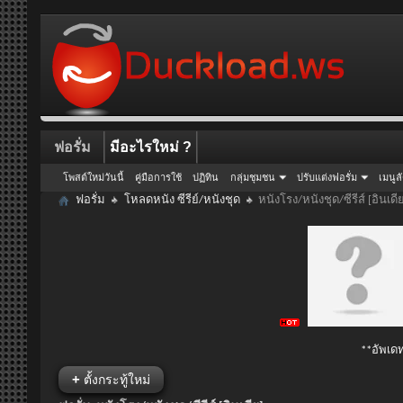
ฟอรั่ม
มีอะไรใหม่ ?
โพสต์ใหม่วันนี้
คู่มือการใช้
ปฏิทิน
กลุ่มชุมชน
ปรับแต่งฟอรั่ม
เมนูล
ฟอรั่ม
โหลดหนัง ซีรีย์/หนังชุด
หนังโรง/หนังชุด/ซีรีส์ [อินเดี
**อัพเดท
+
ตั้งกระทู้ใหม่