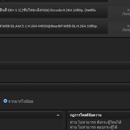
ต
ยงฮินดี DD+ 5.1] [ซับไทย+อังกฤษ]-Encode.H.264.1080p. [Netflix
เปิดอ
ต
.NF.WEB-DL.AAC5.1.H.264-MESSI@BearBIT-WEB-DL.H.264.1080p.
เปิดอ
.
จากมากไปน้อย
กฎการโพสต์ข้อความ
ท่าน
ไม่สามารถ
ตั้งกระทู้ใหม่ได้
ท่าน
ไม่สามารถ
ตอบกระทู้ได้