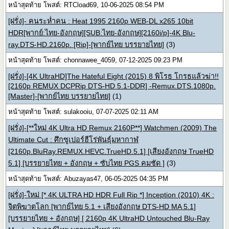
หน้าสุดท้าย โพสต์: RTCload69, 10-06-2025 08:54 PM
[ฝรั่ง]- คนระห่ำคน : Heat 1995 2160p WEB-DL x265 10bit
HDR[พากย์:ไทย-อังกฤษ][SUB:ไทย-อังกฤษ][2160i/p]-4K Blu-
ray.DTS-HD.2160p. [Rip]-[พากย์ไทย บรรยายไทย]
(3)
หน้าสุดท้าย โพสต์: chonnawee_4059, 07-12-2025 09:23 PM
[ฝรั่ง]-[4K UltraHD]The Hateful Eight (2015) 8 พิโรธ โกรธแล้วฆ่า!!
[2160p REMUX DCPRip DTS-HD 5.1-DDR] -Remux.DTS.1080p.
[Master]-[พากย์ไทย บรรยายไทย]
(1)
หน้าสุดท้าย โพสต์: sulakooiu, 07-07-2025 02:11 AM
[ฝรั่ง]-[**ใหม่ 4K Ultra HD Remux 2160P**] Watchmen (2009) The
Ultimate Cut : ศึกซูเปอร์ฮีโร่พันธุ์มหากาฬ
[2160p.BluRay.REMUX.HEVC.TrueHD.5.1] [เสียงอังกฤษ TrueHD
5.1] [บรรยายไทย + อังกฤษ + ซับไทย PGS คมชัด ]
(3)
หน้าสุดท้าย โพสต์: Abuzayas47, 06-05-2025 04:35 PM
[ฝรั่ง]-ใหม่ [* 4K ULTRA HD HDR Full Rip *] Inception (2010) 4K :
จิตพิฆาตโลก [พากย์ไทย 5.1 + เสียงอังกฤษ DTS-HD MA 5.1]
[บรรยายไทย + อังกฤษ] [ 2160p 4K UltraHD Untouched Blu-Ray