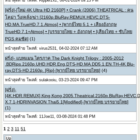
หน้าสุดท้าย โพสต์: Ripperzxz, 06-01-2024 09:15 PM
[ฝรั่ง]-[ใหม่ 4K Ultra HD 2160P] • Crank (2006) THEATRICAL : คน
โคม่า วิ่ง/คลั่ง/ฆ่า [2160p.BluRay.REMUX.HEVC.DTS-
HD.MA.TrueHD.7.1.Atmos] • [พากย์ไทย 5.1 + เสียงอังกฤษ
TrueHD.7.1+Atmos] • [บรรยายไทย + อังกฤษ] • [เสียงไทย + ซับไทย
PGS คมชัด]
(1)
หน้าสุดท้าย โพสต์: virus2531, 04-02-2024 07:12 AM
ฝรั่ง]- แบทแมน ไตรภาค The Dark Knight Trilogy : 2005-2012
.BDRips.2160p.UHD.HDR.Eng.DTS-HD.MA.DD5.1.EN.TH-4K Blu-
ray.DTS-HD.2160p. [Rip]-[พากย์ไทย บรรยายไทย]
(4)
หน้าสุดท้าย โพสต์: sulakooiu, 03-23-2024 09:47 PM
[ฝรั่ง]-
[4K.HDR.REMUX].King.Kong.2005.Theatrical.2160p.BluRay.HEVC.
X.7.1-HDRINVASION Thai5.1[Modified]-[พากย์ไทย บรรยายไทย]
(1)
หน้าสุดท้าย โพสต์: 11Joe11, 03-08-2024 01:48 PM
1
2
3
11
51
Up