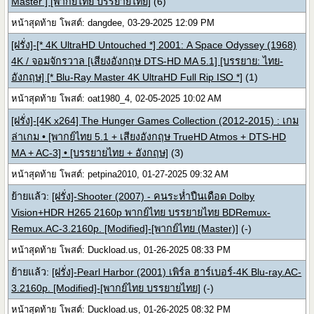
Master ] [พากย์ไทย บรรยายไทย]
(6)
หน้าสุดท้าย โพสต์: dangdee, 03-29-2025 12:09 PM
[ฝรั่ง]-[* 4K UltraHD Untouched *] 2001: A Space Odyssey (1968)
4K / จอมจักรวาล [เสียงอังกฤษ DTS-HD MA 5.1] [บรรยาย: ไทย-
อังกฤษ] [* Blu-Ray Master 4K UltraHD Full Rip ISO *]
(1)
หน้าสุดท้าย โพสต์: oat1980_4, 02-05-2025 10:02 AM
[ฝรั่ง]-[4K x264] The Hunger Games Collection (2012-2015) : เกม
ล่าเกม • [พากย์ไทย 5.1 + เสียงอังกฤษ TrueHD Atmos + DTS-HD
MA + AC-3] • [บรรยายไทย + อังกฤษ]
(3)
หน้าสุดท้าย โพสต์: petpina2010, 01-27-2025 09:32 AM
ย้ายแล้ว:
[ฝรั่ง]-Shooter (2007) - คนระห่ำปืนเดือด Dolby
Vision+HDR H265 2160p พากย์ไทย บรรยายไทย BDRemux-
Remux.AC-3.2160p. [Modified]-[พากย์ไทย (Master)]
(-)
หน้าสุดท้าย โพสต์: Duckload.us, 01-26-2025 08:33 PM
ย้ายแล้ว:
[ฝรั่ง]-Pearl Harbor (2001) เพิร์ล ฮาร์เบอร์-4K Blu-ray.AC-
3.2160p. [Modified]-[พากย์ไทย บรรยายไทย]
(-)
หน้าสุดท้าย โพสต์: Duckload.us, 01-26-2025 08:32 PM