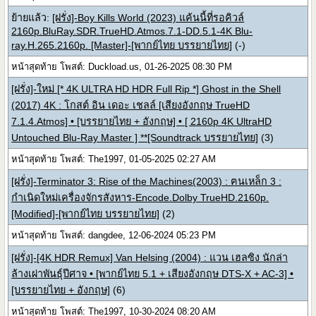
ย้ายแล้ว:
[ฝรั่ง]-Boy Kills World (2023) แค้นนี้ที่รอคิวล์
2160p.BluRay.SDR.TrueHD.Atmos.7.1-DD.5.1-4K Blu-
ray.H.265.2160p. [Master]-[พากย์ไทย บรรยายไทย]
(-)
หน้าสุดท้าย โพสต์: Duckload.us, 01-26-2025 08:30 PM
[ฝรั่ง]-ใหม่ [* 4K ULTRA HD HDR Full Rip *] Ghost in the Shell
(2017) 4K : โกสต์ อิน เดอะ เชลล์ [เสียงอังกฤษ TrueHD
7.1.4.Atmos] • [บรรยายไทย + อังกฤษ] • [ 2160p 4K UltraHD
Untouched Blu-Ray Master ] **[Soundtrack บรรยายไทย]
(3)
หน้าสุดท้าย โพสต์: The1997, 01-05-2025 02:27 AM
[ฝรั่ง]-Terminator 3: Rise of the Machines(2003) : ฅนเหล็ก 3 :
กำเนิดใหม่เครื่องจักรสังหาร-Encode.Dolby TrueHD.2160p.
[Modified]-[พากย์ไทย บรรยายไทย]
(2)
หน้าสุดท้าย โพสต์: dangdee, 12-06-2024 05:23 PM
[ฝรั่ง]-[4K HDR Remux] Van Helsing (2004) : แวน เฮลซิง นักล่า
ล้างเผ่าพันธุ์ปีศาจ • [พากย์ไทย 5.1 + เสียงอังกฤษ DTS-X + AC-3] •
[บรรยายไทย + อังกฤษ]
(6)
หน้าสุดท้าย โพสต์: The1997, 10-30-2024 08:20 AM