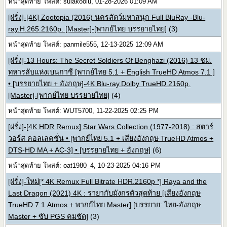
หน้าสุดท้าย โพสต์: sulakooiu, 01-28-2026 01:09 AM
[ฝรั่ง]-[4K] Zootopia (2016) นครสัตว์มหาสนุก Full BluRay -Blu-
ray.H.265.2160p. [Master]-[พากย์ไทย บรรยายไทย]
(3)
หน้าสุดท้าย โพสต์: panmile555, 12-13-2025 12:09 AM
[ฝรั่ง]-13 Hours: The Secret Soldiers Of Benghazi (2016) 13 ชม.
ทหารลับแห่งเบนกาซี [พากย์ไทย 5.1 + English TrueHD Atmos 7.1 ]
• [บรรยายไทย + อังกฤษ]-4K Blu-ray.Dolby TrueHD.2160p.
[Master]-[พากย์ไทย บรรยายไทย]
(4)
หน้าสุดท้าย โพสต์: WUT5700, 11-22-2025 02:25 PM
[ฝรั่ง]-[4K HDR Remux] Star Wars Collection (1977-2018) : สตาร์
วอร์ส คอลเลคชั่น • [พากย์ไทย 5.1 + เสียงอังกฤษ TrueHD Atmos +
DTS-HD MA + AC-3] • [บรรยายไทย + อังกฤษ]
(6)
หน้าสุดท้าย โพสต์: oat1980_4, 10-23-2025 04:16 PM
[ฝรั่ง]-ใหม่[* 4K Remux Full Bitrate HDR.2160p *] Raya and the
Last Dragon (2021) 4K : รายากับมังกรตัวสุดท้าย [เสียงอังกฤษ
TrueHD 7.1.Atmos + พากย์ไทย Master] [บรรยาย: ไทย-อังกฤษ
Master + ซับ PGS คมชัด]
(3)