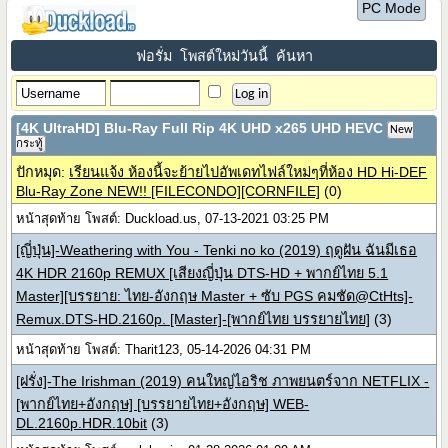
PC Mode
ฟอรั่ม
โพสต์ใหม่วันนี้
ค้นหา
[4K UltraHD] Blu-Ray Full Rip 4K UHD x265 UHD HEVC
New
กระทู้
ปักหมุด:
เรียนแจ้ง ห้องนี้จะย้ายไปอัพเดทไฟล์ใหม่ๆที่ห้อง HD Hi-DEF
Blu-Ray Zone NEW!! [FILECONDO][CORNFILE]
(0)
หน้าสุดท้าย โพสต์: Duckload.us, 07-13-2021 03:25 PM
[ญี่ปุ่น]-Weathering with You - Tenki no ko (2019) ฤดูฝัน ฉันมีเธอ
4K HDR 2160p REMUX [เสียงญี่ปุ่น DTS-HD + พากย์ไทย 5.1
Master][บรรยาย: ไทย-อังกฤษ Master + ซับ PGS คมชัด@CtHts]-
Remux.DTS-HD.2160p. [Master]-[พากย์ไทย บรรยายไทย]
(3)
หน้าสุดท้าย โพสต์: Tharit123, 05-14-2026 04:31 PM
[ฝรั่ง]-The Irishman (2019) คนใหญ่ไอริช ภาพยนตร์จาก NETFLIX -
[พากย์ไทย+อังกฤษ] [บรรยายไทย+อังกฤษ] WEB-
DL.2160p.HDR.10bit
(3)