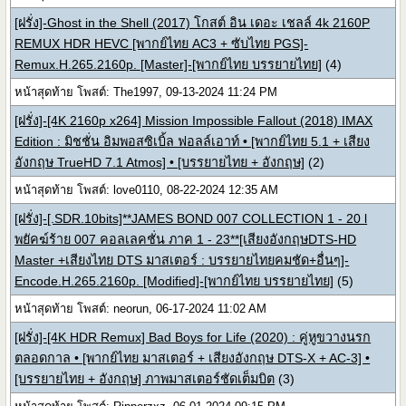
[ฝรั่ง]-Ghost in the Shell (2017) โกสต์ อิน เดอะ เชลล์ 4k 2160P
REMUX HDR HEVC [พากย์ไทย AC3 + ซับไทย PGS]-
Remux.H.265.2160p. [Master]-[พากย์ไทย บรรยายไทย]
(4)
หน้าสุดท้าย โพสต์: The1997, 09-13-2024 11:24 PM
[ฝรั่ง]-[4K 2160p x264] Mission Impossible Fallout (2018) IMAX
Edition : มิชชั่น อิมพอสซิเบิ้ล ฟอลล์เอาท์ • [พากย์ไทย 5.1 + เสียง
อังกฤษ TrueHD 7.1 Atmos] • [บรรยายไทย + อังกฤษ]
(2)
หน้าสุดท้าย โพสต์: love0110, 08-22-2024 12:35 AM
[ฝรั่ง]-[.SDR.10bits]**JAMES BOND 007 COLLECTION 1 - 20 l
พยัคฆ์ร้าย 007 คอลเลคชั่น ภาค 1 - 23**[เสียงอังกฤษDTS-HD
Master +เสียงไทย DTS มาสเตอร์ : บรรยายไทยคมชัด+อื่นๆ]-
Encode.H.265.2160p. [Modified]-[พากย์ไทย บรรยายไทย]
(5)
หน้าสุดท้าย โพสต์: neorun, 06-17-2024 11:02 AM
[ฝรั่ง]-[4K HDR Remux] Bad Boys for Life (2020) : คู่หูขวางนรก
ตลอดกาล • [พากย์ไทย มาสเตอร์ + เสียงอังกฤษ DTS-X + AC-3] •
[บรรยายไทย + อังกฤษ] ภาพมาสเตอร์ชัดเต็มบิต
(3)