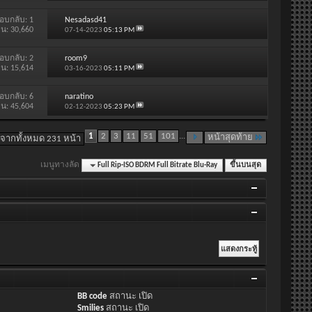
อบกลับ:
1
Nesadasd41
าน: 30,660
07-14-2023
05:13 PM
อบกลับ:
2
room9
าน: 15,614
03-16-2023
05:11 PM
อบกลับ:
6
naratino
าน: 45,604
02-12-2023
05:23 PM
1
2
3
11
51
101
...
หน้าสุดท้าย
 จากทั้งหมด 231 หน้า
เมนูทางลัด
Full Rip-ISO BDRM Full Bitrate Blu-Ray
ขึ้นบนสุด
BB code
สถานะ
เปิด
Smilies
สถานะ
เปิด