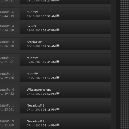
าน: 30,017
01-10-2024
03:27 PM
อบกลับ:
6
mirin99
าน: 44,513
12-15-2023
10:52 AM
อบกลับ:
4
room9
าน: 14,338
11-09-2023
03:47 PM
อบกลับ:
3
petpina2010
าน: 36,838
10-16-2023
07:56 AM
อบกลับ:
1
mirin99
าน: 21,561
09-07-2023
09:41 AM
อบกลับ:
1
mirin99
าน: 29,726
07-27-2023
11:17 AM
อบกลับ:
4
Witsanukornneng
าน: 19,422
07-18-2023
09:52 PM
อบกลับ:
1
Nesadasd41
าน: 23,041
07-14-2023
05:15 PM
อบกลับ:
3
Nesadasd41
าน: 31,469
07-14-2023
05:14 PM