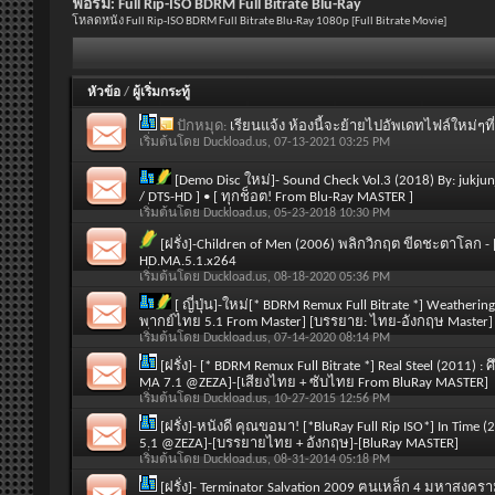
ฟอรั่ม:
Full Rip-ISO BDRM Full Bitrate Blu-Ray
โหลดหนัง Full Rip-ISO BDRM Full Bitrate Blu-Ray 1080p [Full Bitrate Movie]
หัวข้อ
/
ผู้เริ่มกระทู้
ปักหมุด:
เรียนแจ้ง ห้องนี้จะย้ายไปอัพเดทไฟล์ใหม่ๆที
เริ่มต้นโดย
Duckload.us
, 07-13-2021 03:25 PM
[Demo Disc ใหม่]- Sound Check Vol.3 (2018) By: jukj
/ DTS-HD ] • [ ทุกช็อต! From Blu-Ray MASTER ]
เริ่มต้นโดย
Duckload.us
, 05-23-2018 10:30 PM
[ฝรั่ง]-Children of Men (2006) พลิกวิกฤต ขีดชะตาโล
HD.MA.5.1.x264
เริ่มต้นโดย
Duckload.us
, 08-18-2020 05:36 PM
[ ญี่ปุ่น]-ใหม่[* BDRM Remux Full Bitrate *] Weathering
พากย์ไทย 5.1 From Master] [บรรยาย: ไทย-อังกฤษ Master]
เริ่มต้นโดย
Duckload.us
, 07-14-2020 08:14 PM
[ฝรั่ง]- [* BDRM Remux Full Bitrate *] Real Steel (2011)
MA 7.1 @ZEZA]-[เสียงไทย + ซับไทย From BluRay MASTER]
เริ่มต้นโดย
Duckload.us
, 10-27-2015 12:56 PM
[ฝรั่ง]-หนังดี คุณขอมา! [*BluRay Full Rip ISO*] In Time
5.1 @ZEZA]-[บรรยายไทย + อังกฤษ]-[BluRay MASTER]
เริ่มต้นโดย
Duckload.us
, 08-31-2014 05:18 PM
[ฝรั่ง]- Terminator Salvation 2009 ฅนเหล็ก 4 มหาสงค