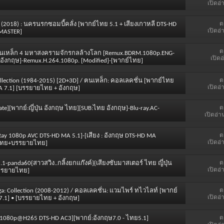
เปิดอ่
ต
nt (2018) : นครนรกซอมบี้คลั่ง [พากย์ไทย 5.1 + เสียงเกาหลี DTS-HD
เปิดอ่
 MASTER]
ต
 Cut : คนเหล็ก 4 มหาสงครามจักรกลล้างโลก [Remux.BDRM.1080p.ENG-
เปิดอ
อังกฤษ]-Remux.H.264.1080p. [Modified]-[พากย์ไทย]
ต
: Collection (1984-2015) [2D+3D] / ฅนเหล็ก: คอลเลคชั่น [พากย์ไทย
เปิดอ่
MA 7.1] [บรรยายไทย + อังกฤษ]
ต
itrate][พากย์:ญี่ปุ่น อังกฤษ ไทย][SUB:ไทย อังกฤษ]-Blu-ray.AC-
เปิดอ่า
ต
 [BluRay 1080p AVC DTS-HD MA 5.1]-[เสียง : อังกฤษ DTS-HD MA
เปิดอ่
ย์ไทย+บรรยายไทย]
ต
.1-panda60{สาวสวิง..กลิ้งยกแก๊งค์}{เสียงซับมาสเตอร์ ไทย ญี่ปุ่น
เปิดอ่
บรรยายไทย]
ต
 Saga: Collection (2008-2012) / คอลเลคชั่น: แวมไพร์ ทไวไลท์ [พากย์
เปิดอ่
7.1] • [บรรยายไทย + อังกฤษ]
ต
[HQ1080p@H265 DTS-HD AC3][พากย์:อังกฤษ7.0 - ไทย5.1]