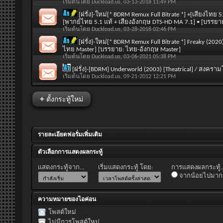
เริ่มต้นโดย
Duckload.us
, 03-13-2018 11:49 PM
[ฝรั่ง]-ใหม่[* BDRM Remux Full Bitrate *] +[เสียงไทย 5
[พากย์ไทย 5.1 แท้ + เสียงอังกฤษ DTS-HD MA 7.1] • [บรรย
เริ่มต้นโดย
Duckload.us
, 03-28-2018 02:46 PM
[ฝรั่ง]-ใหม่[* BDRM Remux Full Bitrate *] Freaky (202
ไทย Master] [บรรยาย: ไทย-อังกฤษ Master]
เริ่มต้นโดย
Duckload.us
, 03-06-2021 05:38 PM
[ฝรั่ง]-[BDRM] Underworld (2003) [Theatrical] / สงครา
เริ่มต้นโดย
Duckload.us
, 09-21-2012 12:21 PM
+
ตั้งกระทู้ใหม่
รายละเอียดฟอรั่มเพิ่มเติม
ตัวเลือกการแสดงผลกระทู้
แสดงกระทู้จาก...
เริ่มแสดงกระทู้ โดย:
การแสดงผลกระทู้..
จากน้อยไปมาก
ความหมายของไอค่อน
โพสต์ใหม่
ไม่มีการโพสต์ใหม่