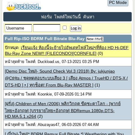
PC Mode
ฟอรั่ม
โพสต์ใหม่วันนี้
ค้นหา
Full Rip-ISO BDRM Full Bitrate Blu-Ray
New กระทู้
ปักหมุด:
เรียนแจ้ง ห้องนี้จะย้ายไปอัพเดทไฟล์ใหม่ๆที่ห้อง HD Hi-DEF
Blu-Ray Zone NEW!! [FILECONDO][CORNFILE]
(0)
หน้าสุดท้าย โพสต์: Duckload.us, 07-13-2021 03:25 PM
[Demo Disc ใหม่]- Sound Check Vol.3 (2018) By: jukjunjao
@CtHts / ชุดทดสอบระบบเสียง 3 [ เสียง Atmos / TrueHD / DTS-X /
DTS-HD ] • [ ทุกช็อต! From Blu-Ray MASTER ]
(1)
หน้าสุดท้าย โพสต์: Koonkie, 07-09-2026 01:14 PM
[ฝรั่ง]-Children of Men (2006) พลิกวิกฤต ขีดชะตาโลก - [พากย์
ไทย+อังกฤษ] [บรรยายไทย+อังกฤษ] BDRemux.1080p.DTS-
HD.MA.5.1.x264
(2)
หน้าสุดท้าย โพสต์: Abuzayas47, 06-03-2026 07:44 AM
[ ญี่ปุ่น]-ใหม่[* BDRM Remux Full Bitrate *] Weathering with You