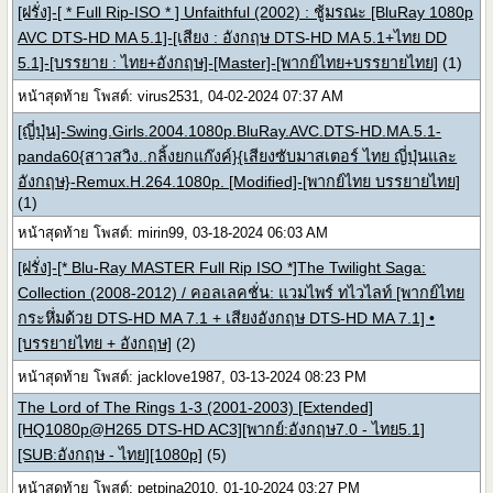
[ฝรั่ง]-[ * Full Rip-ISO * ] Unfaithful (2002) : ชู้มรณะ [BluRay 1080p
AVC DTS-HD MA 5.1]-[เสียง : อังกฤษ DTS-HD MA 5.1+ไทย DD
5.1]-[บรรยาย : ไทย+อังกฤษ]-[Master]-[พากย์ไทย+บรรยายไทย]
(1)
หน้าสุดท้าย โพสต์: virus2531, 04-02-2024 07:37 AM
[ญี่ปุ่น]-Swing.Girls.2004.1080p.BluRay.AVC.DTS-HD.MA.5.1-
panda60{สาวสวิง..กลิ้งยกแก๊งค์}{เสียงซับมาสเตอร์ ไทย ญี่ปุ่นและ
อังกฤษ}-Remux.H.264.1080p. [Modified]-[พากย์ไทย บรรยายไทย]
(1)
หน้าสุดท้าย โพสต์: mirin99, 03-18-2024 06:03 AM
[ฝรั่ง]-[* Blu-Ray MASTER Full Rip ISO *]The Twilight Saga:
Collection (2008-2012) / คอลเลคชั่น: แวมไพร์ ทไวไลท์ [พากย์ไทย
กระหึ่มด้วย DTS-HD MA 7.1 + เสียงอังกฤษ DTS-HD MA 7.1] •
[บรรยายไทย + อังกฤษ]
(2)
หน้าสุดท้าย โพสต์: jacklove1987, 03-13-2024 08:23 PM
The Lord of The Rings 1-3 (2001-2003) [Extended]
[HQ1080p@H265 DTS-HD AC3][พากย์:อังกฤษ7.0 - ไทย5.1]
[SUB:อังกฤษ - ไทย][1080p]
(5)
หน้าสุดท้าย โพสต์: petpina2010, 01-10-2024 03:27 PM