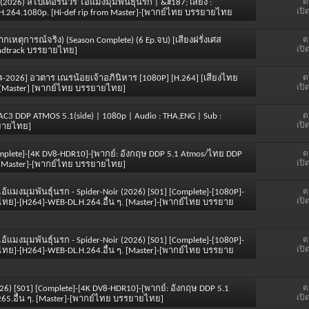
ต
Noir (2026) สไปเดอร์นัวร์ ไอ้แมงมุมพันธุ์นรก | &#187; เสียง :
เปิ
DL.H.264.1080p. [Hi-def rip from Master]-[พากย์ไทย บรรยายไทย
ต
งจากเหตุการณ์จริง) (Season Complete) (6 Ep.จบ) [เสียงฝรั่งเศส
เปิ
undtrack บรรยายไทย]
ต
2024-2026] อวตาร เณรน้อยเจ้าอภินิหาร [1080P] [H.264] [เสียงไทย
เปิ
] [Master] [พากย์ไทย บรรยายไทย]
ต
| EAC3 DDP ATMOS 5.1(side) | 1080p | Audio : THA,ENG | Sub :
เปิ
รยายไทย]
ต
 [Complete]-[4K DV8-HDR10]-[พากย์: อังกฤษ DDP 5.1 Atmos/ไทย DDP
เปิ
ๆ. [Master]-[พากย์ไทย บรรยายไทย]
ต
 ไอ้แมงมุมพันธุ์นรก - Spider-Noir (2026) [S01] [Complete]-[1080P]-
เปิ
ไทย]-[H264]-WEB-DL.H.264.อื่น ๆ. [Master]-[พากย์ไทย บรรยาย
ต
 ไอ้แมงมุมพันธุ์นรก - Spider-Noir (2026) [S01] [Complete]-[1080P]-
เปิ
ไทย]-[H264]-WEB-DL.H.264.อื่น ๆ. [Master]-[พากย์ไทย บรรยาย
ต
e (2026) [S01] [Complete]-[4K DV8-HDR10]-[พากย์: อังกฤษ DDP 5.1
เปิ
65.อื่น ๆ. [Master]-[พากย์ไทย บรรยายไทย]