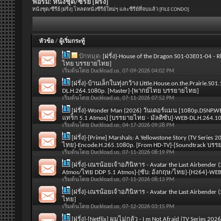
ฟอรั่ม:
หนังชุด/ซีรีย์ [ฝรั่ง]
หนังชุด/ซีรีย์ [ฝรั่ง] โหลดหนังซีรีย์ใหม่ๆ และซีรีย์ที่จบแล้ว [FILE CONDO]
หัวข้อ
/
ผู้เริ่มกระทู้
ปักหมุด:
[ฝรั่ง]-House of the Dragon S01-03E01-04 
ไทย บรรยายไทย]
เริ่มต้นโดย
Duckload.us
, 07-09-2026 04:02 PM
[ฝรั่ง]-บ้านเล็กในทุ่งกว้าง Little.House.on.the.Prairi
DL.H.264.1080p. [Master]-[พากย์ไทย บรรยายไทย]
เริ่มต้นโดย
Duckload.us
, 07-11-2026 07:52 PM
[ฝรั่ง]-Wonder Man (2026) วันเดอร์แมน [1080p.DSNP.
แทร็ก 5.1 Atmos] [บรรยายไทย - มัลติซับ]-WEB-DL.H.264.
เริ่มต้นโดย
Duckload.us
, 04-17-2026 09:28 PM
[ฝรั่ง]-[Prime] Marshals: A Yellowstone Story (TV Series
ไทย]-Encode.H.265.1080p. [From HD-TV]-[Soundtrack บร
เริ่มต้นโดย
Duckload.us
, 07-11-2026 08:19 PM
[ฝรั่ง]-เณรน้อยเจ้าอภินิหาร - Avatar the Last Airbender
Atmos/ไทย DDP 5.1 Atmos]-[ซับ: อังกฤษ/ไทย]-[H264]-WE
เริ่มต้นโดย
Duckload.us
, 07-11-2026 08:13 PM
[ฝรั่ง]-เณรน้อยเจ้าอภินิหาร - Avatar the Last Airbend
ไทย]
เริ่มต้นโดย
Duckload.us
, 07-12-2026 03:15 PM
[ฝรั่ง]-[Netflix] ผมไม่กลัว - I m Not Afraid (TV Series 