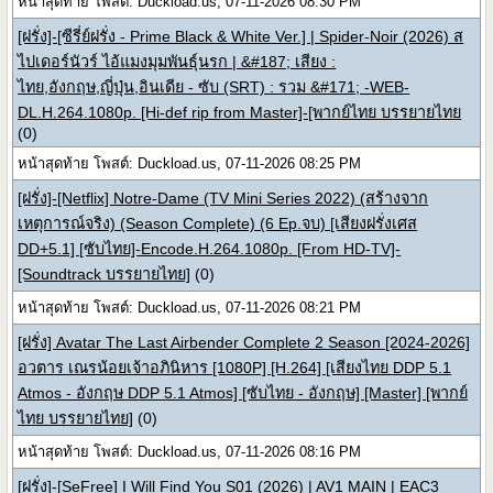
หน้าสุดท้าย โพสต์: Duckload.us, 07-11-2026 08:30 PM
[ฝรั่ง]-[ซีรี่ย์ฝรั่ง - Prime Black & White Ver.] | Spider-Noir (2026) ส
ไปเดอร์นัวร์ ไอ้แมงมุมพันธุ์นรก | &#187; เสียง :
ไทย,อังกฤษ,ญี่ปุ่น,อินเดีย - ซับ (SRT) : รวม &#171; -WEB-
DL.H.264.1080p. [Hi-def rip from Master]-[พากย์ไทย บรรยายไทย
(0)
หน้าสุดท้าย โพสต์: Duckload.us, 07-11-2026 08:25 PM
[ฝรั่ง]-[Netflix] Notre-Dame (TV Mini Series 2022) (สร้างจาก
เหตุการณ์จริง) (Season Complete) (6 Ep.จบ) [เสียงฝรั่งเศส
DD+5.1] [ซับไทย]-Encode.H.264.1080p. [From HD-TV]-
[Soundtrack บรรยายไทย]
(0)
หน้าสุดท้าย โพสต์: Duckload.us, 07-11-2026 08:21 PM
[ฝรั่ง] Avatar The Last Airbender Complete 2 Season [2024-2026]
อวตาร เณรน้อยเจ้าอภินิหาร [1080P] [H.264] [เสียงไทย DDP 5.1
Atmos - อังกฤษ DDP 5.1 Atmos] [ซับไทย - อังกฤษ] [Master] [พากย์
ไทย บรรยายไทย]
(0)
หน้าสุดท้าย โพสต์: Duckload.us, 07-11-2026 08:16 PM
[ฝรั่ง]-[SeFree] I Will Find You S01 (2026) | AV1 MAIN | EAC3