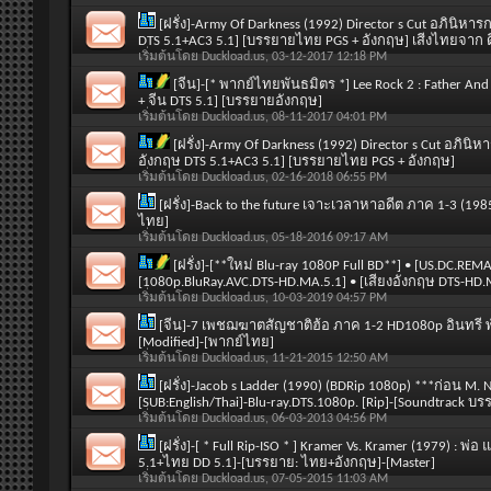
[ฝรั่ง]-Army Of Darkness (1992) Director s Cut อภินิห
DTS 5.1+AC3 5.1] [บรรยายไทย PGS + อังกฤษ] เสีงไทยจาก ด
เริ่มต้นโดย
Duckload.us
, 03-12-2017 12:18 PM
[จีน]-[* พากย์ไทยพันธมิตร *] Lee Rock 2 : Father A
+ จีน DTS 5.1] [บรรยายอังกฤษ]
เริ่มต้นโดย
Duckload.us
, 08-11-2017 04:01 PM
[ฝรั่ง]-Army Of Darkness (1992) Director s Cut อภิน
อังกฤษ DTS 5.1+AC3 5.1] [บรรยายไทย PGS + อังกฤษ]
เริ่มต้นโดย
Duckload.us
, 02-16-2018 06:55 PM
[ฝรั่ง]-Back to the future เจาะเวลาหาอดีต ภาค 1-3 (
ไทย]
เริ่มต้นโดย
Duckload.us
, 05-18-2016 09:17 AM
[ฝรั่ง]-[**ใหม่ Blu-ray 1080P Full BD**] • [US.DC.REM
[1080p.BluRay.AVC.DTS-HD.MA.5.1] • [เสียงอังกฤษ DTS-HD
เริ่มต้นโดย
Duckload.us
, 10-03-2019 04:57 PM
[จีน]-7 เพชฌฆาตสัญชาติฮ้อ ภาค 1-2 HD1080p อินทรี พ
[Modified]-[พากย์ไทย]
เริ่มต้นโดย
Duckload.us
, 11-21-2015 12:50 AM
[ฝรั่ง]-Jacob s Ladder (1990) (BDRip 1080p) ***ก่อน M. N
[SUB:English/Thai]-Blu-ray.DTS.1080p. [Rip]-[Soundtrack 
เริ่มต้นโดย
Duckload.us
, 06-03-2013 04:56 PM
[ฝรั่ง]-[ * Full Rip-ISO * ] Kramer Vs. Kramer (1979) : พ
5.1+ไทย DD 5.1]-[บรรยาย: ไทย+อังกฤษ]-[Master]
เริ่มต้นโดย
Duckload.us
, 07-05-2015 11:03 AM