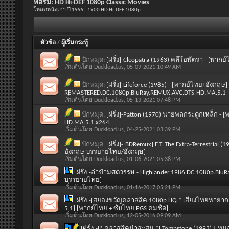
ฟอรั่ม:
HD Hi-DEF 1080p Classic Movies
โหลดหนังเก่า ปี 1999 - 1900 HD Hi-DEF 1080p
หัวข้อ
/
ผู้เริ่มกระทู้
ปักหมุด:
[ฝรั่ง]-Cleopatra (1963) คลีโอพัตรา - [พ
เริ่มต้นโดย
Duckload.us
, 05-09-2021 10:49 AM
ปักหมุด:
[ฝรั่ง]-Lifeforce (1985) - [พากย์ไทย+อังก
REMASTERED.DC.1080p.BluRay.REMUX.AVC.DTS-HD.MA.5.1
เริ่มต้นโดย
Duckload.us
, 05-13-2021 07:48 PM
ปักหมุด:
[ฝรั่ง]-Patton (1970) นายพลกระดูกเหล็ก 
HD.MA.5.1.x264
เริ่มต้นโดย
Duckload.us
, 04-25-2021 03:39 PM
ปักหมุด:
[ฝรั่ง]-[BDRemux] E.T. The Extra-Terrestrial (
อังกฤษ บรรยายไทย/อังกฤษ]
เริ่มต้นโดย
Duckload.us
, 01-06-2021 05:38 PM
[ฝรั่ง]-ล่าข้ามศตวรรษ - Highlander.1986.DC.1080p.Blu
บรรยายไทย]
เริ่มต้นโดย
Duckload.us
, 01-16-2017 05:21 PM
[ฝรั่ง]-[สยองขวัญคลาสสิค 1080p HQ * เสียงไทยหายาก *
5.1] [พากย์ไทย + ซับไทย PGS คมชัด]
เริ่มต้นโดย
Duckload.us
, 12-05-2016 09:09 AM
[ฝรั่ง]-[* คลาสสิคน่าสะสม *] Tombstone (1993) | ท