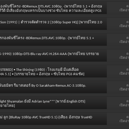
ต
ารกองพันซี่โครง -BDRemux.DTS.AVC.1080p. -[พากย์ไทย 5.1 + อังกฤษ
เปิดอ่
ีวีดี มีเสียงอังกฤษแทรกเป็นบางช่วง ซับไทย ความละเอียดสูง PGS
ต
nd Son (1991) | ตำรวจตัดตำรวจ 2 [1080p Super HQ] [พากย์ไทย 2.0
เปิดอ่
ต
ิหารกองพันซี่โครง -BDRemux.DTS.AVC.1080p. -[พากย์ไทย 5.1 +
เปิดอ่
ต
1985-1990) 1080p-DTS-Blu ray-AVC-H.264-AAA-[พากย์ไทย บรรยาย
เปิดอ่
ต
ASTERED] • The Shining (1980) : โรงแรมผี มีแต่เลือด
เปิดอ่
.MA 5.1] • [บรรยายไทย + อังกฤษ + ซับไทย PGS คมชัด]
ต
ันธมิตร รีมาสเตอร์ By O Sarakham-Remux.AC-3.1080p.
เปิดอ่
ต
ight Shyamalan ยังมี Adrian Lyne*** [พากย์:English DTS]
เปิดอ่
บรรยายไทย]
ต
่อ แม่ ลูก [BluRay 1080p AVC TrueHD 5.1]-[เสียง: อังกฤษ TrueHD
เปิดอ่