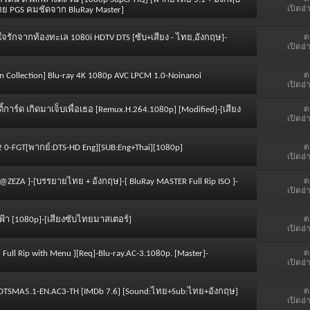
เปิดอ่
ทย PGS คมชัดจาก BluRay Master]
ต
วใจรักจากท้องทะเล 1080i HDTV DTS [ซับ+เสียง - ไทย,อังกฤษ]-
เปิดอ่
ต
erion Collection] Blu-ray 4K 1080p AVC LPCM 1.0-Noinanoi
เปิดอ่
ต
อดิ้การ์ด เกิดมาเจ็บเพื่อเธอ [Remux.H.264.1080p] [Modified]-[เสียง
เปิดอ่
ต
2 0-FGT[พากย์:DTS-HD Eng][SUB:Eng+Thai][1080p]
เปิดอ่
ต
MA @ZEZA ]-[บรรยายไทย + อังกฤษ]-[ BluRay MASTER Full Rip ISO ]-
เปิดอ่
ต
อฟ้า [1080p]-[เสียงซับไทยมาสเตอร์]
เปิดอ่
ต
[ Full Rip with Menu ][Req]-Blu-ray.AC-3.1080p. [Master]-
เปิดอ่
ต
HD.DTSMA5.1-EN.AC3-TH [IMDb 7.6] [Sound:ไทย+Sub:ไทย+อังกฤษ]
เปิดอ่