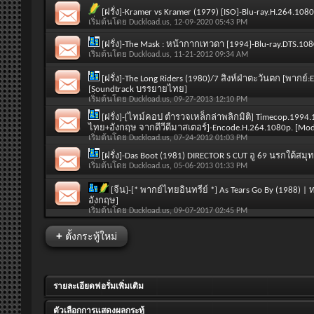
[ฝรั่ง]-Kramer vs Kramer (1979) [ISO]-Blu-ray.H.264.1
เริ่มต้นโดย
Duckload.us
, 12-09-2020 05:43 PM
[ฝรั่ง]-The Mask : หน้ากากเทวดา [1994]-Blu-ray.DTS.
เริ่มต้นโดย
Duckload.us
, 11-21-2012 09:34 AM
[ฝรั่ง]-The Long Riders (1980)/7 สิงห์ฝ่าตะวันตก [พากย์
[Soundtrack บรรยายไทย]
เริ่มต้นโดย
Duckload.us
, 09-27-2013 12:10 PM
[ฝรั่ง]-[ไทม์คอป ตำรวจเหล็กล่าพลิกมิติ] Timecop.199
ไทย+อังกฤษ จากดีวีดีมาสเตอร์]-Encode.H.264.1080p. [Mod
เริ่มต้นโดย
Duckload.us
, 07-24-2012 01:03 PM
[ฝรั่ง]-Das Boot (1981) DIRECTOR S CUT อู 69 นรกใต้ส
เริ่มต้นโดย
Duckload.us
, 05-06-2013 01:33 PM
[จีน]-[* พากย์ไทยอินทรีย์ *] As Tears Go By (1988) 
อังกฤษ]
เริ่มต้นโดย
Duckload.us
, 09-07-2017 02:45 PM
+
ตั้งกระทู้ใหม่
รายละเอียดฟอรั่มเพิ่มเติม
ตัวเลือกการแสดงผลกระทู้