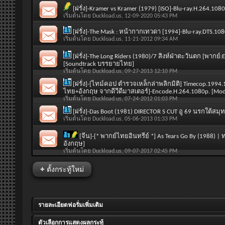
[ฝรั่ง]-Kramer vs Kramer (1979) [ISO]-Blu-ray.H.264.1
เริ่มต้นโดย
Duckload.us
, 12-09-2020 05:43 PM
[ฝรั่ง]-The Mask : หน้ากากเทวดา [1994]-Blu-ray.DTS.
เริ่มต้นโดย
Duckload.us
, 11-21-2012 09:34 AM
[ฝรั่ง]-The Long Riders (1980)/7 สิงห์ฝ่าตะวันตก [พากย์
[Soundtrack บรรยายไทย]
เริ่มต้นโดย
Duckload.us
, 09-27-2013 12:10 PM
[ฝรั่ง]-[ไทม์คอป ตำรวจเหล็กล่าพลิกมิติ] Timecop.199
ไทย+อังกฤษ จากดีวีดีมาสเตอร์]-Encode.H.264.1080p. [Mod
เริ่มต้นโดย
Duckload.us
, 07-24-2012 01:03 PM
[ฝรั่ง]-Das Boot (1981) DIRECTOR S CUT อู 69 นรกใต้ส
เริ่มต้นโดย
Duckload.us
, 05-06-2013 01:33 PM
[จีน]-[* พากย์ไทยอินทรีย์ *] As Tears Go By (1988) 
อังกฤษ]
เริ่มต้นโดย
Duckload.us
, 09-07-2017 02:45 PM
+
ตั้งกระทู้ใหม่
รายละเอียดฟอรั่มเพิ่มเติม
ตัวเลือกการแสดงผลกระทู้