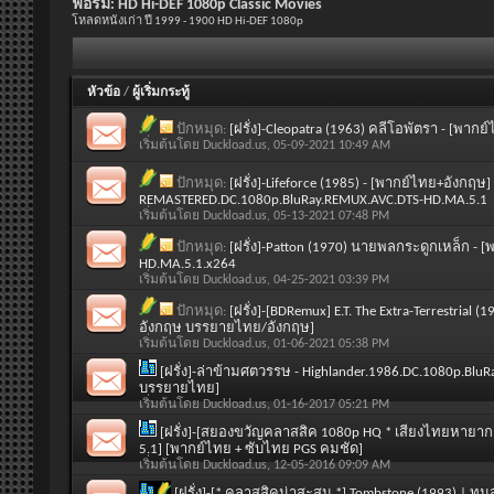
ฟอรั่ม:
HD Hi-DEF 1080p Classic Movies
โหลดหนังเก่า ปี 1999 - 1900 HD Hi-DEF 1080p
หัวข้อ
/
ผู้เริ่มกระทู้
ปักหมุด:
[ฝรั่ง]-Cleopatra (1963) คลีโอพัตรา - [พ
เริ่มต้นโดย
Duckload.us
, 05-09-2021 10:49 AM
ปักหมุด:
[ฝรั่ง]-Lifeforce (1985) - [พากย์ไทย+อังก
REMASTERED.DC.1080p.BluRay.REMUX.AVC.DTS-HD.MA.5.1
เริ่มต้นโดย
Duckload.us
, 05-13-2021 07:48 PM
ปักหมุด:
[ฝรั่ง]-Patton (1970) นายพลกระดูกเหล็ก 
HD.MA.5.1.x264
เริ่มต้นโดย
Duckload.us
, 04-25-2021 03:39 PM
ปักหมุด:
[ฝรั่ง]-[BDRemux] E.T. The Extra-Terrestrial (
อังกฤษ บรรยายไทย/อังกฤษ]
เริ่มต้นโดย
Duckload.us
, 01-06-2021 05:38 PM
[ฝรั่ง]-ล่าข้ามศตวรรษ - Highlander.1986.DC.1080p.Blu
บรรยายไทย]
เริ่มต้นโดย
Duckload.us
, 01-16-2017 05:21 PM
[ฝรั่ง]-[สยองขวัญคลาสสิค 1080p HQ * เสียงไทยหายาก *
5.1] [พากย์ไทย + ซับไทย PGS คมชัด]
เริ่มต้นโดย
Duckload.us
, 12-05-2016 09:09 AM
[ฝรั่ง]-[* คลาสสิคน่าสะสม *] Tombstone (1993) | ท