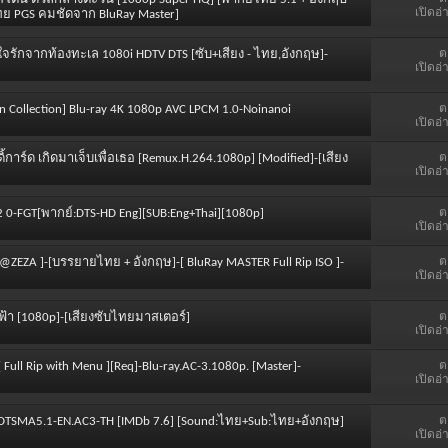
เปิดอ่
ทย PGS คมชัดจาก BluRay Master]
ต
วใจรักจากท้องทะเล 1080i HDTV DTS [ซับ+เสียง - ไทย,อังกฤษ]-
เปิดอ่
ต
erion Collection] Blu-ray 4K 1080p AVC LPCM 1.0-Noinanoi
เปิดอ่
ต
อดิ้การ์ด เกิดมาเจ็บเพื่อเธอ [Remux.H.264.1080p] [Modified]-[เสียง
เปิดอ่
ต
2 0-FGT[พากย์:DTS-HD Eng][SUB:Eng+Thai][1080p]
เปิดอ่
ต
MA @ZEZA ]-[บรรยายไทย + อังกฤษ]-[ BluRay MASTER Full Rip ISO ]-
เปิดอ่
ต
อฟ้า [1080p]-[เสียงซับไทยมาสเตอร์]
เปิดอ่
ต
[ Full Rip with Menu ][Req]-Blu-ray.AC-3.1080p. [Master]-
เปิดอ่
ต
HD.DTSMA5.1-EN.AC3-TH [IMDb 7.6] [Sound:ไทย+Sub:ไทย+อังกฤษ]
เปิดอ่