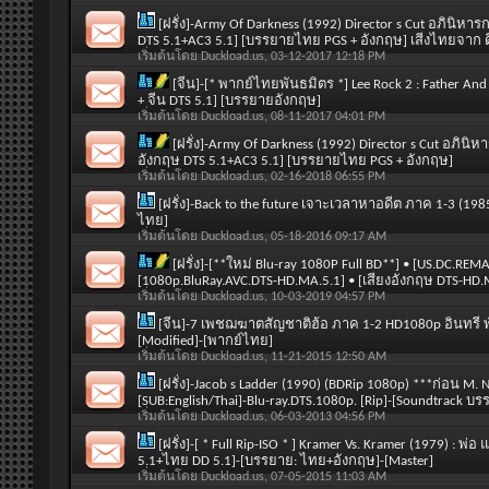
[ฝรั่ง]-Army Of Darkness (1992) Director s Cut อภินิห
DTS 5.1+AC3 5.1] [บรรยายไทย PGS + อังกฤษ] เสีงไทยจาก ด
เริ่มต้นโดย
Duckload.us
, 03-12-2017 12:18 PM
[จีน]-[* พากย์ไทยพันธมิตร *] Lee Rock 2 : Father A
+ จีน DTS 5.1] [บรรยายอังกฤษ]
เริ่มต้นโดย
Duckload.us
, 08-11-2017 04:01 PM
[ฝรั่ง]-Army Of Darkness (1992) Director s Cut อภิน
อังกฤษ DTS 5.1+AC3 5.1] [บรรยายไทย PGS + อังกฤษ]
เริ่มต้นโดย
Duckload.us
, 02-16-2018 06:55 PM
[ฝรั่ง]-Back to the future เจาะเวลาหาอดีต ภาค 1-3 (
ไทย]
เริ่มต้นโดย
Duckload.us
, 05-18-2016 09:17 AM
[ฝรั่ง]-[**ใหม่ Blu-ray 1080P Full BD**] • [US.DC.REM
[1080p.BluRay.AVC.DTS-HD.MA.5.1] • [เสียงอังกฤษ DTS-HD
เริ่มต้นโดย
Duckload.us
, 10-03-2019 04:57 PM
[จีน]-7 เพชฌฆาตสัญชาติฮ้อ ภาค 1-2 HD1080p อินทรี พ
[Modified]-[พากย์ไทย]
เริ่มต้นโดย
Duckload.us
, 11-21-2015 12:50 AM
[ฝรั่ง]-Jacob s Ladder (1990) (BDRip 1080p) ***ก่อน M. N
[SUB:English/Thai]-Blu-ray.DTS.1080p. [Rip]-[Soundtrack 
เริ่มต้นโดย
Duckload.us
, 06-03-2013 04:56 PM
[ฝรั่ง]-[ * Full Rip-ISO * ] Kramer Vs. Kramer (1979) : พ
5.1+ไทย DD 5.1]-[บรรยาย: ไทย+อังกฤษ]-[Master]
เริ่มต้นโดย
Duckload.us
, 07-05-2015 11:03 AM