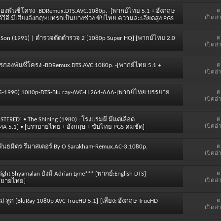
ต
ารกองพันซี่โครง -BDRemux.DTS.AVC.1080p. -[พากย์ไทย 5.1 + อังกฤษ
เปิดอ่
ีวีดี มีเสียงอังกฤษแทรกเป็นบางช่วง ซับไทย ความละเอียดสูง PGS
ต
nd Son (1991) | ตำรวจตัดตำรวจ 2 [1080p Super HQ] [พากย์ไทย 2.0
เปิดอ่
ต
ิหารกองพันซี่โครง -BDRemux.DTS.AVC.1080p. -[พากย์ไทย 5.1 +
เปิดอ่
ต
1985-1990) 1080p-DTS-Blu ray-AVC-H.264-AAA-[พากย์ไทย บรรยาย
เปิดอ่
ต
ASTERED] • The Shining (1980) : โรงแรมผี มีแต่เลือด
เปิดอ่
.MA 5.1] • [บรรยายไทย + อังกฤษ + ซับไทย PGS คมชัด]
ต
ันธมิตร รีมาสเตอร์ By O Sarakham-Remux.AC-3.1080p.
เปิดอ่
ต
ight Shyamalan ยังมี Adrian Lyne*** [พากย์:English DTS]
เปิดอ่
บรรยายไทย]
ต
่อ แม่ ลูก [BluRay 1080p AVC TrueHD 5.1]-[เสียง: อังกฤษ TrueHD
เปิดอ่