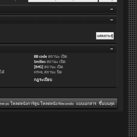
BB code
สถานะ
เปิด
Smilies
สถานะ
เปิด
[IMG]
สถานะ
เปิด
ได้
HTML สถานะ
ปิด
กฎระเบียบ
ame pc โหลดหนังการ์ตูน โหลดหนัง filecondo
แบบเอกสาร
ขึ้นบนสุด