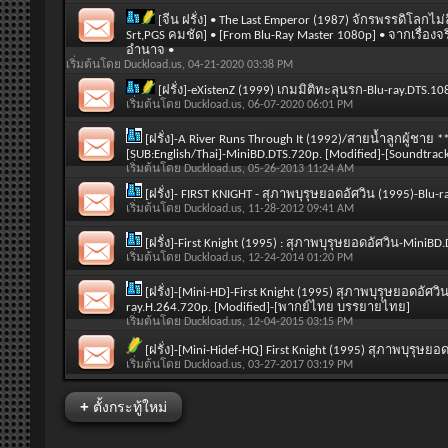
[จีน ฝรั่ง] • The Last Emperor (1987) จักรพรรดิโลกไ
Srt,PGS คมชัด] • [From Blu-Ray Master 1080p] • จากเรื่
อำนาจ •
เริ่มต้นโดย
Duckload.us
, 04-21-2020 03:38 PM
[ฝรั่ง]-eXistenZ (1999) เกมมิติทะลุนรก-Blu-ray.DTS.
เริ่มต้นโดย
Duckload.us
, 06-07-2020 06:01 PM
[ฝรั่ง]-A River Runs Through It (1992)/สายน้ำลูกผู้ชาย 
[SUB:English/Thai]-MiniBD.DTS.720p. [Modified]-[Soundtr
เริ่มต้นโดย
Duckload.us
, 05-26-2013 11:24 AM
[ฝรั่ง]- FIRST KNIGHT - สุภาพบุรุษยอดอัศวิน (1995)-Blu-
เริ่มต้นโดย
Duckload.us
, 11-28-2012 09:41 AM
[ฝรั่ง]-First Knight (1995) : สุภาพบุรุษยอดอัศวิน-Min
เริ่มต้นโดย
Duckload.us
, 12-24-2014 01:20 PM
[ฝรั่ง]-[Mini-HD]-First Knight (1995) สุภาพบุรุษยอดอัศ
ray.H.264.720p. [Modified]-[พากย์ไทย บรรยายไทย]
เริ่มต้นโดย
Duckload.us
, 12-04-2015 03:15 PM
[ฝรั่ง]-[Mini-Hidef-HQ] First Knight (1995) สุภาพบุรุ
เริ่มต้นโดย
Duckload.us
, 03-27-2017 03:19 PM
+
ตั้งกระทู้ใหม่