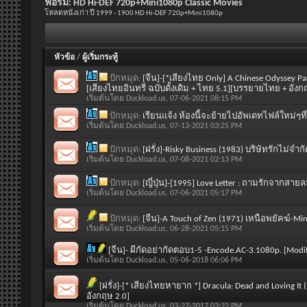
ฟอรั่ม:
HD Hi-DEF 720p+Mini1080p Classic Movies
โหลดหนังเก่า ปี 1999 - 1900 HD Hi-DEF 720p+Mini1080p
หัวข้อ
/
ผู้เริ่มกระทู้
ปักหมุด:
[จีน]-[*เสียงไทย Only] A Chinese Odyssey Par
[เสียงไทยอินทรี ฉบับดั้งเดิม + ไทย 5.1][บรรยายไทย + อังก
เริ่มต้นโดย
Duckload.us
, 07-06-2021 08:15 PM
ปักหมุด:
เรียนแจ้ง ห้องนี้จะย้ายไปอัพเดทไฟล์ใหม่ๆที
เริ่มต้นโดย
Duckload.us
, 07-13-2021 03:25 PM
ปักหมุด:
[ฝรั่ง]-Risky Business (1983) บริษัทรักไม่จ
เริ่มต้นโดย
Duckload.us
, 07-08-2021 02:13 PM
ปักหมุด:
[ญี่ปุ่น]-[1995] Love Letter : ถามรักจากส
เริ่มต้นโดย
Duckload.us
, 07-06-2021 05:17 PM
ปักหมุด:
[จีน]-A Touch of Zen (1971) เหนือพยัคฆ์-M
เริ่มต้นโดย
Duckload.us
, 06-28-2021 05:15 PM
[จีน]- ผีกัดอย่ากัดตอบ1-5 -Encode.AC-3.1080p. [Modi
เริ่มต้นโดย
Duckload.us
, 05-06-2018 06:06 PM
[ฝรั่ง]-[* เสียงไทยหายาก *] Dracula: Dead and Loving It
อังกฤษ 2.0]
เริ่มต้นโดย
Duckload.us
, 03-27-2017 03:22 PM