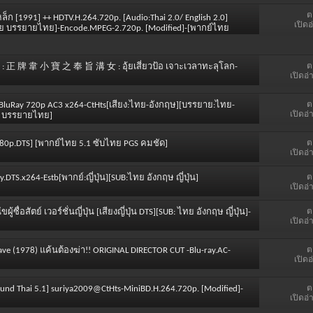
ต
ล็ก [1991] ++ HDTV.H.264.720p. [Audio:Thai 2.0/ English 2.0]
เปิดอ
ย์ไทย บรรยายไทย]-Encode.MPEG-2.720p. [Modified]-[พากย์ไทย
ต
ime : 正 牌 韋 小 寶 之 奉 旨 溝 女 : อุ้ยเสี่ยวป้อ เจาะเวลาทะลุโลก-
เปิดอ่
ต
ร BluRay 720p AC3 x264-CtHts[เสียง:ไทย-อังกฤษ][บรรยาย:ไทย-
เปิดอ่
ทย บรรยายไทย]
ต
[1080p.DTS] [พากย์ไทย 5.1 ซับไทย PGS คมชัด]
เปิดอ่
ต
.DTS.x264-Estb[พากย์:ญี่ปุ่น][SUB:ไทย อังกฤษ ญี่ปุ่น]
เปิดอ่
ต
ู้ซื่อสัตย์ เวอร์ชั่นญี่ปุ่น [เสียงญี่ปุ่น DTS][SUB: ไทย อังกฤษ ญี่ปุ่น]-
เปิดอ่
ต
ave (1978) แค้นต้องฆ่า!! ORIGINAL DIRECTOR CUT -Blu-ray.AC-
เปิดอ
ต
und Thai 5.1]
suriya2009@CtHts-MiniBD.H.264.720p
. [Modified]-
เปิดอ่