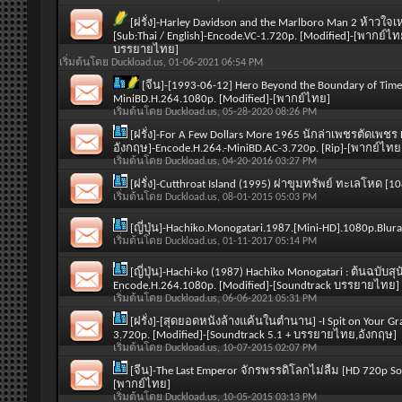
[ฝรั่ง]-Harley Davidson and the Marlboro Man 2 ห้าวใจเห
[Sub:Thai / English]-Encode.VC-1.720p. [Modified]-[พาก
บรรยายไทย]
เริ่มต้นโดย
Duckload.us
, 01-06-2021 06:54 PM
[จีน]-[1993-06-12] Hero Beyond the Boundary of T
MiniBD.H.264.1080p. [Modified]-[พากย์ไทย]
เริ่มต้นโดย
Duckload.us
, 05-28-2020 08:26 PM
[ฝรั่ง]-For A Few Dollars More 1965 นักล่าเพชรตัดเพช
อังกฤษ]-Encode.H.264.-MiniBD.AC-3.720p. [Rip]-[พากย์ไ
เริ่มต้นโดย
Duckload.us
, 04-20-2016 03:27 PM
[ฝรั่ง]-Cutthroat Island (1995) ผ่าขุมทรัพย์ ทะเลโหด 
เริ่มต้นโดย
Duckload.us
, 08-01-2015 05:03 PM
[ญี่ปุ่น]-Hachiko.Monogatari.1987.[Mini-HD].1080p.Bluray
เริ่มต้นโดย
Duckload.us
, 01-11-2017 05:14 PM
[ญี่ปุ่น]-Hachi-ko (1987) Hachiko Monogatari : ต้นฉบับสุนัขผ
Encode.H.264.1080p. [Modified]-[Soundtrack บรรยายไทย]
เริ่มต้นโดย
Duckload.us
, 06-06-2021 05:31 PM
[ฝรั่ง]-[สุดยอดหนังล้างแค้นในตำนาน] -I Spit on Your Gr
3.720p. [Modified]-[Soundtrack 5.1 + บรรยายไทย,อังกฤษ]
เริ่มต้นโดย
Duckload.us
, 10-07-2015 02:07 PM
[จีน]-The Last Emperor จักรพรรดิโลกไม่ลืม [HD 720p So
[พากย์ไทย]
เริ่มต้นโดย
Duckload.us
, 10-05-2015 03:13 PM