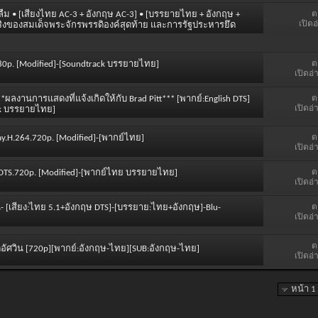
ต
ม่ลืม • [เสียงไทย AC-3 + อังกฤษ AC-3] • [บรรยายไทย + อังกฤษ +
เปิดอ
องจริงของสมเด็จพระจักรพรรดิองค์สุดท้าย และการรัฐประหารยึด
ต
1080p. [Modified]-[Soundtrack บรรยายไทย]
เปิดอ่
ต
***ผลงานการแสดงที่แจ้งเกิดให้กับ Brad Pitt*** [พากย์:English DTS]
เปิดอ่
ack บรรยายไทย]
ต
ray.H.264.720p. [Modified]-[พากย์ไทย]
เปิดอ่
ต
iBD.DTS.720p. [Modified]-[พากย์ไทย บรรยายไทย]
เปิดอ่
ต
วิน- [เสียง:ไทย 5.1+อังกฤษ DTS]-[บรรยาย:ไทย+อังกฤษ]-Blu-
เปิดอ่
ต
ษยอดอัศวิน [720p][พากย์:อังกฤษ-ไทย][SUB:อังกฤษ-ไทย]
เปิดอ่
หน้า 1