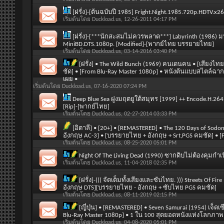
[ฝรั่ง]-[ต้นฉบับปี 1985] Fright.Night.1985.720p.HDTV.x
เริ่มต้นโดย
Duckload.us
, 12-26-2011 04:17 PM
[ฝรั่ง]-[***นักสะสมไม่ควรพลาด***] Labyrinth (1986) 
MiniBD.DTS.1080p. [Modified]-[พากย์ไทย บรรยายไทย]
เริ่มต้นโดย
Duckload.us
, 03-14-2016 03:40 PM
[ฝรั่ง] • The Wild Bunch (1969) คนเดนคน • [เสียงไท
ชัด] • [From Blu-Ray Master 1080p] • หนังต้นแบบสไตล์ฉาก
เผย •
เริ่มต้นโดย
Duckload.us
, 07-16-2020 07:24 PM
Deep Blue Sea ฝูงมฤตยูใต้สมุทร [1999] ++ Encode.H.264
[Rip]-[พากย์ไทย]
เริ่มต้นโดย
Duckload.us
, 02-27-2014 03:33 PM
[อิตาลี] • [20+] • [REMASTERED] • The 120 Days of Sodo
อังกฤษ AC-3] • [บรรยายไทย + อังกฤษ + Srt,PGS คมชัด] • [
เริ่มต้นโดย
Duckload.us
, 08-25-2020 05:01 PM
Night Of The Living Dead (1990) ซากดิบไม่ต้องคุมก
เริ่มต้นโดย
Duckload.us
, 11-04-2018 02:35 PM
[ฝรั่ง]-((( จัดเต็มทั้งเสียงและซับไทย. ))) Streets Of 
อังกฤษ DTS][บรรยายไทย - อังกฤษ + ซับไทย PGS คมชัด]
เริ่มต้นโดย
Duckload.us
, 08-11-2019 02:15 PM
[ญี่ปุ่น] • [REMASTERED] • Seven Samurai (1954) เจ็ด
Blu-Ray Master 1080p] • 1 ใน 100 สุดยอดหนังแห่งโลกภาพ
เริ่มต้นโดย
Duckload.us
, 04-08-2020 05:01 PM