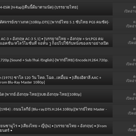
ต
264-ESiR [N-Rap][คืนนี้ผีมาตามนัด]-[บรรยายไทย]
เปิดอ่า
ต
มหัศจรรย์เขาวงกต [1080p.DTS] [พากย์ไทย 5.1 ซับไทย PGS คมชัด]-
เปิดอ่
ต
ย AC-3 + อังกฤษ AC-3 5.1] • [บรรยายไทย + อังกฤษ + Srt,PGS คม
เปิดอ
แอคชั่น/สโลว์โมชั่นที่ จอห์น วู ก็อปไปใช้กับหนังของเขาอย่างเปิด
ต
.720p.[Sound + Sub:Thai /English]-[พากย์ไทย]-Encode.H.264.720p.
เปิดอ่
ต
m (1975) ซาโล 120 วัน โหด..โฉด...เหมี้ยม • [เสียงอิตาลี AAC +
เปิดอ่
From Blu-Ray Master 1080p]
ต
ำเนิด [พากย์:อังกฤษ-ไทย][SUB:อังกฤษ-ไทย][1080p]
เปิดอ่
ต
Fire (1984) : ถนนโลกีย์ [Blu-ray.DTS.H.264.1080p][พากย์ไทย Master -
เปิดอ
ต
เซียนซามูไร • [เสียงไทย + ญี่ปุ่น] • [บรรยายไทย + อังกฤษ] • [From
เปิดอ
ยนตร์ •