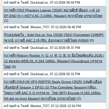
หน้าสุดท้าย โพสต์: Duckload.us, 07-13-2026 06:44 PM
[เกาหลี]-[VIU] Phantom Lawyer (2026) ทนายผีเข้าผีออก <<[[ 16
EP-END ]]>>-HDTV.AC-3.1080i. [Master]-[พากย์ไทย บรรยายไทย]
(1)
หน้าสุดท้าย โพสต์: Wesker_TOT, 07-12-2026 06:40 PM
รักเธอหมดใจ - Sold Out on You (2026) [S01] [Complete]-[1080P]-
[พากย์: เกาหลี AAC 2.0]-[ซับ: อังกฤษ/เกาหลี/ไทย]-[H264]
(0)
หน้าสุดท้าย โพสต์: Duckload.us, 07-12-2026 05:37 PM
[เกาหลี]-Reborn Rookie 신 입 사 원 강 회 장 มือใหม่หัดแค้น 2026 /
12 ตอนจบ-WEB-DL.H.264.1080p. [Master]-[Soundtrack บรรยาย
ไทย]
(0)
หน้าสุดท้าย โพสต์: Duckload.us, 07-12-2026 05:31 PM
[เกาหลี]-[VIU]-[AI VFI]-[60FPS] Study Group (2025) กลุ่มติวเดือด
เลือดนักสู้ Season 1 EP.01-10 [The Complete Season]-[เสียง :
ไทย/เกาหลี AAC 5.1]-[บรรยาย : ไทย SRT]-Encode.H.265.1080p.
[Hi-def rip from Master]-[พากย์ไทย บรรยายไทย]
(2)
หน้าสุดท้าย โพสต์: Wesker_TOT, 07-12-2026 12:54 PM