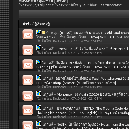
ฟอรั่ม:
หนังชุด/ซีรีย์ [เกาหลี]
โหลดหนังชุด/ซีรีย์ [เกาหลี] โหลดหนังซีรีย์ใหม่ๆ และซีรีย์ที่จบแล้ว [FILE CONDO]
หัวข้อ
/
ผู้เริ่มกระทู้
ปักหมุด:
[เกาหลี]-แผนล่าท้าคนโลภ - Gold Land (2026
ไทย AAC 2.0]-[ซับ: อังกฤษ/ไทย]-[H264]-WEB-DL.H.264.10
เริ่มต้นโดย
Duckload.us
, 07-13-2026 07:14 PM
[เกาหลี]-Reverse (2026) จิตไม่ลืมแค้น <<[[ 08 EP-END
เริ่มต้นโดย
Duckload.us
, 07-12-2026 05:35 PM
[เกาหลี]-บันทึกจากหลังห้อง - Notes from the Last Row 
DDP 5.1]-[ซับ: อังกฤษ/เกาหลี/ไทย]-[H264]-WEB-DL.H.264
เริ่มต้นโดย
Duckload.us
, 07-13-2026 07:28 PM
[เกาหลี]-อย่างนี้ต้องโดนสั่งสอน Teach.You.a.Lesson.S
DL.H.264.1080p. [Master]-[พากย์ไทย บรรยายไทย]
เริ่มต้นโดย
Duckload.us
, 07-13-2026 06:49 PM
[เกาหลี]-[Monomax] 18 Again (2020) ย้อนวัยฝันสู่วัน
เริ่มต้นโดย
Duckload.us
, 07-12-2024 02:40 PM
[เกาหลี]-[ประเทศ:เกาหลี][NETFLIX] The Trauma Code He
Thai-English-Korean] [Sub : Thai-English]-Blu-ray.H.264.1
เริ่มต้นโดย
Duckload.us
, 07-13-2026 07:57 PM
[เกาหลี]-[Netflix] บันทึกจากหลังห้อง - Notes from the La
ไทย+เกาหลี(ต้นฉบับ) DD+5.1] [ซับไทย]-Encode.H.265.10