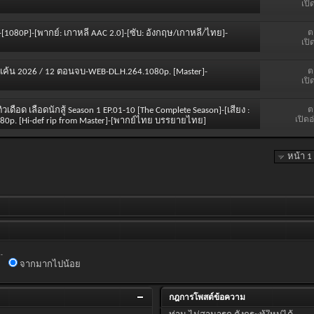
เปิ
ต
-[1080P]-[พากย์: เกาหลี AAC 2.0]-[ซับ: อังกฤษ/เกาหลี/ไทย]-
เปิ
ต
้น 2026 / 12 ตอนจบ-WEB-DL.H.264.1080p. [Master]-
เปิ
ต
ิวเดือด เลือดนักสู้ Season 1 EP.01-10 [The Complete Season]-[เสียง :
เปิดอ
80p. [Hi-def rip from Master]-[พากย์ไทย บรรยายไทย]
หน้า 1
.
จากมากไปน้อย
กฎการโพสต์ข้อความ