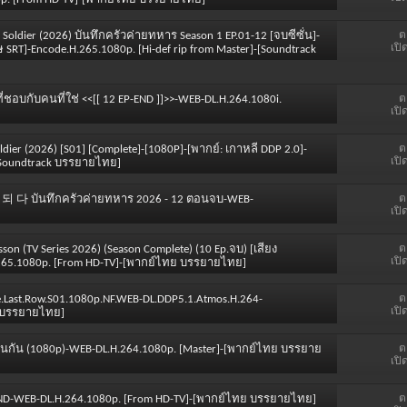
ต
 Soldier (2026) บันทึกครัวค่ายทหาร Season 1 EP.01-12 [จบซีซั่น]-
เปิ
ษ SRT]-Encode.H.265.1080p. [Hi-def rip from Master]-[Soundtrack
ต
ตที่ชอบกับคนที่ใช่ <<[[ 12 EP-END ]]>>-WEB-DL.H.264.1080i.
เปิ
ต
ldier (2026) [S01] [Complete]-[1080P]-[พากย์: เกาหลี DDP 2.0]-
เปิ
-[Soundtrack บรรยายไทย]
ต
 이 되 다 บันทึกครัวค่ายทหาร 2026 - 12 ตอนจบ-WEB-
เปิ
ต
esson (TV Series 2026) (Season Complete) (10 Ep.จบ) [เสียง
เปิ
.265.1080p. [From HD-TV]-[พากย์ไทย บรรยายไทย]
ต
.the.Last.Row.S01.1080p.NF.WEB-DL.DDP5.1.Atmos.H.264-
เปิ
ย บรรยายไทย]
ต
าเหมือนกัน (1080p)-WEB-DL.H.264.1080p. [Master]-[พากย์ไทย บรรยาย
เปิ
ต
END-WEB-DL.H.264.1080p. [From HD-TV]-[พากย์ไทย บรรยายไทย]