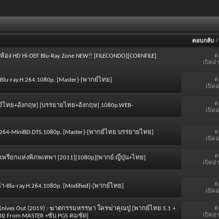
ตอบกลับ
ต
่ห้อง HD Hi-DEF Blu-Ray Zone NEW!! [FILECONDO][CORNFILE]
เปิดอ่
ต
-8-Blu-ray.H.264.1080p. [Master]-[พากย์ไทย]
เปิดอ
ต
 [พากย์ไทย+อังกฤษ] [บรรยายไทย+อังกฤษ] 1080p.WEB-
เปิดอ
ต
TS x264-MiniBD.DTS.1080p. [Master]-[พากย์ไทย บรรยายไทย]
เปิดอ
ต
สียงเพรียกแห่งพิภพเทพา [2011][1080p][พากย์:ญี่ปุ่น+ไทย]
เปิดอ่
ต
้ํา-Blu-ray.H.264.1080p. [Modified]-[พากย์ไทย]
เปิดอ
ต
] Knives Out (2019) : ฆาตกรรมหรรษา ใครฆ่าคุณปู่ [พากย์ไทย 5.1 +
เปิดอ่
ไทย From MASTER +ซับ PGS คมชัด]