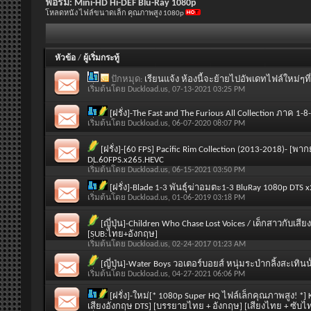
ฟอรั่ม:
Mini-HD Hi-DEF Blu-Ray 1080p
โหลดหนัง ไฟล์ขนาดเล็ก คุณภาพสูง 1080p
หัวข้อ
/
ผู้เริ่มกระทู้
ปักหมุด:
เรียนแจ้ง ห้องนี้จะย้ายไปอัพเดทไฟล์ใหม่ๆที
เริ่มต้นโดย
Duckload.us
, 07-13-2021 03:25 PM
[ฝรั่ง]-The Fast and The Furious All Collection ภาค 1
เริ่มต้นโดย
Duckload.us
, 06-07-2020 08:07 PM
[ฝรั่ง]-[60 FPS] Pacific Rim Collection (2013-2018)-
DL.60FPS.x265.HEVC
เริ่มต้นโดย
Duckload.us
, 06-15-2021 03:50 PM
[ฝรั่ง]-Blade 1-3 พันธุ์ฆ่าอมตะ1-3 BluRay 1080p D
เริ่มต้นโดย
Duckload.us
, 01-06-2019 03:18 PM
[ญี่ปุ่น]-Children Who Chase Lost Voices / เด็กสาวกับเ
[SUB:ไทย+อังกฤษ]
เริ่มต้นโดย
Duckload.us
, 02-24-2017 01:23 AM
[ญี่ปุ่น]-Water Boys วอเตอร์บอยส์ หนุ่มระบำกลิ้งสะเทินน
เริ่มต้นโดย
Duckload.us
, 04-27-2021 06:06 PM
[ฝรั่ง]-ใหม่[* 1080p Super HQ ไฟล์เล็กคุณภาพสูง! *
เสียงอังกฤษ DTS] [บรรยายไทย + อังกฤษ] [เสียงไทย + ซับ