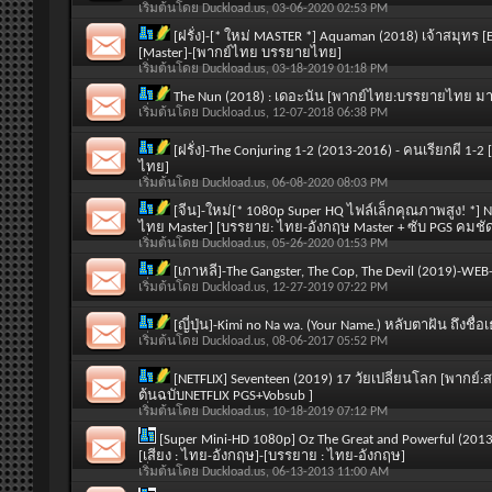
เริ่มต้นโดย
Duckload.us
, 03-06-2020 02:53 PM
[ฝรั่ง]-[* ใหม่ MASTER *] Aquaman (2018) เจ้าสมุท
[Master]-[พากย์ไทย บรรยายไทย]
เริ่มต้นโดย
Duckload.us
, 03-18-2019 01:18 PM
The Nun (2018) : เดอะนัน [พากย์ไทย:บรรยายไทย มาสเ
เริ่มต้นโดย
Duckload.us
, 12-07-2018 06:38 PM
[ฝรั่ง]-The Conjuring 1-2 (2013-2016) - คนเรียกผี 1
ไทย]
เริ่มต้นโดย
Duckload.us
, 06-08-2020 08:03 PM
[จีน]-ใหม่[* 1080p Super HQ ไฟล์เล็กคุณภาพสูง! *] Ne
ไทย Master] [บรรยาย: ไทย-อังกฤษ Master + ซับ PGS คมชั
เริ่มต้นโดย
Duckload.us
, 05-26-2020 01:53 PM
[เกาหลี]-The Gangster, The Cop, The Devil (2019)-W
เริ่มต้นโดย
Duckload.us
, 12-27-2019 07:22 PM
[ญี่ปุ่น]-Kimi no Na wa. (Your Name.) หลับตาฝัน ถึงช
เริ่มต้นโดย
Duckload.us
, 08-06-2017 05:52 PM
[NETFLIX] Seventeen (2019) 17 วัยเปลี่ยนโลก [พากย
ต้นฉบับNETFLIX PGS+Vobsub ]
เริ่มต้นโดย
Duckload.us
, 10-18-2019 07:12 PM
[Super Mini-HD 1080p] Oz The Great and Powerful (2013
[เสียง : ไทย-อังกฤษ]-[บรรยาย : ไทย-อังกฤษ]
เริ่มต้นโดย
Duckload.us
, 06-13-2013 11:00 AM