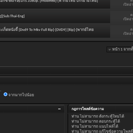
ต
ร เอ็กซ์-Blu-ray.DTS.1080p. [Modified]-[พากย์ไทย บรรยายไทย]
เปิดอ่
ต
g][Sub:Thai-Eng]
เปิดอ่
ต
ะเก็ดหนังจี้ [Dvd9 To Mkv Full Rip]-[DVD9] [Rip]-[พากย์ไทย
เปิดอ่
หน้า 1 จากท
.
จากมากไปน้อย
กฎการโพสต์ข้อความ
ท่าน
ไม่สามารถ
ตั้งกระทู้ใหม่ได้
ท่าน
ไม่สามารถ
ตอบกระทู้ได้
ท่าน
ไม่สามารถ
แนบไฟล์ได้
ท่าน
ไม่สามารถ
แก้ไขข้อความโพสต์