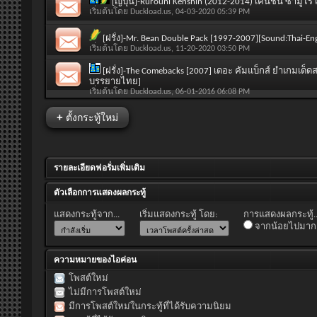
[ญี่ปุ่น]-Rurouni Kenshin (2012-2014) เคนชิน ซามูไ
เริ่มต้นโดย
Duckload.us
, 04-03-2020 05:39 PM
[ฝรั่ง]-Mr. Bean Double Pack [1997-2007][Sound:Thai-En
เริ่มต้นโดย
Duckload.us
, 11-20-2020 03:50 PM
[ฝรั่ง]-The Comebacks [2007] เดอะ คัมแบ็กส์ ยำเกมเด็ดส
บรรยายไทย]
เริ่มต้นโดย
Duckload.us
, 06-01-2016 06:08 PM
+
ตั้งกระทู้ใหม่
รายละเอียดฟอรั่มเพิ่มเติม
ตัวเลือกการแสดงผลกระทู้
แสดงกระทู้จาก...
เริ่มแสดงกระทู้ โดย:
การแสดงผลกระทู้..
จากน้อยไปมาก
ความหมายของไอค่อน
โพสต์ใหม่
ไม่มีการโพสต์ใหม่
มีการโพสต์ใหม่ในกระทู้ที่ได้รับความนิยม