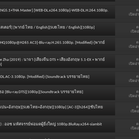
ต
ร [ENG5.1+THA Master] [WEB-DL.x264.1080p]-WEB-DL.H.264.1080p.
เปิดอ่
ต
ตอร์] [พากย์:ไทย / English][SUB:ไทย / English][1080p]
เปิดอ
ต
-2 [HQ1080p@H265 AC3]-Blu-ray.H.265.1080p. [Modified]-[พากย์
เปิดอ่
ต
 Zha (2019) : นาจา [เสียงจีน DTS + เสียงอังกฤษ 5.1-EX + พากย์
เปิดอ่
ด]
ต
EB-DL.AC-3.1080p. [Modified]-[Soundtrack บรรยายไทย]
เปิดอ่
ต
ื่อเธอ [Blu-ray.DTS][1080p][Soundtrack บรรยายไทย]
เปิดอ่
ต
์:สเปน+อังกฤษ][SUB:ไทย+อังกฤษ][1080p] [AC-3][h264][ซับไทย
เปิดอ
ต
) : ออซ มหัศจรรย์พ่อมดผู้ยิ่งใหญ่ 1080p.BluRay.x264-siambit
เปิดอ