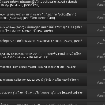
ต
) : ออซ มหัศจรรย์พ่อมดผู้ยิ่งใหญ่ 1080p.BluRay.x264-siambit
เปิดอ่
.1080p. [Modified]-[พากย์ไทย]
ต
Trilogy (1996-1999) : ผ่านรกทะลุตะวัน ไตรภาค [1080p][พากย์
เปิดอ่
1080p. [Modified]-[พากย์ไทย บรรยายไทย]
ต
s of Prey:(2020) / ทีมนกผู้ล่า กับฮาร์ลีย์ ควินน์ ผู้เริดเชิด [เสียง
เปิดอ่
ยาย: ไทย-อังกฤษ Master + ซับ PGS คมชัด]
ต
ามประจัญบาน 13 สัตว์ประหลาด -MiniBD.VC-1.1080p. [Master]-[พากย์
เปิดอ่
ต
Bond 007 Collection (1962-2015) : คอลเลคชั่น เจมส์ บอนด์ [เสียง
เปิดอ่
: ไทย-อังกฤษ Master + ซับ PGS คมชัด]
ต
] [Modified From Bluray Master] [Sound Thai,Eng][Sub Thai,Eng]
เปิดอ
ต
ogy Ultimate Collection (2012-2014) รูโรนิ เคนชิน คนจริง โคตร
เปิดอ่
ต
n (2012-2014) รูโรนิ เคนชิน คนจริง โคตรซามูไร 1-3 [HQ.1080p]-Blu-
เปิดอ่