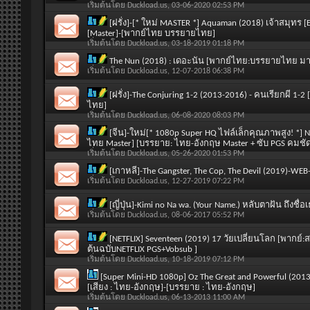
เริ่มต้นโดย
Duckload.us
, 03-06-2020 02:53 PM
[ฝรั่ง]-[* ใหม่ MASTER *] Aquaman (2018) เจ้าสมุท
[Master]-[พากย์ไทย บรรยายไทย]
เริ่มต้นโดย
Duckload.us
, 03-18-2019 01:18 PM
The Nun (2018) : เดอะนัน [พากย์ไทย:บรรยายไทย มาสเ
เริ่มต้นโดย
Duckload.us
, 12-07-2018 06:38 PM
[ฝรั่ง]-The Conjuring 1-2 (2013-2016) - คนเรียกผี 1
ไทย]
เริ่มต้นโดย
Duckload.us
, 06-08-2020 08:03 PM
[จีน]-ใหม่[* 1080p Super HQ ไฟล์เล็กคุณภาพสูง! *] Ne
ไทย Master] [บรรยาย: ไทย-อังกฤษ Master + ซับ PGS คมชั
เริ่มต้นโดย
Duckload.us
, 05-26-2020 01:53 PM
[เกาหลี]-The Gangster, The Cop, The Devil (2019)-W
เริ่มต้นโดย
Duckload.us
, 12-27-2019 07:22 PM
[ญี่ปุ่น]-Kimi no Na wa. (Your Name.) หลับตาฝัน ถึงช
เริ่มต้นโดย
Duckload.us
, 08-06-2017 05:52 PM
[NETFLIX] Seventeen (2019) 17 วัยเปลี่ยนโลก [พากย
ต้นฉบับNETFLIX PGS+Vobsub ]
เริ่มต้นโดย
Duckload.us
, 10-18-2019 07:12 PM
[Super Mini-HD 1080p] Oz The Great and Powerful (2013
[เสียง : ไทย-อังกฤษ]-[บรรยาย : ไทย-อังกฤษ]
เริ่มต้นโดย
Duckload.us
, 06-13-2013 11:00 AM