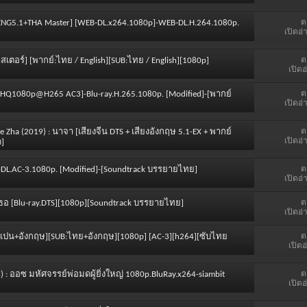
ต
ร [ENG5.1+THA Master] [WEB-DL.x264.1080p]-WEB-DL.H.264.1080p.
เปิดอ่
ต
ตอร์] [พากย์:ไทย / English][SUB:ไทย / English][1080p]
เปิดอ
ต
-2 [HQ1080p@H265 AC3]-Blu-ray.H.265.1080p. [Modified]-[พากย์
เปิดอ่
ต
 Zha (2019) : นาจา [เสียงจีน DTS + เสียงอังกฤษ 5.1-EX + พากย์
เปิดอ่
ด]
ต
EB-DL.AC-3.1080p. [Modified]-[Soundtrack บรรยายไทย]
เปิดอ่
ต
ื่อเธอ [Blu-ray.DTS][1080p][Soundtrack บรรยายไทย]
เปิดอ่
ต
์:สเปน+อังกฤษ][SUB:ไทย+อังกฤษ][1080p] [AC-3][h264][ซับไทย
เปิดอ
ต
) : ออซ มหัศจรรย์พ่อมดผู้ยิ่งใหญ่ 1080p.BluRay.x264-siambit
เปิดอ