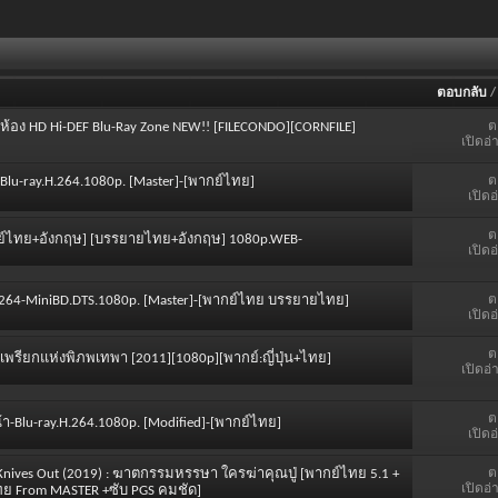
ตอบกลับ
ต
่ห้อง HD Hi-DEF Blu-Ray Zone NEW!! [FILECONDO][CORNFILE]
เปิดอ่
ต
-8-Blu-ray.H.264.1080p. [Master]-[พากย์ไทย]
เปิดอ
ต
 [พากย์ไทย+อังกฤษ] [บรรยายไทย+อังกฤษ] 1080p.WEB-
เปิดอ
ต
TS x264-MiniBD.DTS.1080p. [Master]-[พากย์ไทย บรรยายไทย]
เปิดอ
ต
สียงเพรียกแห่งพิภพเทพา [2011][1080p][พากย์:ญี่ปุ่น+ไทย]
เปิดอ่
ต
้ํา-Blu-ray.H.264.1080p. [Modified]-[พากย์ไทย]
เปิดอ
ต
] Knives Out (2019) : ฆาตกรรมหรรษา ใครฆ่าคุณปู่ [พากย์ไทย 5.1 +
เปิดอ่
ไทย From MASTER +ซับ PGS คมชัด]