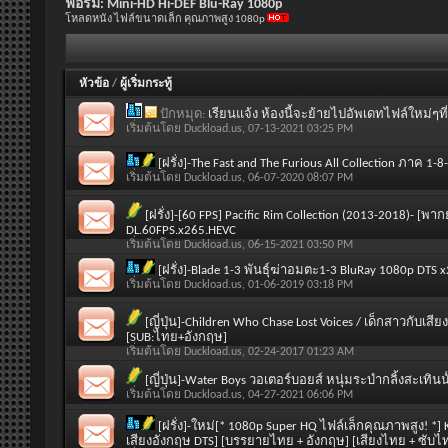
ฟอรั่ม:
Mini-HD Hi-DEF Blu-Ray 1080p
โหลดหนัง ไฟล์ขนาดเล็ก คุณภาพสูง 1080p
หัวข้อ
/
ผู้เริ่มกระทู้
ปักหมุด:
เรียนแจ้ง ห้องนี้จะย้ายไปอัพเดทไฟล์ใหม่ๆที
เริ่มต้นโดย
Duckload.us
, 07-13-2021 03:25 PM
[ฝรั่ง]-The Fast and The Furious All Collection ภาค 1
เริ่มต้นโดย
Duckload.us
, 06-07-2020 08:07 PM
[ฝรั่ง]-[60 FPS] Pacific Rim Collection (2013-2018)-
DL.60FPS.x265.HEVC
เริ่มต้นโดย
Duckload.us
, 06-15-2021 03:50 PM
[ฝรั่ง]-Blade 1-3 พันธุ์ฆ่าอมตะ1-3 BluRay 1080p D
เริ่มต้นโดย
Duckload.us
, 01-06-2019 03:18 PM
[ญี่ปุ่น]-Children Who Chase Lost Voices / เด็กสาวกับเ
[SUB:ไทย+อังกฤษ]
เริ่มต้นโดย
Duckload.us
, 02-24-2017 01:23 AM
[ญี่ปุ่น]-Water Boys วอเตอร์บอยส์ หนุ่มระบำกลิ้งสะเทินน
เริ่มต้นโดย
Duckload.us
, 04-27-2021 06:06 PM
[ฝรั่ง]-ใหม่[* 1080p Super HQ ไฟล์เล็กคุณภาพสูง! *
เสียงอังกฤษ DTS] [บรรยายไทย + อังกฤษ] [เสียงไทย + ซับ