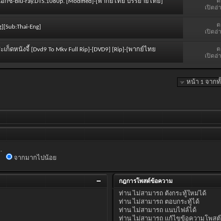
ต
ร เอ็กซ์-Blu-ray.DTS.1080p. [Modified]-[พากย์ไทย บรรยายไทย]
เปิดอ่
ต
g][Sub:Thai-Eng]
เปิดอ่
ต
ะเก็ดหนังจี้ [Dvd9 To Mkv Full Rip]-[DVD9] [Rip]-[พากย์ไทย
เปิดอ่
หน้า 1 จากท
.
จากมากไปน้อย
กฎการโพสต์ข้อความ
ท่าน
ไม่สามารถ
ตั้งกระทู้ใหม่ได้
ท่าน
ไม่สามารถ
ตอบกระทู้ได้
ท่าน
ไม่สามารถ
แนบไฟล์ได้
ท่าน
ไม่สามารถ
แก้ไขข้อความโพสต์