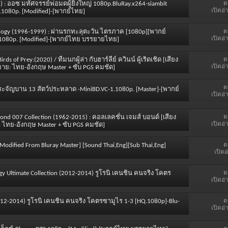
ต
) : ออซ มหัศจรรย์พ่อมดผู้ยิ่งใหญ่ 1080p.BluRay.x264-siambit
เปิดอ่
.1080p. [Modified]-[พากย์ไทย]
ต
Trilogy (1996-1999) : ผ่านรกทะลุตะวัน ไตรภาค [1080p][พากย์
เปิดอ่
1080p. [Modified]-[พากย์ไทย บรรยายไทย]
ต
s of Prey:(2020) / ทีมนกผู้ล่า กับฮาร์ลีย์ ควินน์ ผู้เริดเชิด [เสียง
เปิดอ่
ยาย: ไทย-อังกฤษ Master + ซับ PGS คมชัด]
ต
ามประจัญบาน 13 สัตว์ประหลาด -MiniBD.VC-1.1080p. [Master]-[พากย์
เปิดอ่
ต
Bond 007 Collection (1962-2015) : คอลเลคชั่น เจมส์ บอนด์ [เสียง
เปิดอ่
: ไทย-อังกฤษ Master + ซับ PGS คมชัด]
ต
] [Modified From Bluray Master] [Sound Thai,Eng][Sub Thai,Eng]
เปิดอ
ต
ogy Ultimate Collection (2012-2014) รูโรนิ เคนชิน คนจริง โคตร
เปิดอ่
ต
n (2012-2014) รูโรนิ เคนชิน คนจริง โคตรซามูไร 1-3 [HQ.1080p]-Blu-
เปิดอ่