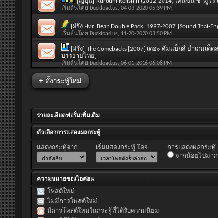
[ญี่ปุ่น]-Rurouni Kenshin (2012-2014) เคนชิน ซามูไ
เริ่มต้นโดย
Duckload.us
, 04-03-2020 05:39 PM
[ฝรั่ง]-Mr. Bean Double Pack [1997-2007][Sound:Thai-En
เริ่มต้นโดย
Duckload.us
, 11-20-2020 03:50 PM
[ฝรั่ง]-The Comebacks [2007] เดอะ คัมแบ็กส์ ยำเกมเด็ดส
บรรยายไทย]
เริ่มต้นโดย
Duckload.us
, 06-01-2016 06:08 PM
+
ตั้งกระทู้ใหม่
รายละเอียดฟอรั่มเพิ่มเติม
ตัวเลือกการแสดงผลกระทู้
แสดงกระทู้จาก...
เริ่มแสดงกระทู้ โดย:
การแสดงผลกระทู้..
จากน้อยไปมาก
ความหมายของไอค่อน
โพสต์ใหม่
ไม่มีการโพสต์ใหม่
มีการโพสต์ใหม่ในกระทู้ที่ได้รับความนิยม