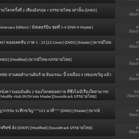
ต
ามโลกครั้งที่ 2 เสียงอังกฤษ + บรรยายไทย เท่านั้น-[DVD5]
เปิดอ่
ต
niversary Edition) / มิสเตอร์บีน ชุดที่ 1-4 (DVD-9-Master)
เปิดอ่
ต
 007 คอลเลคชั่น ภาค 1 - 23 [23 Cover]-[DVD5] [Master]-[พากย์ไทย
เปิดอ่
ต
.4]-[DVD5] [Modified]-[พากย์ไทย+บรรยายไทย]
เปิดอ่
ต
r (1988) สานต่อตำนานฝันร้าย ฝันมรณะ นิ้วเขมือบ 4 (สยองขวัญ แล้ว
เปิดอ่
ตอ
หนังคาวบอยอันดับ 2 ของโลกตลอดกาล ที่ซึ่งไม่มีเรื่องใดสามารถ
เปิดอ่า
Modify +Sub EN,TH into Master][Soundtrack บรรยายไทย]
ต
ชญากรรม-ระทึกขวัญ***121 นาที***-[DVD5] [Master]-[พากย์
เปิดอ่
ต
บ ฟริทซ์ ลัง-[DVD9] [Modified]-[Soundtrack บรรยายไทย]
เปิดอ่