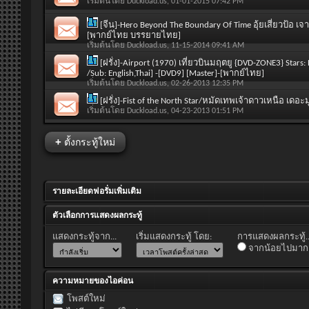
เริ่มต้นโดย
Duckload.us
, 01-01-2015 07:42 PM
[จีน]-Hero Beyond The Boundary Of Time อุ้ยเสี่ยวป้
[พากย์ไทย บรรยายไทย]
เริ่มต้นโดย
Duckload.us
, 11-15-2014 09:41 AM
[ฝรั่ง]-Airport (1970) เที่ยวบินมฤตยู {DVD-ZONE3} Stars:
/Sub: English,Thai] -[DVD9] [Master]-[พากย์ไทย]
เริ่มต้นโดย
Duckload.us
, 02-26-2013 12:35 PM
[ฝรั่ง]-Fist of the North Star/หมัดเทพเจ้าดาวเหนือ เดอ
เริ่มต้นโดย
Duckload.us
, 04-23-2013 01:51 PM
+
ตั้งกระทู้ใหม่
รายละเอียดฟอรั่มเพิ่มเติม
ตัวเลือกการแสดงผลกระทู้
แสดงกระทู้จาก...
เริ่มแสดงกระทู้ โดย:
การแสดงผลกระทู้..
จากน้อยไปมาก
ความหมายของไอค่อน
โพสต์ใหม่