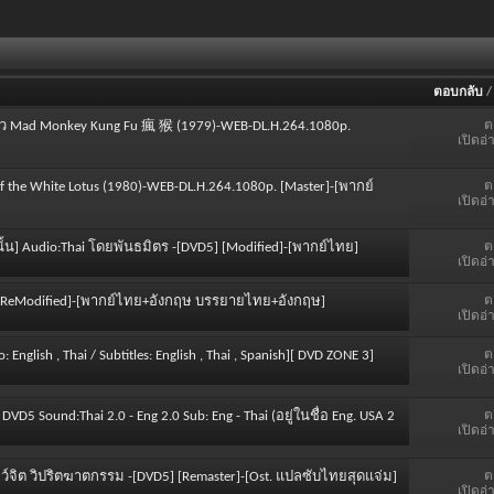
ตอบกลับ
ต
ียว Mad Monkey Kung Fu 瘋 猴 (1979)-WEB-DL.H.264.1080p.
เปิดอ่
ต
 of the White Lotus (1980)-WEB-DL.H.264.1080p. [Master]-[พากย์
เปิดอ่
ต
านั้น] Audio:Thai โดยพันธมิตร -[DVD5] [Modified]-[พากย์ไทย]
เปิดอ่
ต
D5] [ReModified]-[พากย์ไทย+อังกฤษ บรรยายไทย+อังกฤษ]
เปิดอ่
ต
nglish , Thai / Subtitles: English , Thai , Spanish][ DVD ZONE 3]
เปิดอ่
ต
DVD5 Sound:Thai 2.0 - Eng 2.0 Sub: Eng - Thai (อยู่ในชื่อ Eng. USA 2
เปิดอ่
ต
บาทว์จิต วิปริตฆาตกรรม -[DVD5] [Remaster]-[Ost. แปลซับไทยสุดแจ่ม]
เปิดอ่