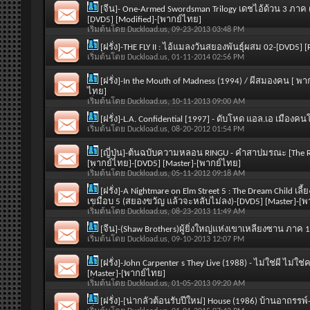
[จีน]- One-Armed Swordsman Trilogy เดชไอ้ด้วน 3 ภาค
[DVD5] [Modified]-[พากย์ไทย]
เริ่มต้นโดย
Duckload.us
, 09-23-2013 03:48 PM
[ฝรั่ง]-THE FLY II : ไอ้แมลงวันสยองพันธุ์ผสม 02-[DVD5]
เริ่มต้นโดย
Duckload.us
, 01-11-2014 02:56 PM
[ฝรั่ง]-In the Mouth of Madness (1994) / ผีสมองคน [ พากย
ไทย]
เริ่มต้นโดย
Duckload.us
, 10-11-2013 09:00 AM
[ฝรั่ง]-L.A. Confidential [1997] - ดับโหด แอล.เอ เมือ
เริ่มต้นโดย
Duckload.us
, 08-20-2012 01:54 PM
[ญี่ปุ่น]-ต้นฉบับความหลอน RINGU - คำสาปมรณะ [The Ring 
[พากย์ไทย]-[DVD5] [Master]-[พากย์ไทย]
เริ่มต้นโดย
Duckload.us
, 05-11-2012 09:18 AM
[ฝรั่ง]-A Nightmare on Elm Street 5 : The Dream Child เ
เขมือบ 5 (สยองขวัญ แล้วจะหลับไม่ลง)-[DVD5] [Master]-[พ
เริ่มต้นโดย
Duckload.us
, 08-23-2013 11:49 AM
[จีน]-(Shaw Brothers)ผู้ยิ่งใหญ่แห่งเขาเหลียงซาน ภาค 
เริ่มต้นโดย
Duckload.us
, 09-10-2013 12:07 PM
[ฝรั่ง]-John Carpenter s They Live (1988) - ไม่ใช่ผี 
[Master]-[พากย์ไทย]
เริ่มต้นโดย
Duckload.us
, 01-05-2013 09:20 AM
[ฝรั่ง]-[น่ากลัวต้อนรับปีใหม่] House (1986) บ้านอาถร