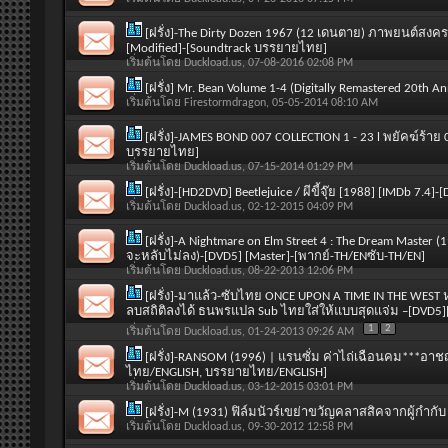
[ฝรั่ง]-The Dirty Dozen 1967 (12 เดนตาย) ภาพยนต์สงคร
[Modified]-[Soundtrack บรรยายไทย]
เริ่มต้นโดย
Duckload.us
, 07-08-2016 02:08 PM
[ฝรั่ง] Mr. Bean Volume 1-4 (Digitally Remastered 20th An
เริ่มต้นโดย
Firestormdragon
, 05-05-2014 08:10 AM
[ฝรั่ง]-JAMES BOND 007 COLLECTION 1 - 23 l พยัคฆ์ร้าย
บรรยายไทย]
เริ่มต้นโดย
Duckload.us
, 07-15-2014 01:29 PM
[ฝรั่ง]-[HD2DVD] Beetlejuice / ผีขี้จุ๊ย [1988] [IMDb 7
เริ่มต้นโดย
Duckload.us
, 02-12-2015 04:09 PM
[ฝรั่ง]-A Nightmare on Elm Street 4 : The Dream Maste
จะหลับไม่ลง)-[DVD5] [Master]-[พากย์-TH/ENซับ-TH/EN]
เริ่มต้นโดย
Duckload.us
, 08-22-2013 12:06 PM
[ฝรั่ง]-มาแล้ว-ซับไทย ONCE UPON A TIME IN THE WEST 
ลบสถิติลงได้ ธนพรแปล Sub ไทยใส่ให้แบบสุดแจ่ม –[DVD5][
1
2
เริ่มต้นโดย
Duckload.us
, 01-24-2013 09:26 AM
[ฝรั่ง]-RANSOM (1996) | แรนซั่ม ค่าไถ่เฉือนคม***อา
ไทย/ENGLISH, บรรยายไทย/ENGLISH]
เริ่มต้นโดย
Duckload.us
, 03-12-2015 03:01 PM
[ฝรั่ง]-M (1931) ฟิล์มนัวร์เขย่าขวัญคลาสสิคจากผู้กำกั
เริ่มต้นโดย
Duckload.us
, 09-30-2012 12:58 PM