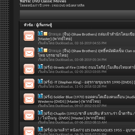
ฟอรั่ม:
DVD Classic Movies
โหลดหนังเก่า ปี 1999 - 1900 DVD หนังคลาสสิค
หัวข้อ
/
ผู้เริ่มกระทู้
ปักหมุด:
[จีน]-(Shaw Brothers) ถล่มเจ้าสำนักโคมเข
[Master]-[พากย์ไทย]
เริ่มต้นโดย
Duckload.us
, 02-16-2019 04:55 PM
ปักหมุด:
[จีน]-(Shaw Brothers) ฤทธิ์หมัดฝังเข็ม Clan
ไทย บรรยายไทย]
เริ่มต้นโดย
Duckload.us
, 03-08-2019 05:34 PM
[ฝรั่ง]-Streets of Fire (1984) ถนนโลกีย์ [โมเสียงไทยเท่
เริ่มต้นโดย
Duckload.us
, 02-05-2013 03:05 PM
[ฝรั่ง]- IT (Stephen King) - อสุรกายขุมนรก 1990-[DV
เริ่มต้นโดย
Duckload.us
, 11-01-2016 02:28 PM
[ฝรั่ง]-Soldier Blue (1970) ยอดคนโตเมืองคนเถื่อน [Audio: E
Westerns-[DVD5] [Master]-[พากย์ไทย]
เริ่มต้นโดย
Duckload.us
, 09-07-2012 01:07 PM
[ฝรั่ง]-Chaplin (1992)/ชาลี แชปลิน หัวเราะร่า น้ำตาริน / 
) / ไม่มีเมนู -[DVD5] [Master]-[พากย์ไทย]
เริ่มต้นโดย
Duckload.us
, 07-06-2013 08:15 AM
[ฝรั่ง]-(มาแล้ว!! หนังเก่า) LES DIABOLIQUES 1955 – อุ
เริ่มต้นโดย
Duckload.us
, 04-26-2016 07:15 PM