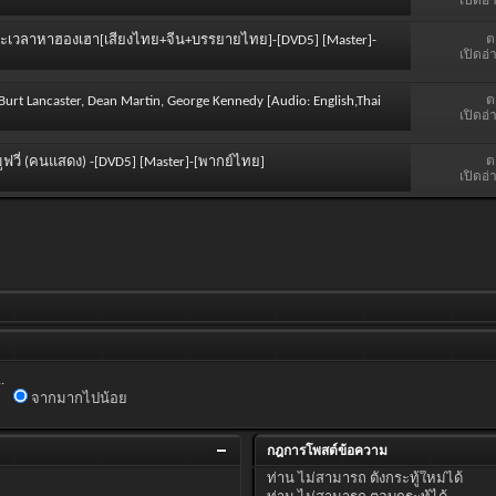
เปิดอ่
ต
อ เจาะเวลาหาฮองเฮา[เสียงไทย+จีน+บรรยายไทย]-[DVD5] [Master]-
เปิดอ่
ต
 Burt Lancaster, Dean Martin, George Kennedy [Audio: English,Thai
เปิดอ่
ต
ะมูฟวี่ (คนแสดง) -[DVD5] [Master]-[พากย์ไทย]
เปิดอ่
.
จากมากไปน้อย
กฎการโพสต์ข้อความ
ท่าน
ไม่สามารถ
ตั้งกระทู้ใหม่ได้