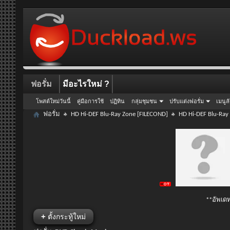
ฟอรั่ม
มีอะไรใหม่ ?
โพสต์ใหม่วันนี้
คู่มือการใช้
ปฏิทิน
กลุ่มชุมชน
ปรับแต่งฟอรั่ม
เมนูล
ฟอรั่ม
HD Hi-DEF Blu-Ray Zone [FILECOND]
HD Hi-DEF Blu-Ray
**อัพเดท
+
ตั้งกระทู้ใหม่