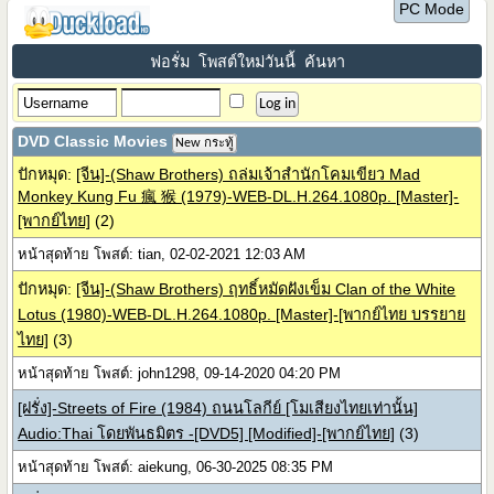
PC Mode
ฟอรั่ม
โพสต์ใหม่วันนี้
ค้นหา
DVD Classic Movies
New กระทู้
ปักหมุด:
[จีน]-(Shaw Brothers) ถล่มเจ้าสำนักโคมเขียว Mad
Monkey Kung Fu 瘋 猴 (1979)-WEB-DL.H.264.1080p. [Master]-
[พากย์ไทย]
(2)
หน้าสุดท้าย โพสต์: tian, 02-02-2021 12:03 AM
ปักหมุด:
[จีน]-(Shaw Brothers) ฤทธิ์หมัดฝังเข็ม Clan of the White
Lotus (1980)-WEB-DL.H.264.1080p. [Master]-[พากย์ไทย บรรยาย
ไทย]
(3)
หน้าสุดท้าย โพสต์: john1298, 09-14-2020 04:20 PM
[ฝรั่ง]-Streets of Fire (1984) ถนนโลกีย์ [โมเสียงไทยเท่านั้น]
Audio:Thai โดยพันธมิตร -[DVD5] [Modified]-[พากย์ไทย]
(3)
หน้าสุดท้าย โพสต์: aiekung, 06-30-2025 08:35 PM