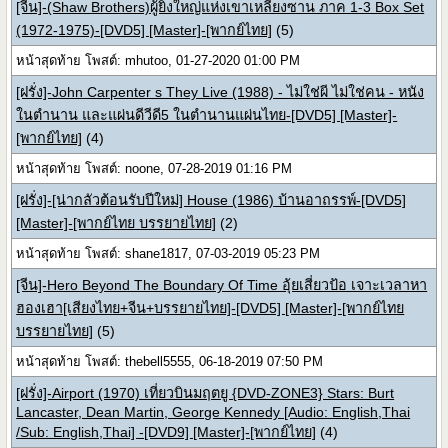
[จีน]-(Shaw Brothers)ผู้ยิ่งใหญ่แห่งเขาเหลียงซาน ภาค 1-3 Box Set
(1972-1975)-[DVD5] [Master]-[พากย์ไทย]
(5)
หน้าสุดท้าย โพสต์: mhutoo, 01-27-2020 01:00 PM
[ฝรั่ง]-John Carpenter s They Live (1988) - ไม่ใช่ผี ไม่ใช่คน - หนัง
ในตำนาน และแผ่นดีวีดี5 ในตำนานแผ่นไทย-[DVD5] [Master]-
[พากย์ไทย]
(4)
หน้าสุดท้าย โพสต์: noone, 07-28-2019 01:16 PM
[ฝรั่ง]-[น่ากลัวต้อนรับปีใหม่] House (1986) บ้านอาถรรพ์-[DVD5]
[Master]-[พากย์ไทย บรรยายไทย]
(2)
หน้าสุดท้าย โพสต์: shane1817, 07-03-2019 05:23 PM
[จีน]-Hero Beyond The Boundary Of Time อุ้ยเสี่ยวป้อ เจาะเวลาหา
ฮองเฮา[เสียงไทย+จีน+บรรยายไทย]-[DVD5] [Master]-[พากย์ไทย
บรรยายไทย]
(5)
หน้าสุดท้าย โพสต์: thebell5555, 06-18-2019 07:50 PM
[ฝรั่ง]-Airport (1970) เที่ยวบินมฤตยู {DVD-ZONE3} Stars: Burt
Lancaster, Dean Martin, George Kennedy [Audio: English,Thai
/Sub: English,Thai] -[DVD9] [Master]-[พากย์ไทย]
(4)