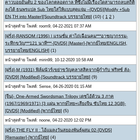
คาวบอยอันดับ 2 ของโลกตลอดกาล ที่ซึ่งไม่มีเรื่องใดสามารถลบสถิติ
ลงได้ ธนพรแปล Sub ไทยใส่ให้แบบสุดแจ่ม –[DVD5][Modify +Sub
EN,TH into Master][Soundtrack บรรยายไทย]
(10)
(
1
2
)
หน้าสุดท้าย โพสต์: room9, 04-22-2021 07:37 AM
[ฝรั่ง]-RANSOM (1996) | แรนซั่ม ค่าไถ่เฉือนคม***อาชญากรรม-
ระทึกขวัญ***121 นาที***-[DVD5] [Master]-[พากย์ไทย/ENGLISH,
บรรยายไทย/ENGLISH]
(1)
หน้าสุดท้าย โพสต์: mirin99, 10-12-2020 10:58 AM
[ฝรั่ง]-M (1931) ฟิล์มนัวร์เขย่าขวัญคลาสสิคจากผู้กำกับ ฟริทซ์ ลัง-
[DVD9] [Modified]-[Soundtrack บรรยายไทย]
(9)
หน้าสุดท้าย โพสต์: Sense, 04-26-2020 01:15 AM
[จีน]- One-Armed Swordsman Trilogy เดชไอ้ด้วน 3 ภาค
(1967/1969/1971) [3 แผ่น พากษ์ไทย+เสียงจีน ซับไทย 12.3GB]-
[DVD5] [Modified]-[พากย์ไทย]
(5)
หน้าสุดท้าย โพสต์: noone, 04-22-2020 12:02 PM
[ฝรั่ง]-THE FLY II : ไอ้แมลงวันสยองพันธุ์ผสม 02-[DVD5]
[Remaster]-[พากย์ไทย]
(4)