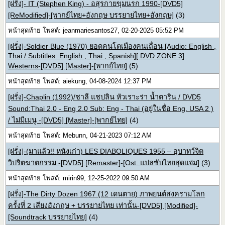
[ฝรั่ง]- IT (Stephen King) - อสุรกายขุมนรก 1990-[DVD5]
[ReModified]-[พากย์ไทย+อังกฤษ บรรยายไทย+อังกฤษ]
(3)
หน้าสุดท้าย โพสต์: jeanmariesantos27, 02-20-2025 05:52 PM
[ฝรั่ง]-Soldier Blue (1970) ยอดคนโตเมืองคนเถื่อน [Audio: English ,
Thai / Subtitles: English , Thai , Spanish][ DVD ZONE 3]
Westerns-[DVD5] [Master]-[พากย์ไทย]
(5)
หน้าสุดท้าย โพสต์: aiekung, 04-08-2024 12:37 PM
[ฝรั่ง]-Chaplin (1992)/ชาลี แชปลิน หัวเราะร่า น้ำตาริน / DVD5
Sound:Thai 2.0 - Eng 2.0 Sub: Eng - Thai (อยู่ในชื่อ Eng. USA 2 )
/ ไม่มีเมนู -[DVD5] [Master]-[พากย์ไทย]
(4)
หน้าสุดท้าย โพสต์: Mebunn, 04-21-2023 07:12 AM
[ฝรั่ง]-(มาแล้ว!! หนังเก่า) LES DIABOLIQUES 1955 – อุบาทว์จิต
วิปริตฆาตกรรม -[DVD5] [Remaster]-[Ost. แปลซับไทยสุดแจ่ม]
(3)
หน้าสุดท้าย โพสต์: mirin99, 12-25-2022 09:50 AM
[ฝรั่ง]-The Dirty Dozen 1967 (12 เดนตาย) ภาพยนต์สงครามโลก
ครั้งที่ 2 เสียงอังกฤษ + บรรยายไทย เท่านั้น-[DVD5] [Modified]-
[Soundtrack บรรยายไทย]
(4)