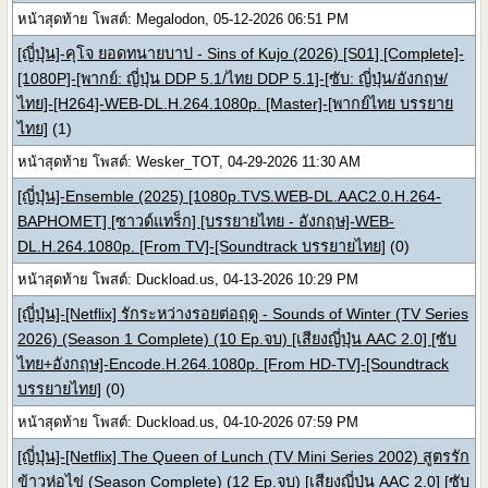
หน้าสุดท้าย โพสต์: Megalodon, 05-12-2026 06:51 PM
[ญี่ปุ่น]-คุโจ ยอดทนายบาป - Sins of Kujo (2026) [S01] [Complete]-
[1080P]-[พากย์: ญี่ปุ่น DDP 5.1/ไทย DDP 5.1]-[ซับ: ญี่ปุ่น/อังกฤษ/
ไทย]-[H264]-WEB-DL.H.264.1080p. [Master]-[พากย์ไทย บรรยาย
ไทย]
(1)
หน้าสุดท้าย โพสต์: Wesker_TOT, 04-29-2026 11:30 AM
[ญี่ปุ่น]-Ensemble (2025) [1080p.TVS.WEB-DL.AAC2.0.H.264-
BAPHOMET] [ซาวด์แทร็ก] [บรรยายไทย - อังกฤษ]-WEB-
DL.H.264.1080p. [From TV]-[Soundtrack บรรยายไทย]
(0)
หน้าสุดท้าย โพสต์: Duckload.us, 04-13-2026 10:29 PM
[ญี่ปุ่น]-[Netflix] รักระหว่างรอยต่อฤดู - Sounds of Winter (TV Series
2026) (Season 1 Complete) (10 Ep.จบ) [เสียงญี่ปุ่น AAC 2.0] [ซับ
ไทย+อังกฤษ]-Encode.H.264.1080p. [From HD-TV]-[Soundtrack
บรรยายไทย]
(0)
หน้าสุดท้าย โพสต์: Duckload.us, 04-10-2026 07:59 PM
[ญี่ปุ่น]-[Netflix] The Queen of Lunch (TV Mini Series 2002) สูตรรัก
ข้าวห่อไข่ (Season Complete) (12 Ep.จบ) [เสียงญี่ปุ่น AAC 2.0] [ซับ