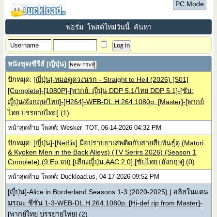
PC Mode
ฟอรั่ม
โพสต์ใหม่วันนี้
ค้นหา
หนังชุด/ซีรีส์ [ญี่ปุ่น]
New กระทู้
ปักหมุด:
[ญี่ปุ่น]-หมอดูดวงนรก - Straight to Hell (2026) [S01]
[Complete]-[1080P]-[พากย์: ญี่ปุ่น DDP 5.1/ไทย DDP 5.1]-[ซับ:
ญี่ปุ่น/อังกฤษ/ไทย]-[H264]-WEB-DL.H.264.1080p. [Master]-[พากย์
ไทย บรรยายไทย]
(1)
หน้าสุดท้าย โพสต์: Wesker_TOT, 06-14-2026 04:32 PM
ปักหมุด:
[ญี่ปุ่น]-[Netflix] มือปราบยาเสพติดกับสายสืบพันธุ์ดุ (Matori
& Kyoken Men in the Back Alleys) (TV Serirs 2026) (Season 1
Complete) (9 Ep.จบ) [เสียงญี่ปุ่น AAC 2.0] [ซับไทย+อังกฤษ]
(0)
หน้าสุดท้าย โพสต์: Duckload.us, 04-17-2026 09:52 PM
[ญี่ปุ่น]-Alice in Borderland Seasons 1-3 (2020-2025) | อลิสในแดน
มรณะ ซีซั่น 1-3-WEB-DL.H.264.1080p. [Hi-def rip from Master]-
[พากย์ไทย บรรยายไทย]
(2)