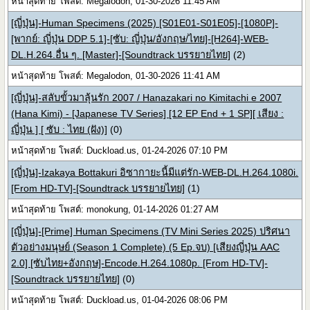
หน้าสุดท้าย โพสต์: Megalodon, 01-30-2026 11:45 AM
[ญี่ปุ่น]-Human Specimens (2025) [S01E01-S01E05]-[1080P]-
[พากย์: ญี่ปุ่น DDP 5.1]-[ซับ: ญี่ปุ่น/อังกฤษ/ไทย]-[H264]-WEB-
DL.H.264.อื่น ๆ. [Master]-[Soundtrack บรรยายไทย]
(2)
หน้าสุดท้าย โพสต์: Megalodon, 01-30-2026 11:41 AM
[ญี่ปุ่น]-สลับขั้วมาลุ้นรัก 2007 / Hanazakari no Kimitachi e 2007
(Hana Kimi) - [Japanese TV Series] [12 EP End + 1 SP][ เสียง :
ญี่ปุ่น ] [ ซับ : ไทย (ฝัง)]
(0)
หน้าสุดท้าย โพสต์: Duckload.us, 01-24-2026 07:10 PM
[ญี่ปุ่น]-Izakaya Bottakuri อิซากายะนี้มีแต่รัก-WEB-DL.H.264.1080i.
[From HD-TV]-[Soundtrack บรรยายไทย]
(1)
หน้าสุดท้าย โพสต์: monokung, 01-14-2026 01:27 AM
[ญี่ปุ่น]-[Prime] Human Specimens (TV Mini Series 2025) ปริศนา
ตัวอย่างมนุษย์ (Season 1 Complete) (5 Ep.จบ) [เสียงญี่ปุ่น AAC
2.0] [ซับไทย+อังกฤษ]-Encode.H.264.1080p. [From HD-TV]-
[Soundtrack บรรยายไทย]
(0)
หน้าสุดท้าย โพสต์: Duckload.us, 01-04-2026 08:06 PM