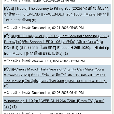
หน้าสุดท้าย โพสต์: napper, 02-28-2026 12:46 AM
[ญี่ปุ่น]-[Trueid] The Journey to Killing You (2025) ทริปนี้สั่งเก็บยากู
ซ่าที่รัก <<[[ 6 EP-END ]]>>-WEB-DL.H.264.1080i. [Master]-[พากย์
ไทย บรรยายไทย]
(0)
หน้าสุดท้าย โพสต์: Duckload.us, 02-21-2026 05:05 PM
[ญี่ปุ่น]-[NETFLIX]-[AI VFI]-[50FPS] Last Samurai Standing (2025)
ศึกซามูไรผู้พิชิต Season 1 EP.01-06 [จบซีซั่น]-[เสียง : ไทย/ญี่ปุ่น
DD+ 5.1]-[คำบรรยาย : ไทย SRT]-Encode.H.265.1080p. [Hi-def rip
from Master]-[พากย์ไทย บรรยายไทย]
(1)
หน้าสุดท้าย โพสต์: Wesker_TOT, 02-17-2026 12:39 PM
[ญี่ปุ่น]-Cherry Magic! Thirty Years of Virginity Can Make You a
Wizard?! (2020) ถ้า 30 ยังซิง! จะมีพลังวิเศษ : 12 ตอนจบ + 2SP +
The Movie [เสียงญี่ปุ่น][SUB: ไทย อังกฤษ]-WEB-DL.H.264.1080p.
(0)
หน้าสุดท้าย โพสต์: Duckload.us, 02-08-2026 06:41 PM
Wingman ep 1-10 [จบ]-WEB-DL.H.264.720p. [From TV]-[พากย์
ไทย]
(1)