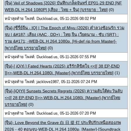
[จีน] Veil of Shadows [2026] บันทึกเกล็ดจันทร์ EP01-29 END [NF
WEB-DL H.264 1080P] [เสียง : ไทย + จีน] [บรรยาย : ไทย]
(0)
หน้าสุดท้าย โพสต์: Duckload.us, 05-11-2026 08:02 PM
[จีน]-[ซีรี่ย์จีน - IQ] | The Epoch of Miyu (2026) คำลวงซ้อนรัก รวม
จบ | &#187; เสียง (AAC , DD+) : ไทย,จีน,เวียดนาม - ซับ (SRT) :
รวม &#171; -WEB-DL.H.264.1080p. [Hi-def rip from Master]-
[พากย์ไทย บรรยายไทย]
(0)
หน้าสุดท้าย โพสต์: Duckload.us, 05-11-2026 07:55 PM
[จีน]-[ iQiYi ] Fated Hearts (2025) อริรักลิขิตใจ <<[[ 38 EP-END
]]>>-WEB-DL.H.264.1080i. [Master]-[พากย์ไทย บรรยายไทย]
(1)
หน้าสุดท้าย โพสต์: jacklove1987, 05-11-2026 07:24 PM
[จีน]-[iQIYI] Sunsets Secrets Regrets (2026) ความลับใต้ตะวันลับ
<<[[ 28 EP-END ]]>>-WEB-DL.H.264.1080i. [Master]-[พากย์ไทย
บรรยายไทย]
(0)
หน้าสุดท้าย โพสต์: Duckload.us, 05-11-2026 07:20 PM
[จีน]- Love Beyond the Grave 白 日 提 灯 ประทีปรักเหนือสองภพ
2026 - 40 ตอนจบ-WEB-DL.H.264.1080p. [Master]-[Soundtrack