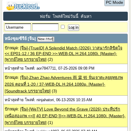
PC Mode
ฟอรั่ม
โพสต์ใหม่วันนี้
ค้นหา
หนังชุด/ซีรีย์ [จีน]
New กระทู้
ปักหมุด:
[จีน]-[TrueID] A Splendid Match (2026) วาสนารักลิขิตใจ
<< EP01-12 / 36 EP-END >>-WEB-DL.H.264.1080i. [Master]-
[พากย์ไทย บรรยายไทย]
(2)
หน้าสุดท้าย โพสต์: aor7847711, 07-25-2026 09:08 PM
ปักหมุด:
[จีน]-Zhan Zhao Adventures 雨 霖 铃 จั่นเจาตะลุยยุทธภพ
2026 ตอนที่ 1-20 / 37-WEB-DL.H.264.1080p. [Master]-
[Soundtrack บรรยายไทย]
(3)
หน้าสุดท้าย โพสต์: ninjahatori, 06-13-2026 10:15 AM
ปักหมุด:
[จีน]-[WeTV] Love Beyond the Grave (2026) ประทีปรัก
เหนือสองภพ <<[[ 40 EP-END ]]>>-WEB-DL.H.264.1080i. [Master]-
[พากย์ไทย บรรยายไทย]
(1)