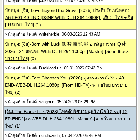
หน้าสุดท้าย โพสต์: jacklove1987, 06-07-2026 07:49 AM
ปักหมุด:
[จีน] Love Beyond the Grave [2026] ประทีปรักเหนือสอง
ภพ EP01-40 END [DSNP WEB-DL H.264 1080P] [เสียง : ไทย + จีน]
[บรรยาย : ไทย]
(1)
หน้าสุดท้าย โพสต์: whiteherbie, 06-03-2026 12:43 AM
ปักหมุด:
[จีน]-Born with Luck 低 智 商 犯 罪 อาชญากรรม IQ ต่ำ
2026 - 24 ตอนจบ-WEB-DL.H.264.1080p. [Master]-[Soundtrack
บรรยายไทย]
(0)
หน้าสุดท้าย โพสต์: Duckload.us, 06-01-2026 07:43 PM
ปักหมุด:
[จีน]-Fate Chooses You (2026) คู่สรรสวรรค์สร้าง 40
END-WEB-DL.H.264.1080p. [From HD-TV]-[พากย์ไทย บรรยาย
ไทย]
(2)
หน้าสุดท้าย โพสต์: sangoun, 05-24-2026 05:29 PM
[จีน]-The Bionic Life (2023) ไขคดีปริศนามนุษย์ไบโอนิค <<[[ 12
EP-END ]]>>-WEB-DL.H.264.1080i. [Master]-[พากย์ไทย บรรยาย
ไทย]
(1)
หน้าสุดท้าย โพสต์: nondhavich, 07-04-2026 05:46 PM