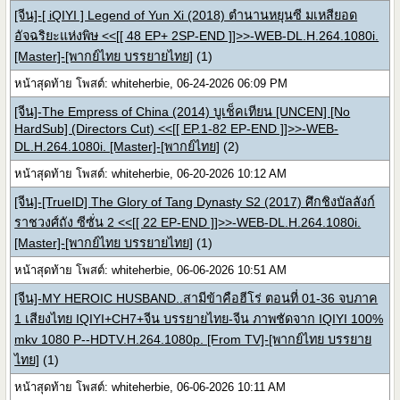
[จีน]-[ iQIYI ] Legend of Yun Xi (2018) ตำนานหยุนซี มเหสียอด
อัจฉริยะแห่งพิษ <<[[ 48 EP+ 2SP-END ]]>>-WEB-DL.H.264.1080i.
[Master]-[พากย์ไทย บรรยายไทย]
(1)
หน้าสุดท้าย โพสต์: whiteherbie, 06-24-2026 06:09 PM
[จีน]-The Empress of China (2014) บูเช็คเทียน [UNCEN] [No
HardSub] (Directors Cut) <<[[ EP.1-82 EP-END ]]>>-WEB-
DL.H.264.1080i. [Master]-[พากย์ไทย]
(2)
หน้าสุดท้าย โพสต์: whiteherbie, 06-20-2026 10:12 AM
[จีน]-[TrueID] The Glory of Tang Dynasty S2 (2017) ศึกชิงบัลลังก์
ราชวงศ์ถัง ซีซั่น 2 <<[[ 22 EP-END ]]>>-WEB-DL.H.264.1080i.
[Master]-[พากย์ไทย บรรยายไทย]
(1)
หน้าสุดท้าย โพสต์: whiteherbie, 06-06-2026 10:51 AM
[จีน]-MY HEROIC HUSBAND..สามีข้าคือฮีโร่ ตอนที่ 01-36 จบภาค
1 เสียงไทย IQIYI+CH7+จีน บรรยายไทย-จีน ภาพชัดจาก IQIYI 100%
mkv 1080 P--HDTV.H.264.1080p. [From TV]-[พากย์ไทย บรรยาย
ไทย]
(1)
หน้าสุดท้าย โพสต์: whiteherbie, 06-06-2026 10:11 AM