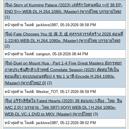
[จีน]-Story of Kunning Palace (2023) เล่ห์รักวังคุนหนิง <<[[ 38 EP-
END ]]>>-WEB-DL.H.264.1080i. [Master]-[พากย์ไทย บรรยายไทย]
(1)
หน้าสุดท้าย โพสต์: jacklove1987, 05-19-2026 06:58 PM
[จีน]-Fate Chooses You 佳 偶 天 成 คู่สรรสวรรค์สร้าง 2026 ตอนที่
1-22/40-WEB-DL.H.264.1080p. [Master]-[พากย์ไทย บรรยายไทย]
(2)
หน้าสุดท้าย โพสต์: sangoun, 05-18-2026 08:44 PM
[จีน]-Duel on Mount Hua - Part 1-4 Five Great Masters มังกรหยก
ภาคประชันศึกห้าเจ้ายุทธ์ Complate Season (2025) ตัดต่อให้เป็น
ตอนเดียว ดูแบบนอนสต๊อป 4 ชม 1 นาที-Encode.H.264.1080p.
[Master]-[พากย์ไทย2.0]
(2)
หน้าสุดท้าย โพสต์: Wesker_TOT, 05-17-2026 06:59 PM
[จีน] อริรักลิขิตใจ Fated Hearts (2025) 38 ตอนจบ [เสียง : ไทย, จีน
AAC 2.0]-[ บรรยาย : ไทย SRT]-[iQIYI WEB-DL.] H.264 1080p-
WEB-DL.VC-1.DVD to MKV. [Master]-[พากย์ไทย]
(3)
หน้าสุดท้าย โพสต์: jacklove1987, 05-12-2026 08:02 PM