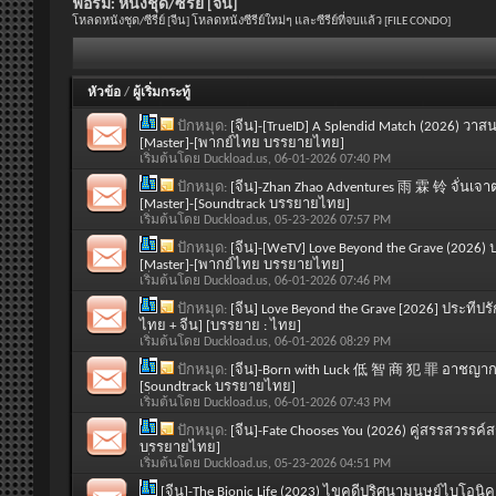
ฟอรั่ม:
หนังชุด/ซีรีย์ [จีน]
โหลดหนังชุด/ซีรีย์ [จีน] โหลดหนังซีรีย์ใหม่ๆ และซีรีย์ที่จบแล้ว [FILE CONDO]
หัวข้อ
/
ผู้เริ่มกระทู้
ปักหมุด:
[จีน]-[TrueID] A Splendid Match (2026) วาส
[Master]-[พากย์ไทย บรรยายไทย]
เริ่มต้นโดย
Duckload.us
, 06-01-2026 07:40 PM
ปักหมุด:
[จีน]-Zhan Zhao Adventures 雨 霖 铃 จั่นเจา
[Master]-[Soundtrack บรรยายไทย]
เริ่มต้นโดย
Duckload.us
, 05-23-2026 07:57 PM
ปักหมุด:
[จีน]-[WeTV] Love Beyond the Grave (2026)
[Master]-[พากย์ไทย บรรยายไทย]
เริ่มต้นโดย
Duckload.us
, 06-01-2026 07:46 PM
ปักหมุด:
[จีน] Love Beyond the Grave [2026] ประทีป
ไทย + จีน] [บรรยาย : ไทย]
เริ่มต้นโดย
Duckload.us
, 06-01-2026 08:29 PM
ปักหมุด:
[จีน]-Born with Luck 低 智 商 犯 罪 อาชญากรร
[Soundtrack บรรยายไทย]
เริ่มต้นโดย
Duckload.us
, 06-01-2026 07:43 PM
ปักหมุด:
[จีน]-Fate Chooses You (2026) คู่สรรสวรรค
บรรยายไทย]
เริ่มต้นโดย
Duckload.us
, 05-23-2026 04:51 PM
[จีน]-The Bionic Life (2023) ไขคดีปริศนามนุษย์ไบโอนิค