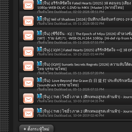
[จีน] อริรักลิขิตใจ Fated Hearts (2025) 38 ตอนจบ [เสียง
1080p-WEB-DL.VC-1.DVD to MKV. [Master]-[พากย์ไทย]
เริ่มต้นโดย
Duckload.us
, 02-02-2026 08:51 PM
[จีน] Veil of Shadows [2026] บันทึกเกล็ดจันทร์ EP01-29
เริ่มต้นโดย
Duckload.us
, 05-11-2026 08:02 PM
[จีน]-[ซีรี่ย์จีน - IQ] | The Epoch of Miyu (2026) คำลวง
(SRT) : รวม &#171; -WEB-DL.H.264.1080p. [Hi-def rip fro
เริ่มต้นโดย
Duckload.us
, 05-11-2026 07:55 PM
[จีน]-[ iQiYi ] Fated Hearts (2025) อริรักลิขิตใจ <<[[
เริ่มต้นโดย
Duckload.us
, 10-23-2025 01:44 PM
[จีน]-[iQIYI] Sunsets Secrets Regrets (2026) ความลับใต้
ไทย บรรยายไทย]
เริ่มต้นโดย
Duckload.us
, 05-11-2026 07:20 PM
[จีน]- Love Beyond the Grave 白 日 提 灯 ประทีปรักเหนื
[Soundtrack บรรยายไทย]
เริ่มต้นโดย
Duckload.us
, 05-11-2026 07:15 PM
[จีน]-( TVB ) ไซอิ๋ว ภาค 1 (ศึกเทพอสูรสะท้านฟ้า) - Jo
เริ่มต้นโดย
Duckload.us
, 10-03-2019 04:35 PM
[จีน]-( TVB ) ไซอิ๋ว ภาค 2 (ศึกเทพอสูรสะท้านฟ้า) - Jou
เริ่มต้นโดย
Duckload.us
, 10-04-2019 02:40 PM
+
ตั้งกระทู้ใหม่