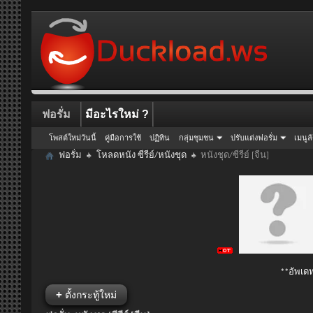
ฟอรั่ม
มีอะไรใหม่ ?
โพสต์ใหม่วันนี้
คู่มือการใช้
ปฏิทิน
กลุ่มชุมชน
ปรับแต่งฟอรั่ม
เมนูล
ฟอรั่ม
โหลดหนัง ซีรีย์/หนังชุด
หนังชุด/ซีรีย์ [จีน]
**อัพเดท
+
ตั้งกระทู้ใหม่