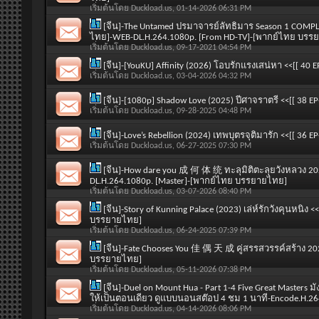
เริ่มต้นโดย
Duckload.us
, 01-14-2026 06:31 PM
[จีน]-The Untamed ปรมาจารย์ลัทธิมาร Season 1 COMP
ไทย]-WEB-DL.H.264.1080p. [From HD-TV]-[พากย์ไทย บรร
เริ่มต้นโดย
Duckload.us
, 09-17-2021 04:54 PM
[จีน]-[YouKU] Affinity (2026) โอบรักแรงเสน่หา <<[[ 4
เริ่มต้นโดย
Duckload.us
, 03-04-2026 04:32 PM
[จีน]-[1080p] Shadow Love (2025) ปีศาจราตรี <<[[ 38 
เริ่มต้นโดย
Duckload.us
, 09-28-2025 04:48 PM
[จีน]-Love’s Rebellion (2024) เทพบุตรจุติมารัก <<[[ 3
เริ่มต้นโดย
Duckload.us
, 06-27-2025 07:30 PM
[จีน]-How dare you 成 何 体 统 ทะลุมิติตะลุยวังหลวง 202
DL.H.264.1080p. [Master]-[พากย์ไทย บรรยายไทย]
เริ่มต้นโดย
Duckload.us
, 03-07-2026 08:40 PM
[จีน]-Story of Kunning Palace (2023) เล่ห์รักวังคุนหนิง
บรรยายไทย]
เริ่มต้นโดย
Duckload.us
, 06-24-2025 07:39 PM
[จีน]-Fate Chooses You 佳 偶 天 成 คู่สรรสวรรค์สร้าง 20
บรรยายไทย]
เริ่มต้นโดย
Duckload.us
, 05-11-2026 07:38 PM
[จีน]-Duel on Mount Hua - Part 1-4 Five Great Masters 
ให้เป็นตอนเดียว ดูแบบนอนสต๊อป 4 ชม 1 นาที-Encode.H.26
เริ่มต้นโดย
Duckload.us
, 04-14-2026 08:06 PM