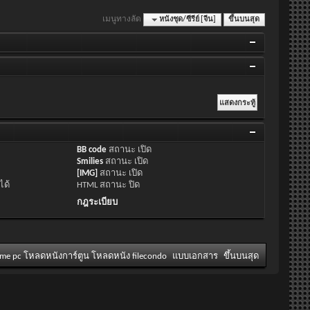
เมนูทางลัด
หนังชุด/ซีรีย์ [จีน]
ขึ้นบนสุด
BB code
สถานะ
เปิด
Smilies
สถานะ
เปิด
[IMG]
สถานะ
เปิด
ได้
HTML สถานะ
ปิด
กฎระเบียบ
ame pc โหลดหนังการ์ตูน โหลดหนัง filecondo
แบบเอกสาร
ขึ้นบนสุด