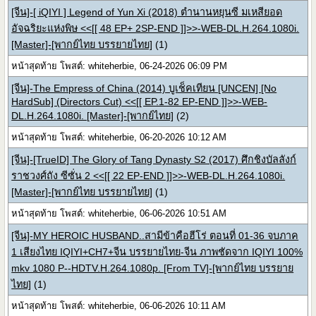
[จีน]-[ iQIYI ] Legend of Yun Xi (2018) ตำนานหยุนซี มเหสียอด
อัจฉริยะแห่งพิษ <<[[ 48 EP+ 2SP-END ]]>>-WEB-DL.H.264.1080i.
[Master]-[พากย์ไทย บรรยายไทย]
(1)
หน้าสุดท้าย โพสต์: whiteherbie, 06-24-2026 06:09 PM
[จีน]-The Empress of China (2014) บูเช็คเทียน [UNCEN] [No
HardSub] (Directors Cut) <<[[ EP.1-82 EP-END ]]>>-WEB-
DL.H.264.1080i. [Master]-[พากย์ไทย]
(2)
หน้าสุดท้าย โพสต์: whiteherbie, 06-20-2026 10:12 AM
[จีน]-[TrueID] The Glory of Tang Dynasty S2 (2017) ศึกชิงบัลลังก์
ราชวงศ์ถัง ซีซั่น 2 <<[[ 22 EP-END ]]>>-WEB-DL.H.264.1080i.
[Master]-[พากย์ไทย บรรยายไทย]
(1)
หน้าสุดท้าย โพสต์: whiteherbie, 06-06-2026 10:51 AM
[จีน]-MY HEROIC HUSBAND..สามีข้าคือฮีโร่ ตอนที่ 01-36 จบภาค
1 เสียงไทย IQIYI+CH7+จีน บรรยายไทย-จีน ภาพชัดจาก IQIYI 100%
mkv 1080 P--HDTV.H.264.1080p. [From TV]-[พากย์ไทย บรรยาย
ไทย]
(1)
หน้าสุดท้าย โพสต์: whiteherbie, 06-06-2026 10:11 AM