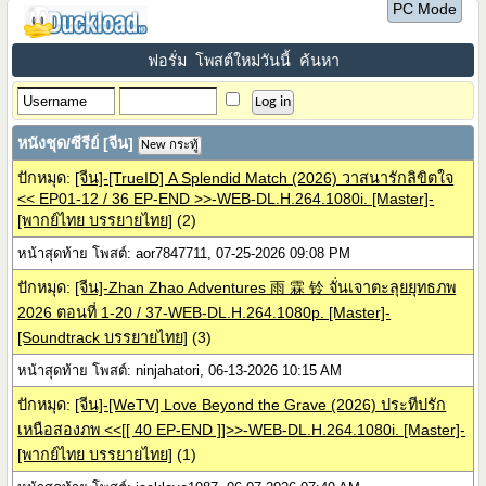
PC Mode
ฟอรั่ม
โพสต์ใหม่วันนี้
ค้นหา
หนังชุด/ซีรีย์ [จีน]
New กระทู้
ปักหมุด:
[จีน]-[TrueID] A Splendid Match (2026) วาสนารักลิขิตใจ
<< EP01-12 / 36 EP-END >>-WEB-DL.H.264.1080i. [Master]-
[พากย์ไทย บรรยายไทย]
(2)
หน้าสุดท้าย โพสต์: aor7847711, 07-25-2026 09:08 PM
ปักหมุด:
[จีน]-Zhan Zhao Adventures 雨 霖 铃 จั่นเจาตะลุยยุทธภพ
2026 ตอนที่ 1-20 / 37-WEB-DL.H.264.1080p. [Master]-
[Soundtrack บรรยายไทย]
(3)
หน้าสุดท้าย โพสต์: ninjahatori, 06-13-2026 10:15 AM
ปักหมุด:
[จีน]-[WeTV] Love Beyond the Grave (2026) ประทีปรัก
เหนือสองภพ <<[[ 40 EP-END ]]>>-WEB-DL.H.264.1080i. [Master]-
[พากย์ไทย บรรยายไทย]
(1)