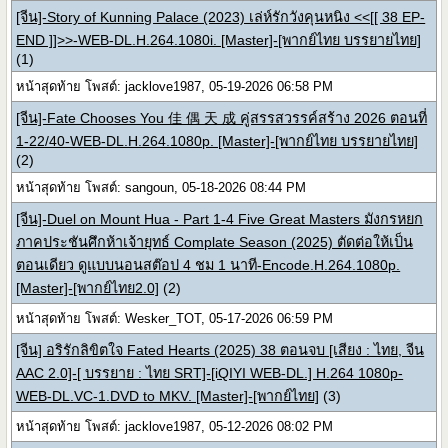
[จีน]-Story of Kunning Palace (2023) เล่ห์รักวังคุนหนิง <<[[ 38 EP-
END ]]>>-WEB-DL.H.264.1080i. [Master]-[พากย์ไทย บรรยายไทย]
(1)
หน้าสุดท้าย โพสต์: jacklove1987, 05-19-2026 06:58 PM
[จีน]-Fate Chooses You 佳 偶 天 成 คู่สรรสวรรค์สร้าง 2026 ตอนที่
1-22/40-WEB-DL.H.264.1080p. [Master]-[พากย์ไทย บรรยายไทย]
(2)
หน้าสุดท้าย โพสต์: sangoun, 05-18-2026 08:44 PM
[จีน]-Duel on Mount Hua - Part 1-4 Five Great Masters มังกรหยก
ภาคประชันศึกห้าเจ้ายุทธ์ Complate Season (2025) ตัดต่อให้เป็น
ตอนเดียว ดูแบบนอนสต๊อป 4 ชม 1 นาที-Encode.H.264.1080p.
[Master]-[พากย์ไทย2.0]
(2)
หน้าสุดท้าย โพสต์: Wesker_TOT, 05-17-2026 06:59 PM
[จีน] อริรักลิขิตใจ Fated Hearts (2025) 38 ตอนจบ [เสียง : ไทย, จีน
AAC 2.0]-[ บรรยาย : ไทย SRT]-[iQIYI WEB-DL.] H.264 1080p-
WEB-DL.VC-1.DVD to MKV. [Master]-[พากย์ไทย]
(3)
หน้าสุดท้าย โพสต์: jacklove1987, 05-12-2026 08:02 PM