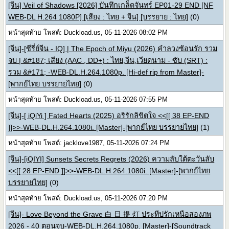
[จีน] Veil of Shadows [2026] บันทึกเกล็ดจันทร์ EP01-29 END [NF
WEB-DL H.264 1080P] [เสียง : ไทย + จีน] [บรรยาย : ไทย]
(0)
หน้าสุดท้าย โพสต์: Duckload.us, 05-11-2026 08:02 PM
[จีน]-[ซีรี่ย์จีน - IQ] | The Epoch of Miyu (2026) คำลวงซ้อนรัก รวม
จบ | &#187; เสียง (AAC , DD+) : ไทย,จีน,เวียดนาม - ซับ (SRT) :
รวม &#171; -WEB-DL.H.264.1080p. [Hi-def rip from Master]-
[พากย์ไทย บรรยายไทย]
(0)
หน้าสุดท้าย โพสต์: Duckload.us, 05-11-2026 07:55 PM
[จีน]-[ iQiYi ] Fated Hearts (2025) อริรักลิขิตใจ <<[[ 38 EP-END
]]>>-WEB-DL.H.264.1080i. [Master]-[พากย์ไทย บรรยายไทย]
(1)
หน้าสุดท้าย โพสต์: jacklove1987, 05-11-2026 07:24 PM
[จีน]-[iQIYI] Sunsets Secrets Regrets (2026) ความลับใต้ตะวันลับ
<<[[ 28 EP-END ]]>>-WEB-DL.H.264.1080i. [Master]-[พากย์ไทย
บรรยายไทย]
(0)
หน้าสุดท้าย โพสต์: Duckload.us, 05-11-2026 07:20 PM
[จีน]- Love Beyond the Grave 白 日 提 灯 ประทีปรักเหนือสองภพ
2026 - 40 ตอนจบ-WEB-DL.H.264.1080p. [Master]-[Soundtrack