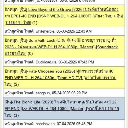
หน้าสุดท้าย โพสต์: jacklove1987, 06-07-2026 07:49 AM
ปักหมุด:
[จีน] Love Beyond the Grave [2026] ประทีปรักเหนือสอง
ภพ EP01-40 END [DSNP WEB-DL H.264 1080P] [เสียง : ไทย + จีน]
[บรรยาย : ไทย]
(1)
หน้าสุดท้าย โพสต์: whiteherbie, 06-03-2026 12:43 AM
ปักหมุด:
[จีน]-Born with Luck 低 智 商 犯 罪 อาชญากรรม IQ ต่ำ
2026 - 24 ตอนจบ-WEB-DL.H.264.1080p. [Master]-[Soundtrack
บรรยายไทย]
(0)
หน้าสุดท้าย โพสต์: Duckload.us, 06-01-2026 07:43 PM
ปักหมุด:
[จีน]-Fate Chooses You (2026) คู่สรรสวรรค์สร้าง 40
END-WEB-DL.H.264.1080p. [From HD-TV]-[พากย์ไทย บรรยาย
ไทย]
(2)
หน้าสุดท้าย โพสต์: sangoun, 05-24-2026 05:29 PM
[จีน]-The Bionic Life (2023) ไขคดีปริศนามนุษย์ไบโอนิค <<[[ 12
EP-END ]]>>-WEB-DL.H.264.1080i. [Master]-[พากย์ไทย บรรยาย
ไทย]
(1)
หน้าสุดท้าย โพสต์: nondhavich, 07-04-2026 05:46 PM